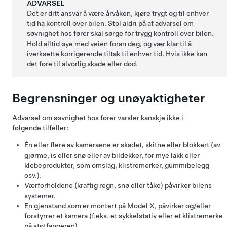
ADVARSEL
Det er ditt ansvar å være årvåken, kjøre trygt og til enhver
tid ha kontroll over bilen. Stol aldri på at advarsel om
søvnighet hos fører skal sørge for trygg kontroll over bilen.
Hold alltid øye med veien foran deg, og vær klar til å
iverksette korrigerende tiltak til enhver tid. Hvis ikke kan
det føre til alvorlig skade eller død.
Begrensninger og unøyaktigheter
Advarsel om søvnighet hos fører varsler kanskje ikke i
følgende tilfeller:
Én eller flere av kameraene er skadet, skitne eller blokkert (av
gjørme, is eller snø eller av bildekker, for mye lakk eller
klebeprodukter, som omslag, klistremerker, gummibelegg
osv.).
Værforholdene (kraftig regn, snø eller tåke) påvirker bilens
systemer.
En gjenstand som er montert på
Model X
, påvirker og/eller
forstyrrer et kamera (f.eks. et sykkelstativ eller et klistremerke
på støtfangeren).