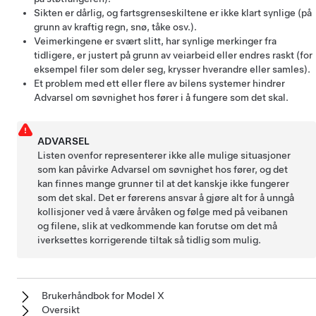
Sikten er dårlig, og fartsgrenseskiltene er ikke klart synlige (på
grunn av kraftig regn, snø, tåke osv.).
Veimerkingene er svært slitt, har synlige merkinger fra
tidligere, er justert på grunn av veiarbeid eller endres raskt (for
eksempel filer som deler seg, krysser hverandre eller samles).
Et problem med ett eller flere av bilens systemer hindrer
Advarsel om søvnighet hos fører i å fungere som det skal.
ADVARSEL
Listen ovenfor representerer ikke alle mulige situasjoner
som kan påvirke Advarsel om søvnighet hos fører, og det
kan finnes mange grunner til at det kanskje ikke fungerer
som det skal. Det er førerens ansvar å gjøre alt for å unngå
kollisjoner ved å være årvåken og følge med på veibanen
og filene, slik at vedkommende kan forutse om det må
iverksettes korrigerende tiltak så tidlig som mulig.
Brukerhåndbok for Model X
Oversikt