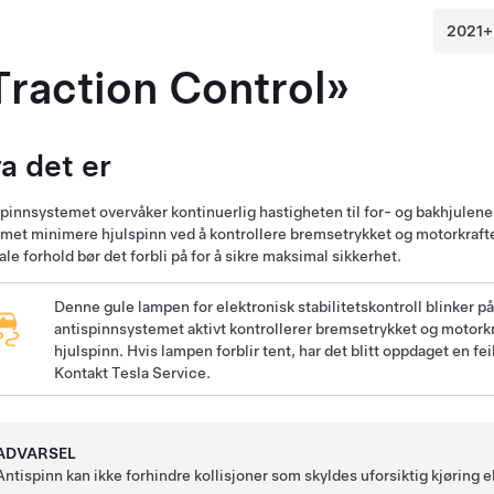
Traction Control»
a det er
pinnsystemet overvåker kontinuerlig hastigheten til for- og bakhjulene
met minimere hjulspinn ved å kontrollere bremsetrykket og motorkraft
le forhold bør det forbli på for å sikre maksimal sikkerhet.
Denne gule lampen for elektronisk stabilitetskontroll blinker p
antispinnsystemet aktivt kontrollerer bremsetrykket og motork
hjulspinn. Hvis lampen forblir tent, har det blitt oppdaget en fe
Kontakt Tesla Service.
ADVARSEL
Antispinn kan ikke forhindre kollisjoner som skyldes uforsiktig kjøring el