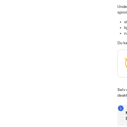
Under
spinn
s
k
r
Du ka
Selv
deakt