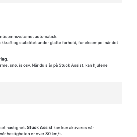
r antispinnsystemet automatisk.
trekkraft og stabilitet under glatte forhold, for eksempel når det
rlag
.
rme, snø, is osv. Når du slår på Stuck Assist, kan hjulene
.
set hastighet.
Stuck Assist
kan kun aktiveres når
når hastigheten er over
80 km/t
.