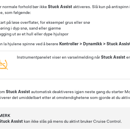
 normale forhold bør ikke
Stuck Assist
aktiveres. Slå kun på antispinn
e, som følgende:
tart på løse overflater, for eksempel grus eller snø
jøring i dyp snø, sand eller gjørme
ugging ut av et hull eller dype hjulspor
n la hjulene spinne ved å berøre
Kontroller
>
Dynamikk
>
Stuck Assis
Instrumentpanelet viser en varselmelding når
Stuck Assist
er
 om
Stuck Assist
automatisk deaktiveres igjen neste gang du starter
Mo
iverer det umiddelbart etter at omstendighetene som gjorde at du aktiv
MERK
Stuck Assist
kan ikke slås på mens du aktivt bruker Cruise Control.