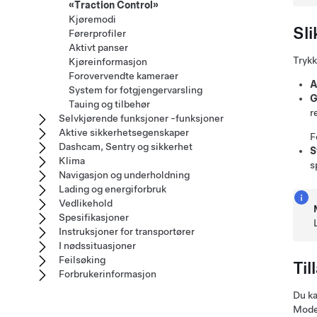
«Traction Control»
Kjøremodi
Sl
Førerprofiler
Aktivt panser
Tryk
Kjøreinformasjon
Forovervendte kameraer
A
System for fotgjengervarsling
G
Tauing og tilbehør
r
Selvkjørende funksjoner -funksjoner
Aktive sikkerhetsegenskaper
F
Dashcam, Sentry og sikkerhet
S
Klima
s
Navigasjon og underholdning
Lading og energiforbruk
Vedlikehold
Spesifikasjoner
Instruksjoner for transportører
I nødssituasjoner
Feilsøking
Til
Forbrukerinformasjon
Du ka
Mode