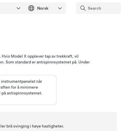
. Hvis
Model X
opplever tap av trekkraft, vil
en. Som standard er antispinnsystemet på. Under
å
instrumentpanelet
når
raften for å minimere
il på antispinnsystemet.
ler brå svinging i høye hastigheter.