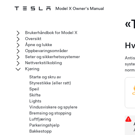
Model X Owner's Manual
«
Brukerhåndbok for Model X
Oversikt
Hv
Åpne og lukke
Oppbevaringsområder
Seter og sikkerhetssystemer
Antis
Nettverkstilkobling
syste
Kjøring
norma
Starte og skru av
Styrestikke (eller ratt)
Speil
Skifte
Lights
Vindusviskere og spylere
Bremsing og stopping
Luftfjæring
Parkeringshjelp
Bakkestopp