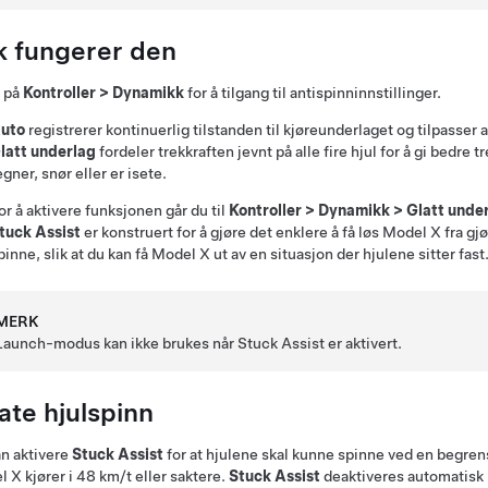
ik fungerer den
k på
Kontroller
>
Dynamikk
for å tilgang til antispinninnstillinger.
uto
registrerer kontinuerlig tilstanden til kjøreunderlaget og tilpasse
latt underlag
fordeler trekkraften jevnt på alle fire hjul for å gi bedre 
egner, snør eller er isete.
or å aktivere funksjonen går du til
Kontroller
>
Dynamikk
>
Glatt unde
tuck Assist
er konstruert for å gjøre det enklere å få løs
Model X
fra gjø
pinne, slik at du kan få
Model X
ut av en situasjon der hjulene sitter fast
MERK
Launch-modus kan ikke brukes når Stuck Assist er aktivert.
late hjulspinn
n aktivere
Stuck Assist
for at hjulene skal kunne spinne ved en begren
l X
kjører i
48 km/t
eller saktere.
Stuck Assist
deaktiveres automatisk 