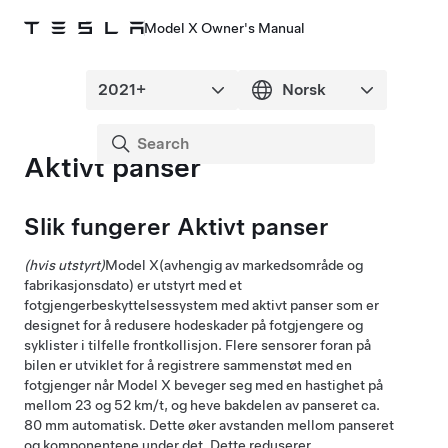
Model X Owner's Manual
Aktivt panser
Slik fungerer Aktivt panser
(hvis utstyrt)
Model X
(avhengig av markedsområde og
fabrikasjonsdato)
er utstyrt med et
fotgjengerbeskyttelsessystem med aktivt panser som er
designet for å redusere hodeskader på fotgjengere og
syklister i tilfelle frontkollisjon. Flere sensorer foran på
bilen er utviklet for å registrere sammenstøt med en
fotgjenger når
Model X
beveger seg med en hastighet på
mellom
23 og 52 km/t
, og heve bakdelen av panseret ca.
80 mm
automatisk. Dette øker avstanden mellom panseret
og komponentene under det. Dette reduserer