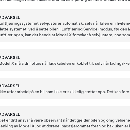
ADVARSEL
Luftfjæringssystemet selvjusterer automatisk, selv når bilen er i hvile
dette systemet, ved å sette bilen i Luftfjæring Service-modus, før den lø
luftfjæringen, kan det hende at
Model X
forsøker å selvjustere, noe som 
ADVARSEL
Model X
må aldri løftes når ladekabelen er koblet til, selv når lading ikke
ADVARSEL
Ikke utfør arbeid på en bil som ikke er skikkelig støttet opp. Det kan føre
ADVARSEL
Det er ditt ansvar å være observant når det gjelder bilen og omgivelsene.
senking av
Model X
, og at dørene, bagasjerommet foran og
bakluken
er 