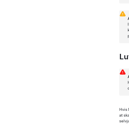
Lu
Hvis
at sk
selvj