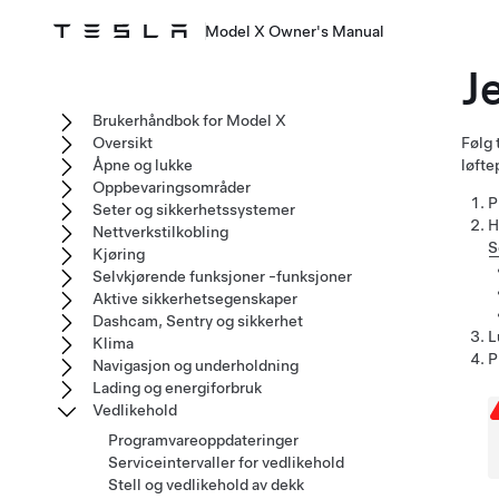
Model X Owner's Manual
J
Brukerhåndbok for Model X
Oversikt
Følg 
Åpne og lukke
løfte
Oppbevaringsområder
P
Seter og sikkerhetssystemer
H
Nettverkstilkobling
S
Kjøring
Selvkjørende funksjoner -funksjoner
Aktive sikkerhetsegenskaper
Dashcam, Sentry og sikkerhet
L
Klima
P
Navigasjon og underholdning
Lading og energiforbruk
Vedlikehold
Programvareoppdateringer
Serviceintervaller for vedlikehold
Stell og vedlikehold av dekk