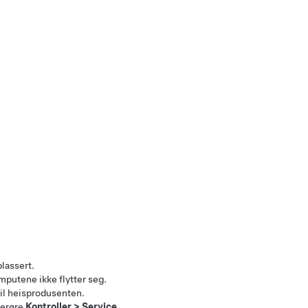
plassert.
rmputene ikke flytter seg.
til heisprodusenten.
berøre
Kontroller
>
Service
.