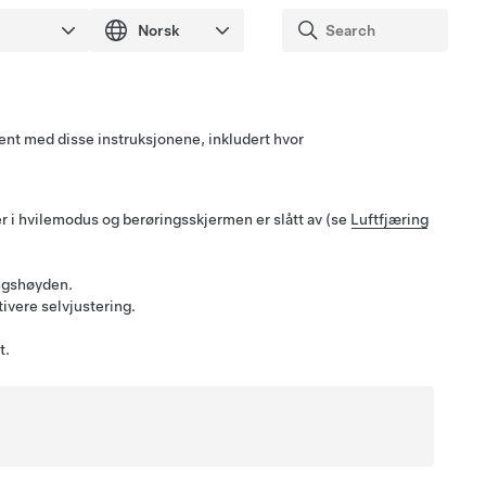
kjent med disse instruksjonene, inkludert hvor
 er i hvilemodus og berøringsskjermen er slått av (se
Luftfjæring
:
ngshøyden.
tivere selvjustering.
t.