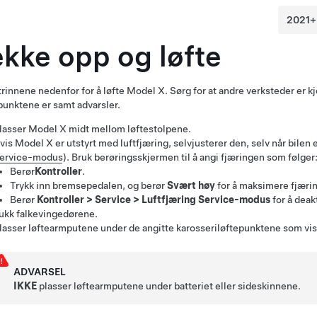
ekke opp og løfte
trinnene nedenfor for å løfte
Model X
. Sørg for at andre verksteder er 
punktene er samt advarsler.
lasser
Model X
midt mellom løftestolpene.
vis
Model X
er utstyrt med luftfjæring, selvjusterer den, selv når bilen
ervice-modus
). Bruk berøringsskjermen til å angi fjæringen som følger
Berør
Kontroller
.
Trykk inn bremsepedalen, og berør
Svært høy
for å maksimere fjæri
Berør
Kontroller
>
Service
>
Luftfjæring Service-modus
for å deak
ukk falkevingedørene.
lasser løftearmputene under de angitte karosseriløftepunktene som vis
ADVARSEL
IKKE
plasser løftearmputene under batteriet eller sideskinnene.