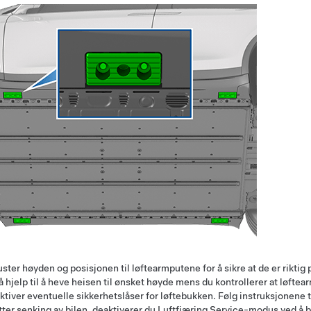
uster høyden og posisjonen til løftearmputene for å sikre at de er riktig 
å hjelp til å heve heisen til ønsket høyde mens du kontrollerer at løftea
ktiver eventuelle sikkerhetslåser for løftebukken. Følg instruksjonene 
tter senking av bilen, deaktiverer du Luftfjæring Service-modus ved å 