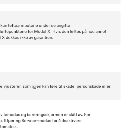
r kun løftearmputene under de angitte
 løftepunktene for
Model X
. Hvis den løftes på noe annet
l X
dekkes ikke av garantien.
selvjusterer, som igjen kan føre til skade, personskade eller
i hvilemodus og berøringsskjermen er slått av. For
e Luftfjæring Service-modus for å deaktivere
utomatisk.