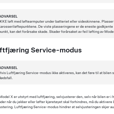
ADVARSEL
IKKE løft med løftearmputer under batteriet eller sideskinnene. Plasse
karosseriløftepunktene. De viste plasseringene er de eneste godkjente
punkt, kan det forårsake skade. Skader forårsaket av feil løfting av
Mode
ftfjæring Service-modus
ADVARSEL
Hvis Luftfjæring Service-modus ikke aktiveres, kan det føre til at bilen 
dødsfall.
Model X
er utstyrt med luftfjæring, selvjusterer den, selv når bilen er 
ader når du jekker eller løfter kjøretøyet skal forhindres, må du aktiver
ustering. Luftfjæring Service-modus hindrer at selvjusteringen skjer a