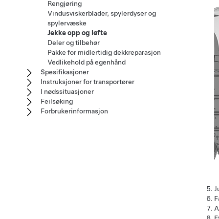
Rengjøring
Vindusviskerblader, spylerdyser og
spylervæske
Jekke opp og løfte
Deler og tilbehør
Pakke for midlertidig dekkreparasjon
Vedlikehold på egenhånd
Spesifikasjoner
Instruksjoner for transportører
I nødssituasjoner
Feilsøking
Forbrukerinformasjon
J
F
A
E