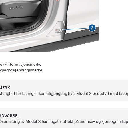
ekkinformasjonsmerke
ypegodkjenningsmerke
MERK
Mulighet for tauing er kun tilgjengelig hvis Model X er utstyrt med tauep
ADVARSEL
Overlasting av Model X har negativ effekt på bremse- og kjøreegenskape