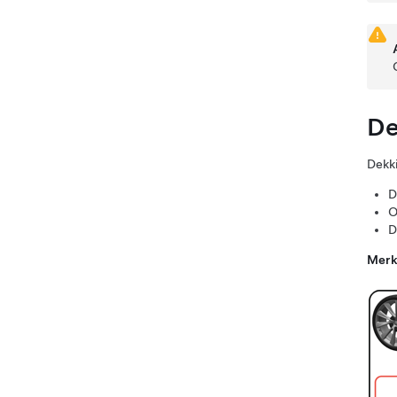
De
Dekk
D
O
D
Merk