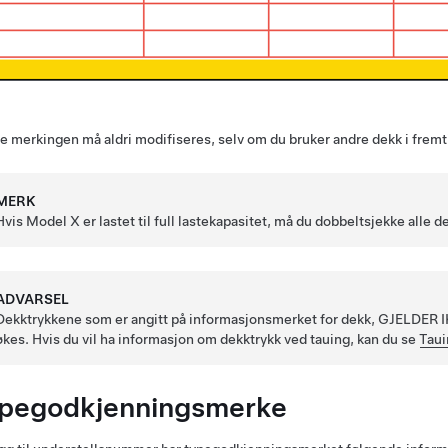
 merkingen må aldri modifiseres, selv om du bruker andre dekk i fremt
MERK
Hvis
Model X
er lastet til full lastekapasitet, må du dobbeltsjekke alle dek
ADVARSEL
Dekktrykkene som er angitt på informasjonsmerket for dekk, GJELDER IK
økes. Hvis du vil ha informasjon om dekktrykk ved tauing,
kan du se
Taui
pegodkjenningsmerke