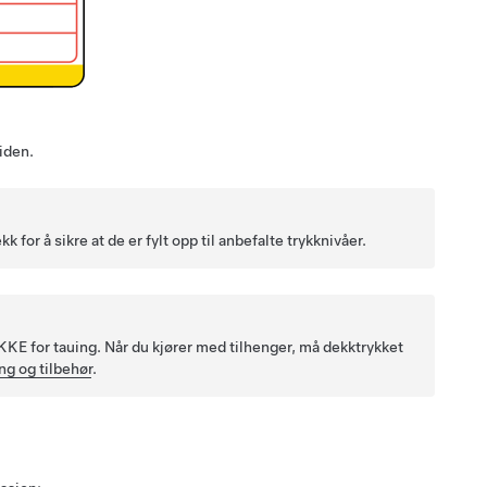
iden.
k for å sikre at de er fylt opp til anbefalte trykknivåer.
KE for tauing. Når du kjører med tilhenger, må dekktrykket
ng og tilbehør
.