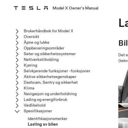
Model X Owner's Manual
L
Brukerhåndbok for Model X
Oversikt
Bi
Åpne og lukke
Oppbevaringsområder
Seter og sikkerhetssystemer
Det e
Nettverkstilkobling
(tekn
Kjøring
Selvkjørende funksjoner -funksjoner
Aktive sikkerhetsegenskaper
Dashcam, Sentry og sikkerhet
Klima
Navigasjon og underholdning
Lading og energiforbruk
Vedlikehold
Spesifikasjoner
Identifikasjonsmerker
Lasting av bilen