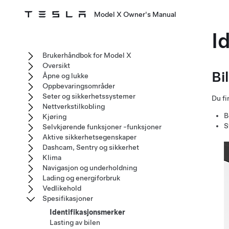
Model X Owner's Manual
I
Brukerhåndbok for Model X
Oversikt
Bi
Åpne og lukke
Oppbevaringsområder
Seter og sikkerhetssystemer
Du fi
Nettverkstilkobling
B
Kjøring
S
Selvkjørende funksjoner -funksjoner
Aktive sikkerhetsegenskaper
Dashcam, Sentry og sikkerhet
Klima
Navigasjon og underholdning
Lading og energiforbruk
Vedlikehold
Spesifikasjoner
Identifikasjonsmerker
Lasting av bilen