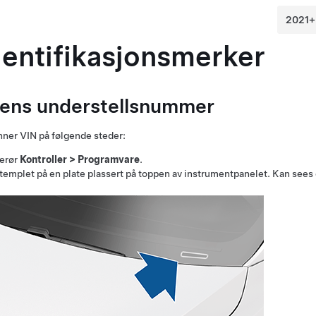
dentifikasjonsmerker
lens understellsnummer
nner VIN på følgende steder:
erør
Kontroller
>
Programvare
.
templet på en plate plassert på toppen av instrumentpanelet. Kan sees 