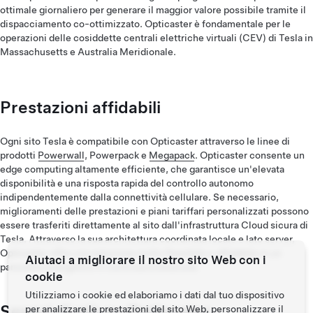
ottimale giornaliero per generare il maggior valore possibile tramite il
dispacciamento co-ottimizzato. Opticaster è fondamentale per le
operazioni delle cosiddette centrali elettriche virtuali (CEV) di Tesla in
Massachusetts e Australia Meridionale.
Prestazioni affidabili
Ogni sito Tesla è compatibile con Opticaster attraverso le linee di
prodotti
Powerwall
, Powerpack e
Megapack
. Opticaster consente un
edge computing altamente efficiente, che garantisce un'elevata
disponibilità e una risposta rapida del controllo autonomo
indipendentemente dalla connettività cellulare. Se necessario,
miglioramenti delle prestazioni e piani tariffari personalizzati possono
essere trasferiti direttamente al sito dall'infrastruttura Cloud sicura di
Tesla. Attraverso la sua architettura coordinata locale e lato server,
Opticaster offre una soluzione molto flessibile e affidabile in un
Aiutaci a migliorare il nostro sito Web con i
panorama energetico in continua evoluzione.
cookie
Utilizziamo i cookie ed elaboriamo i dati dal tuo dispositivo
Scopri di più su Opticaster
per analizzare le prestazioni del sito Web, personalizzare il