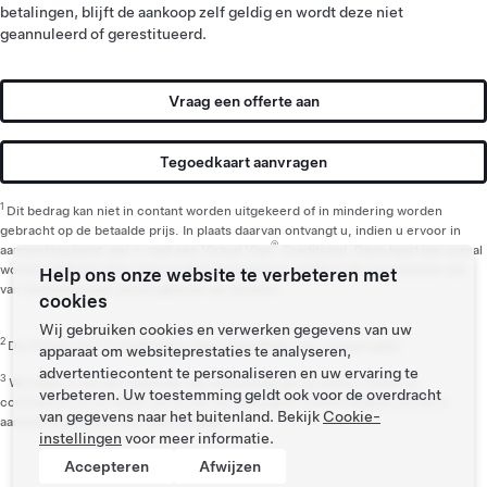
betalingen, blijft de aankoop zelf geldig en wordt deze niet
geannuleerd of gerestitueerd.
Vraag een offerte aan
Tegoedkaart aanvragen
1
Dit bedrag kan niet in contant worden uitgekeerd of in mindering worden
gebracht op de betaalde prijs. In plaats daarvan ontvangt u, indien u ervoor in
®
aanmerking komt, per e-mail een Virtual Visa
Creditcard. Deze kaart kan overal
worden gebruikt waar Visa wordt geaccepteerd, conform de voorwaarden die
Help ons onze website te verbeteren met
van toepassing zijn op het gebruik van de kaart.
cookies
Wij gebruiken cookies en verwerken gegevens van uw
2
®
De Virtual Visa
Creditcard is niet inwisselbaar voor contant geld.
apparaat om websiteprestaties te analyseren,
advertentiecontent te personaliseren en uw ervaring te
3
Wij raden u aan de regels die van toepassing zijn op andere acties te
verbeteren. Uw toestemming geldt ook voor de overdracht
controleren om er zeker van te zijn dat deze geen invloed hebben op het in
van gegevens naar het buitenland. Bekijk
Cookie-
aanmerking komen voor deze korting.
instellingen
voor meer informatie.
Accepteren
Afwijzen