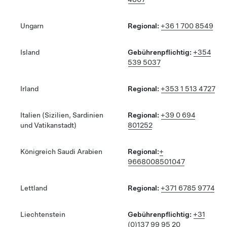
Ungarn
Regional:
+36 1 700 8549
Island
Gebührenpflichtig:
+354
539 5037
Irland
Regional:
+353 1 513 4727
Italien (Sizilien, Sardinien
Regional:
+39 0 694
und Vatikanstadt)
801252
Königreich Saudi Arabien
Regional:
+
9668008501047
Lettland
Regional:
+371 6785 9774
Liechtenstein
Gebührenpflichtig:
+31
(0)137 99 95 20