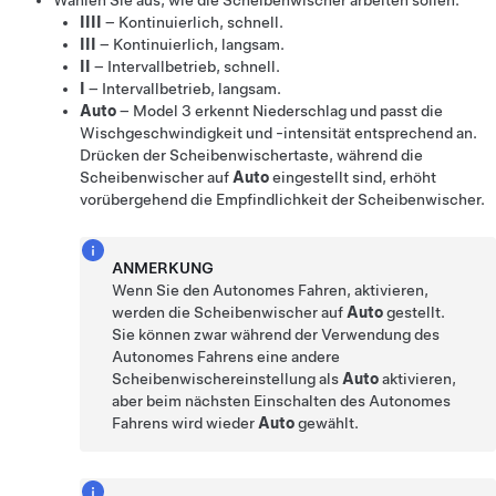
Wählen Sie aus, wie die Scheibenwischer arbeiten sollen:
IIII
– Kontinuierlich, schnell.
III
– Kontinuierlich, langsam.
II
– Intervallbetrieb, schnell.
I
– Intervallbetrieb, langsam.
Auto
–
Model 3
erkennt Niederschlag und passt die
Wischgeschwindigkeit und -intensität entsprechend an.
Drücken der Scheibenwischertaste, während die
Scheibenwischer auf
Auto
eingestellt sind, erhöht
vorübergehend die Empfindlichkeit der Scheibenwischer.
ANMERKUNG
Wenn Sie den
Autonomes Fahren
, aktivieren,
werden die Scheibenwischer auf
Auto
gestellt.
Sie können zwar während der Verwendung des
Autonomes Fahren
s eine andere
Scheibenwischereinstellung als
Auto
aktivieren,
aber beim nächsten Einschalten des
Autonomes
Fahren
s wird wieder
Auto
gewählt.