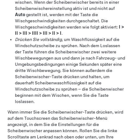
wischen. Wenn der Scheibenwischer bereits in einer
Scheibenwischereinstellung aktiv ist und nicht auf
Auto
gestellt ist, werden mit der Taste die
Wischgeschwindigkeiten durchgeschaltet. Die
Wischgeschwindigkeiten werden wie folgt aktiviert:
I
>
II
>
III
>
IIII
>
III
>
II
>
I
.
Drücken Sie vollständig
, um Waschflüssigkeit auf die
Windschutzscheibe zu sprühen. Nach dem Loslassen
der Taste führen die Scheibenwischer zwei weitere
Wischbewegungen aus und dann je nach Fahrzeug- und
Umgebungsbedingungen einige Sekunden später eine
dritte Wischbewegung. Sie können außerdem die
Scheibenwischer-Taste drücken und halten, um
dauerhaft Scheibenwaschflüssigkeit auf die
Windschutzscheibe zu sprühen – die Scheibenwischer
beginnen mit dem Wischen, wenn Sie die Taste
loslassen.
Wann immer Sie die Scheibenwischer-Taste drücken, wird
auf dem Touchscreen das Scheibenwischer-Menü
angezeigt, in dem Sie die Einstellungen für die
Scheibenwischer anpassen können. Rollen Sie die linke
Scrolltaste am
Lenkrad
nach oben oder unten, um Ihre