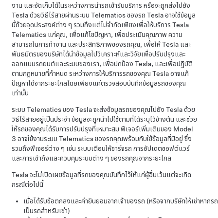
งาน และจัดเก็บได้ในระหว่างการนำรถเข้ารับบริการ หรือจะถูกส่งไปยัง
Tesla ด้วยวิธีไร้สายผ่านระบบ Telematics ของรถ Tesla อาจใช้ข้อมูล
นี้ด้วยจุดประสงค์ต่าง ๆ รวมถึงแต่ไม่จำกัดเพียงเพื่อให้บริการ Tesla
Telematics แก่คุณ, เพื่อแก้ไขปัญหา, เพื่อประเมินคุณภาพ ความ
สามารถในการทำงาน และประสิทธิภาพของรถคุณ, เพื่อให้ Tesla และ
พันธมิตรของบริษัทได้นำข้อมูลไปวิเคราะห์และวิจัยเพื่อปรับปรุงและ
ออกแบบรถยนต์และระบบของเรา, เพื่อปกป้อง Tesla, และเพื่อปฏิบัติ
ตามกฎหมายที่กำหนด ระหว่างการให้บริการรถของคุณ Tesla อาจแก้
ปัญหาได้จากระยะไกลโดยเพียงแค่ตรวจสอบบันทึกข้อมูลรถของคุณ
เท่านั้น
ระบบ Telematics ของ Tesla จะส่งข้อมูลรถของคุณไปยัง Tesla ด้วย
วิธีไร้สายอยู่เป็นประจำ ข้อมูลจะถูกนำไปใช้ตามที่ได้ระบุไว้ข้างต้น และช่วย
ให้รถของคุณได้รับการปรับปรุงที่เหมาะสม ฟีเจอร์เพิ่มเติมของ
Model
3
อาจใช้งานระบบ Telematics ของรถคุณพร้อมกับใช้ข้อมูลที่มีอยู่ ซึ่ง
รวมถึงฟีเจอร์ต่าง ๆ เช่น ระบบเตือนให้ชาร์จรถ การอัปเดตซอฟต์แวร์
และการเข้าถึงและควบคุมระบบต่าง ๆ ของรถคุณจากระยะไกล
Tesla จะไม่เปิดเผยข้อมูลที่รถของคุณบันทึกไว้ให้แก่ผู้อื่นเว้นแต่จะเกิด
กรณีต่อไปนี้
เมื่อได้รับข้อตกลงและคำยินยอมจากเจ้าของรถ (หรือจากบริษัทให้เช่าหากรถ
เป็นรถสำหรับเช่า)