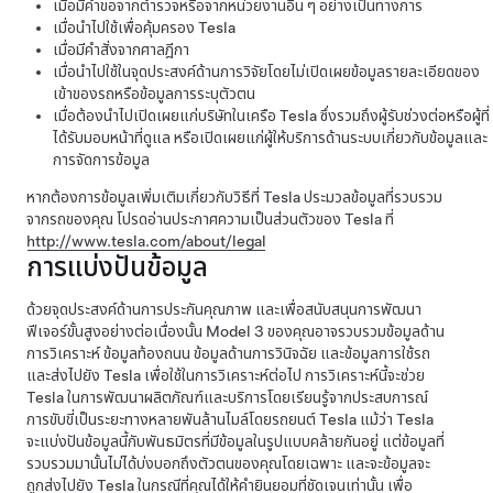
เมื่อมีคำขอจากตำรวจหรือจากหน่วยงานอื่น ๆ อย่างเป็นทางการ
เมื่อนำไปใช้เพื่อคุ้มครอง Tesla
เมื่อมีคำสั่งจากศาลฎีกา
เมื่อนำไปใช้ในจุดประสงค์ด้านการวิจัยโดยไม่เปิดเผยข้อมูลรายละเอียดของ
เข้าของรถหรือข้อมูลการระบุตัวตน
เมื่อต้องนำไปเปิดเผยแก่บริษัทในเครือ Tesla ซึ่งรวมถึงผู้รับช่วงต่อหรือผู้ที่
ได้รับมอบหน้าที่ดูแล หรือเปิดเผยแก่ผู้ให้บริการด้านระบบเกี่ยวกับข้อมูลและ
การจัดการข้อมูล
หากต้องการข้อมูลเพิ่มเติมเกี่ยวกับวิธีที่ Tesla ประมวลข้อมูลที่รวบรวม
จากรถของคุณ โปรดอ่านประกาศความเป็นส่วนตัวของ Tesla ที่
http://www.tesla.com/about/legal
การแบ่งปันข้อมูล
ด้วยจุดประสงค์ด้านการประกันคุณภาพ และเพื่อสนับสนุนการพัฒนา
ฟีเจอร์ขั้นสูงอย่างต่อเนื่องนั้น
Model 3
ของคุณอาจรวบรวมข้อมูลด้าน
การวิเคราะห์ ข้อมูลท้องถนน ข้อมูลด้านการวินิจฉัย และข้อมูลการใช้รถ
และส่งไปยัง Tesla เพื่อใช้ในการวิเคราะห์ต่อไป การวิเคราะห์นี้จะช่วย
Tesla ในการพัฒนาผลิตภัณฑ์และบริการโดยเรียนรู้จากประสบการณ์
การขับขี่เป็นระยะทางหลายพันล้านไมล์โดยรถยนต์ Tesla แม้ว่า Tesla
จะแบ่งปันข้อมูลนี้กับพันธมิตรที่มีข้อมูลในรูปแบบคล้ายกันอยู่ แต่ข้อมูลที่
รวบรวมมานั้นไม่ได้บ่งบอกถึงตัวตนของคุณโดยเฉพาะ และจะข้อมูลจะ
ถูกส่งไปยัง Tesla ในกรณีที่คุณได้ให้คำยินยอมที่ชัดเจนเท่านั้น เพื่อ