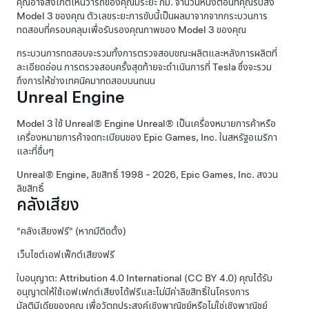
คุณอาจสังเกตเห็นว่ารถของคุณมีระยะ
กม.
จำนวนหนึ่งตอนที่คุณรับส่ง
Model 3
ของคุณ ตัวเลขระยะการขับนี้เป็นผลมาจากจากกระบวนการ
ทดสอบที่ครอบคลุมเพื่อรับรองคุณภาพของ
Model 3
ของคุณ
กระบวนการทดสอบจะรวมทั้งการตรวจสอบขณะผลิตและหลังการผลิตที่
ละเอียดอ่อน การตรวจสอบครั้งสุดท้ายจะดำเนินการที่ Tesla ซึ่งจะรวม
ถึงการให้ช่างเทคนิคมาทดสอบบนถนน
Unreal Engine
Model 3
ใช้ Unreal® Engine Unreal® เป็นเครื่องหมายการค้าหรือ
เครื่องหมายการค้าจดทะเบียนของ Epic Games, Inc. ในสหรัฐอเมริกา
และที่อื่นๆ
Unreal® Engine, ลิขสิทธิ์ 1998 - 2026, Epic Games, Inc. สงวน
ลิขสิทธิ์
คลังเสียง
"คลังเสียงฟรี" (หากมีติดตั้ง)
เว็บไซต์เอฟเฟ็กต์เสียงฟรี
ใบอนุญาต: Attribution 4.0 International (CC BY 4.0) คุณได้รับ
อนุญาตให้ใช้เอฟเฟกต์เสียงได้ฟรีและไม่มีค่าลิขสิทธิ์ในโครงการ
มัลติมีเดียของคุณ เพื่อวัตถุประสงค์เชิงพาณิชย์หรือไม่ใช่เชิงพาณิชย์