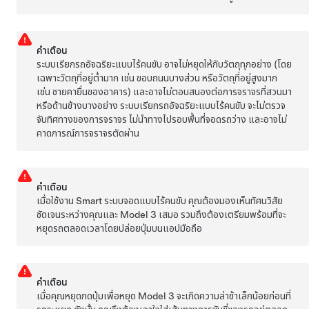
คำเตือน
ระบบเรียกรถอัจฉริยะแบบไร้คนขับ
อาจไม่หยุดให้กับวัตถุทุกอย่าง (โดย
เฉพาะวัตถุที่อยู่ต่ำมาก เช่น ขอบถนนบางส่วน หรือวัตถุที่อยู่สูงมาก
เช่น ชายคายื่นของอาคาร) และอาจไม่ตอบสนองต่อการจราจรที่สวนมา
หรือด้านข้างบางอย่าง
ระบบเรียกรถอัจฉริยะแบบไร้คนขับ
จะไม่ตรวจ
จับทิศทางของการจราจร ไม่นำทางไปรอบพื้นที่จอดรถว่าง และอาจไม่
คาดการณ์การจราจรตัดผ่าน
คำเตือน
เมื่อใช้งาน Smart
ระบบจอดแบบไร้คนขับ
คุณต้องมองเห็นทัศนวิสัย
ชัดเจนระหว่างคุณและ
Model 3
เสมอ รวมถึงต้องเตรียมพร้อมที่จะ
หยุดรถตลอดเวลาโดยปล่อยปุ่มบนแอปมือถือ
คำเตือน
เมื่อคุณหยุดกดปุ่มเพื่อหยุด
Model 3
จะเกิดความล่าช้าเล็กน้อยก่อนที่