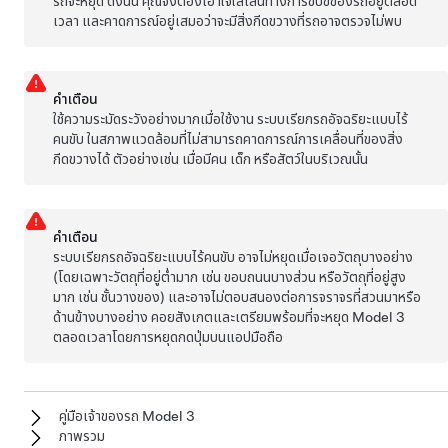
รถจะหยุด ดังนั้น คุณจึงต้องเอาใจใส่เส้นทางการขับขี่ของรถอยู่ตลอด
เวลา และคาดการณ์อยู่เสมอว่าจะมีสิ่งกีดขวางที่รถอาจตรวจไม่พบ
คำเตือน
ใช้ความระมัดระวังอย่างมากเมื่อใช้งาน
ระบบเรียกรถอัจฉริยะแบบไร้
คนขับ
ในสภาพแวดล้อมที่ไม่สามารถคาดการณ์การเคลื่อนที่ของสิ่ง
กีดขวางได้ ตัวอย่างเช่น เมื่อมีคน เด็ก หรือสัตว์ในบริเวณนั้น
คำเตือน
ระบบเรียกรถอัจฉริยะแบบไร้คนขับ
อาจไม่หยุดเมื่อเจอวัตถุบางอย่าง
(โดยเฉพาะวัตถุที่อยู่ต่ำมาก เช่น ขอบถนนบางส่วน หรือวัตถุที่อยู่สูง
มาก เช่น ชั้นวางของ) และอาจไม่ตอบสนองต่อการจราจรที่สวนมาหรือ
ด้านข้างบางอย่าง คอยสังเกตและเตรียมพร้อมที่จะหยุด
Model 3
ตลอดเวลาโดยการหยุดกดปุ่มบนแอปมือถือ
คู่มือเจ้าของรถ Model 3
ภาพรวม