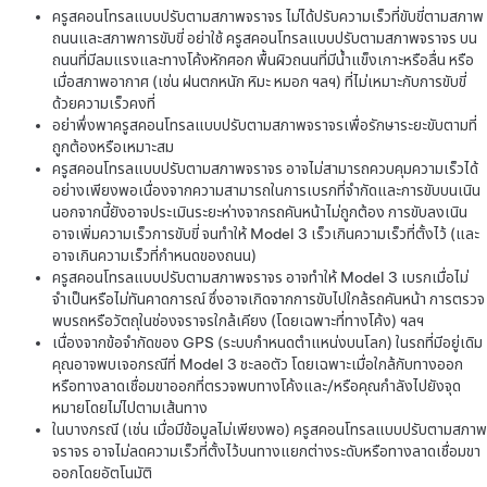
ครูสคอนโทรลแบบปรับตามสภาพจราจร
ไม่ได้ปรับความเร็วที่ขับขี่ตามสภาพ
ถนนและสภาพการขับขี่ อย่าใช้
ครูสคอนโทรลแบบปรับตามสภาพจราจร
บน
ถนนที่มีลมแรงและทางโค้งหักศอก พื้นผิวถนนที่มีน้ำแข็งเกาะหรือลื่น หรือ
เมื่อสภาพอากาศ (เช่น ฝนตกหนัก หิมะ หมอก ฯลฯ) ที่ไม่เหมาะกับการขับขี่
ด้วยความเร็วคงที่
อย่าพึ่งพาครูสคอนโทรลแบบปรับตามสภาพจราจรเพื่อรักษาระยะขับตามที่
ถูกต้องหรือเหมาะสม
ครูสคอนโทรลแบบปรับตามสภาพจราจร
อาจไม่สามารถควบคุมความเร็วได้
อย่างเพียงพอเนื่องจากความสามารถในการเบรกที่จำกัดและการขับบนเนิน
นอกจากนี้ยังอาจประเมินระยะห่างจากรถคันหน้าไม่ถูกต้อง การขับลงเนิน
อาจเพิ่มความเร็วการขับขี่ จนทำให้
Model 3
เร็วเกินความเร็วที่ตั้งไว้ (และ
อาจเกินความเร็วที่กำหนดของถนน)
ครูสคอนโทรลแบบปรับตามสภาพจราจร
อาจทำให้
Model 3
เบรกเมื่อไม่
จำเป็นหรือไม่ทันคาดการณ์ ซึ่งอาจเกิดจากการขับไปใกล้รถคันหน้า การตรวจ
พบรถหรือวัตถุในช่องจราจรใกล้เคียง (โดยเฉพาะที่ทางโค้ง) ฯลฯ
เนื่องจากข้อจำกัดของ GPS (ระบบกำหนดตำแหน่งบนโลก) ในรถที่มีอยู่เดิม
คุณอาจพบเจอกรณีที่
Model 3
ชะลอตัว โดยเฉพาะเมื่อใกล้กับทางออก
หรือทางลาดเชื่อมขาออกที่ตรวจพบทางโค้งและ/หรือคุณกำลังไปยังจุด
หมายโดยไม่ไปตามเส้นทาง
ในบางกรณี (เช่น เมื่อมีข้อมูลไม่เพียงพอ)
ครูสคอนโทรลแบบปรับตามสภาพ
จราจร
อาจไม่ลดความเร็วที่ตั้งไว้บนทางแยกต่างระดับหรือทางลาดเชื่อมขา
ออกโดยอัตโนมัติ