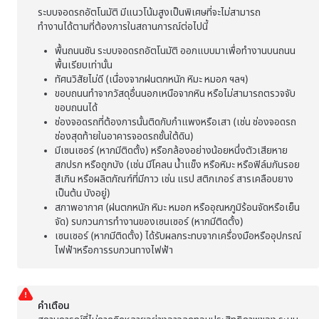
ระบบจอดรถอัตโนมัติ
มีแนวโน้มสูงเป็นพิเศษที่จะไม่สามารถ
ทำงานได้ตามที่ต้องการในสถานการณ์ต่อไปนี้
พื้นถนนชัน
ระบบจอดรถอัตโนมัติ
ออกแบบมาเพื่อทำงานบนถนน
พื้นเรียบเท่านั้น
ทัศนวิสัยไม่ดี (เนื่องจากฝนตกหนัก หิมะ หมอก ฯลฯ)
ขอบถนนทำจากวัสดุอื่นนอกเหนือจากหิน หรือไม่สามารถตรวจจับ
ขอบถนนได้
ช่องจอดรถที่ต้องการนั้นติดกับกำแพงหรือเสา (เช่น ช่องจอดรถ
ช่องสุดท้ายในอาคารจอดรถชั้นใต้ดิน)
มี
เซนเซอร์ (หากมีติดตั้ง) หรือ
กล้องอย่างน้อยหนึ่งตัวเสียหาย
สกปรก หรือถูกบัง (เช่น มีโคลน น้ำแข็ง หรือหิมะ หรือฟิล์มกันรอย
สีเกิน หรือผลิตภัณฑ์ที่มีกาว เช่น แรป สติกเกอร์ สารเคลือบยาง
เป็นต้น บังอยู่)
สภาพอากาศ (ฝนตกหนัก หิมะ หมอก หรืออุณหภูมิร้อนจัดหรือเย็น
จัด) รบกวนการทำงานของเซนเซอร์ (หากมีติดตั้ง)
เซนเซอร์ (หากมีติดตั้ง) ได้รับผลกระทบจากเครื่องมือหรืออุปกรณ์
ไฟฟ้าหรือการรบกวนทางไฟฟ้า
คำเตือน