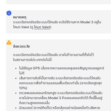
หมายเหตุ
ระบบเรียกรถอัจฉริยะแบบไร้คนขับ
จะปิดใช้งานหาก
Model 3
อยู่ใน
โหมด Valet (ดู
โหมด Valet
)
ข้อควรระวัง
ระบบเรียกรถอัจฉริยะแบบไร้คนขับ
อาจไม่ทำงานตามที่ตั้งใจไว้
ในสถานการณ์ประเภทต่อไปนี้:
ไม่มีข้อมูล GPS เนื่องจากความครอบคลุมของสัญญาณเซลลูลาร์
ไม่ดี
เส้นทางการขับขี่เป็นทางชัน
ระบบเรียกรถอัจฉริยะแบบไร้คนขับ
ออกแบบมาเพื่อทำงานบนถนนพื้นเรียบเท่านั้น (ลาดเอียงสูงสุด
10%)
ตรวจพบขอบคอนกรีตยกสูง
ระบบเรียกรถอัจฉริยะแบบไร้คนขับ
อาจไม่สามารถเคลื่อน
Model 3
ข้ามขอบคอนกรีตได้ ทั้งนี้ขึ้นอยู่
กับความสูงของขอบนั้น
มี
เซนเซอร์ (หากมีติดตั้ง) หรือ
กล้องอย่างน้อยหนึ่งตัวเสียหาย