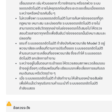
เชื่อมรถลาก เช่น หัวบอลลาก ที่วางจักรยาน หรือรถพ่วง
ระบบ
จอดรถอัตโนมัติ
อาจไม่หยุดรถก่อนถึงระยะตะขอเชื่อมเมื่อจอดรถ
ระหว่างหรือหน้ารถคันอื่น ๆ
ไม่ควรพึ่งพา
ระบบจอดรถอัตโนมัติ
ในการค้นหาช่องจอดรถที่ถูก
กฎหมาย เหมาะสม และปลอดภัย
ระบบจอดรถอัตโนมัติ
อาจไม่
สามารถตรวจจับวัตถุทุกอย่างในช่องจอดรถได้เสมอไป ให้ตรวจ
สอบด้วยสายตาทุกครั้งเพื่อยืนยันว่าช่องจอดรถนั้นมีเหมาะสมและ
ปลอดภัย
ขณะที่
ระบบจอดรถอัตโนมัติ
กำลังบังคับพวงมาลัย
Model 3
อยู่
พวงมาลัยจะเคลื่อนที่ตามการปรับตั้งของ
ระบบจอดรถอัตโนมัติ
ห้ามรบกวนการเคลื่อนที่ของพวงมาลัย ซึ่งจะทำให้
ระบบจอดรถ
อัตโนมัติ
ยกเลิกการทำงาน
ระหว่างอยู่ในขั้นตอนการเข้าจอด ให้ตรวจสอบสภาพแวดล้อมรอบ
ข้างอยู่เรื่อยๆ เตรียมพร้อมที่จะเยียบเบรกเพื่อเลี่ยงการชนกับรถ
คนเดินถนน หรือวัตถุต่าง ๆ
เมื่อ
ระบบจอดรถอัตโนมัติ
กำลังทำงาน ให้เฝ้ามองหน้าจอสัมผัส
เพื่อให้แน่ใจว่าคุณรับทราบคำแนะนำที่
ระบบจอดรถอัตโนมัติ
กำลังแสดง
ข้อควรระวัง