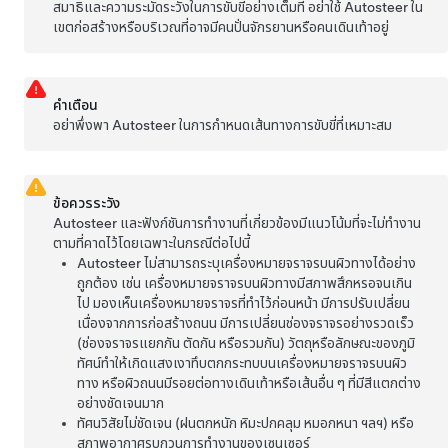
สมาธิและความระมัดระวังในการขับขี่อย่างเต็มที่ อย่าใช้
Autosteer
ใน
เขตก่อสร้างหรือบริเวณที่อาจมีคนปั่นจักรยานหรือคนเดินเท้าอยู่
คำเตือน
อย่าพึ่งพา
Autosteer
ในการกำหนดเส้นทางการขับขี่ที่เหมาะสม
ข้อควรระวัง
Autosteer
และฟังก์ชันการทำงานที่เกี่ยวข้องมีแนวโน้มที่จะไม่ทำงาน
ตามที่คาดไว้โดยเฉพาะในกรณีต่อไปนี้
Autosteer
ไม่สามารถระบุเครื่องหมายจราจรบนผิวทางได้อย่าง
ถูกต้อง เช่น เครื่องหมายจราจรบนผิวทางมีสภาพสึกหรอจนเกิน
ไป มองเห็นเครื่องหมายจราจรที่ทำไว้ก่อนหน้า มีการปรับเปลี่ยน
เนื่องจากการก่อสร้างถนน มีการเปลี่ยนช่องจราจรอย่างรวดเร็ว
(ช่องจราจรแยกกัน ตัดกัน หรือรวมกัน) วัตถุหรือลักษณะของภูมิ
ทัศน์ทำให้เกิดแสงเงาทึบตกกระทบบนเครื่องหมายจราจรบนผิว
ทาง หรือผิวถนนมีรอยต่อทางเดินเท้าหรือเส้นอื่น ๆ ที่มีสีแตกต่าง
อย่างชัดเจนมาก
ทัศนวิสัยไม่ชัดเจน (ฝนตกหนัก หิมะปกคลุม หมอกหนา ฯลฯ) หรือ
สภาพอากาศรบกวนการทำงานของเซนเซอร์