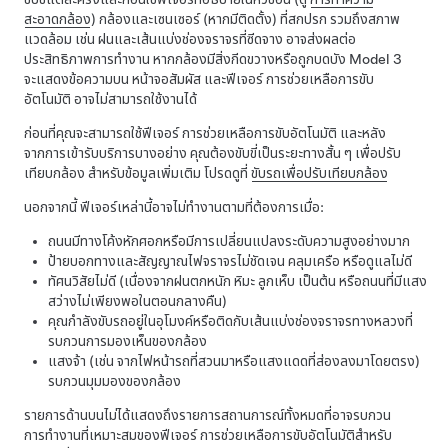
สะอาดกล้อง
) กล้อง
และเซนเซอร์ (หากมีติดตั้ง)
ที่สกปรก รวมถึงสภาพ
แวดล้อม เช่น ฝนและเส้นแบ่งช่องจราจรที่ซีดจาง อาจส่งผลต่อ
ประสิทธิภาพการทำงาน หากกล้องมีสิ่งกีดขวางหรือถูกบดบัง
Model 3
จะแสดงข้อความบน
หน้าจอสัมผัส
และฟีเจอร์
การช่วยเหลือการขับ
อัตโนมัติ
อาจไม่สามารถใช้งานได้
ก่อนที่คุณจะสามารถใช้ฟีเจอร์
การช่วยเหลือการขับอัตโนมัติ
และหลัง
จากการเข้ารับบริการบางอย่าง คุณต้องขับขี่เป็นระยะทางสั้น ๆ เพื่อปรับ
เทียบกล้อง สำหรับข้อมูลเพิ่มเติม โปรดดูที่
ขับรถเพื่อปรับเทียบกล้อง
นอกจากนี้ ฟีเจอร์เหล่านี้อาจไม่ทำงานตามที่ต้องการเมื่อ:
ถนนมีทางโค้งหักศอกหรือมีการเปลี่ยนแปลงระดับความสูงอย่างมาก
ป้ายบอกทางและสัญญาณไฟจราจรไม่ชัดเจน คลุมเครือ หรือดูแลไม่ดี
ทัศนวิสัยไม่ดี (เนื่องจากฝนตกหนัก หิมะ ลูกเห็บ เป็นต้น หรือถนนที่มีแสง
สว่างไม่เพียงพอในตอนกลางคืน)
คุณกำลังขับรถอยู่ในอุโมงค์หรือติดกับเส้นแบ่งช่องจราจรทางหลวงที่
รบกวนการมองเห็นของกล้อง
แสงจ้า (เช่น จากไฟหน้ารถที่สวนมาหรือแสงแดดที่ส่องลงมาโดยตรง)
รบกวนมุมมองของกล้อง
รายการด้านบนไม่ได้แสดงถึงรายการสถานการณ์ทั้งหมดที่อาจรบกวน
การทำงานที่เหมาะสมของฟีเจอร์
การช่วยเหลือการขับอัตโนมัติ
สำหรับ