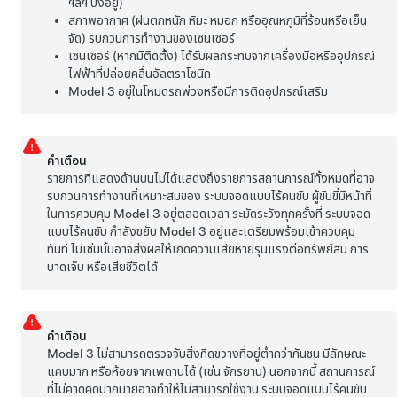
ฯลฯ บังอยู่)
สภาพอากาศ (ฝนตกหนัก หิมะ หมอก หรืออุณหภูมิที่ร้อนหรือเย็น
จัด) รบกวนการทำงานของเซนเซอร์
เซนเซอร์ (หากมีติดตั้ง) ได้รับผลกระทบจากเครื่องมือหรืออุปกรณ์
ไฟฟ้าที่ปล่อยคลื่นอัลตราโซนิก
Model 3
อยู่ในโหมดรถพ่วงหรือมีการติดอุปกรณ์เสริม
คำเตือน
รายการที่แสดงด้านบนไม่ได้แสดงถึงรายการสถานการณ์ทั้งหมดที่อาจ
รบกวนการทำงานที่เหมาะสมของ
ระบบจอดแบบไร้คนขับ
ผู้ขับขี่มีหน้าที่
ในการควบคุม
Model 3
อยู่ตลอดเวลา ระมัดระวังทุกครั้งที่
ระบบจอด
แบบไร้คนขับ
กำลังขยับ
Model 3
อยู่และเตรียมพร้อมเข้าควบคุม
ทันที ไม่เช่นนั้นอาจส่งผลให้เกิดความเสียหายรุนแรงต่อทรัพย์สิน การ
บาดเจ็บ หรือเสียชีวิตได้
คำเตือน
Model 3
ไม่สามารถตรวจจับสิ่งกีดขวางที่อยู่ต่ำกว่ากันชน มีลักษณะ
แคบมาก หรือห้อยจากเพดานได้ (เช่น จักรยาน) นอกจากนี้ สถานการณ์
ที่ไม่คาดคิดมากมายอาจทำให้ไม่สามารถใช้งาน
ระบบจอดแบบไร้คนขับ