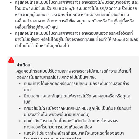
ครูสคอนโทรลแบบปรับตามสภาพจราจร
อาจตรวจไม่พบวัตถุบางอย่าง และ
โดยเฉพาะเมื่อขับขี่เร็วเกิน
80 km/h
ระบบอาจไม่เบรก/ลดความเร็วเมื่อรถ
หรือวัตถุอยู่ในช่องจราจรเพียงส่วนหนึ่ง หรือเมื่อรถที่คุณกำลังขับตาม
เคลื่อนตัวออกจากเส้นทางการขับขี่ของคุณ และมีรถหรือวัตถุที่อยู่นิ่งหรือ
เคลื่อนที่ช้าอยู่ด้านหน้าคุณ
ครูสคอนโทรลแบบปรับตามสภาพจราจร
อาจตอบสนองต่อรถหรือวัตถุที่
อาจไม่มีอยู่จริง หรือไม่ได้อยู่ในช่องจราจรที่คุณขับขี่ จนทำให้
Model 3
ชะลอ
ตัวโดยไม่จำเป็นหรือไม่ถูกต้องได้
คำเตือน
ครูสคอนโทรลแบบปรับตามสภาพจราจรอาจไม่สามารถทำงานได้ตามที่
ต้องการในสถานการณ์ประเภทต่อไปนี้เป็นพิเศษ:
ถนนมีทางโค้งหักศอกหรือมีการเปลี่ยนแปลงระดับความสูงอย่าง
มาก
ป้ายบอกทางและสัญญาณไฟจราจรไม่ชัดเจน คลุมเครือ หรือดูแล
ไม่ดี
ทัศนวิสัยไม่ดี (เนื่องจากฝนตกหนัก หิมะ ลูกเห็บ เป็นต้น หรือถนนที่
มีแสงสว่างไม่เพียงพอในตอนกลางคืน)
คุณกำลังขับรถอยู่ในอุโมงค์หรือติดกับเส้นแบ่งช่องจราจร
ทางหลวงที่รบกวนการมองเห็นของกล้อง
แสงจ้า (เช่น จากไฟหน้ารถที่สวนมาหรือแสงแดดที่ส่องลงมา