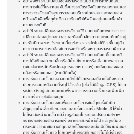
อย่าพึ่งพา
ระบบเปลี่ยนช่องจราจรอัตโนมัติ
ในการกำหนดเส้น
ทางการขับขี่ที่เหมาะสม ขับขี่อย่างระมัดระวังด้วยการมองถนนและ
การจราจรข้างหน้าคุณ ตรวจสอบบริเวณโดยรอบ และคอยมอง
หน้าจอสัมผัสเพื่อดูคำเตือน เตรียมตัวให้พร้อมอยู่เสมอเพื่อเข้า
ควบคุมรถทันที
อย่าใช้
ระบบเปลี่ยนช่องจราจรอัตโนมัติ
บนถนนที่สภาพการจราจร
เปลี่ยนแปลงอยู่ตลอดเวลาและมีคนปั่นจักรยานและคนเดินเท้าอยู่
ประสิทธิภาพของ "
ระบบเปลี่ยนช่องจราจรอัตโนมัติ
" จะขึ้นอยู่กับ
ความสามารถของกล้องในการจดจำเครื่องหมายจราจรบนผิวทาง
อย่าใช้
ระบบเปลี่ยนช่องจราจรอัตโนมัติ
บนถนนที่คดเคี้ยวและมี
ทางโค้งหักศอก ถนนลื่นหรือมีน้ำแข็งเกาะ หรือเมื่อสภาพอากาศ
(เช่น ฝนตกหนัก หิมะปกคลุม หมอกหนา ฯลฯ) บดบังมุมมองของ
กล้อง
หรือเซนเซอร์ (หากมีติดตั้ง)
การเร่งความเร็วแซงอาจยกเลิกได้ด้วยเหตุผลที่คาดไม่ถึงหลาย
ประการนอกเหนือจากที่ระบุไว้ข้างต้น (เช่น ไม่มีข้อมูล GPS) โปรด
ระมัดระวังอยู่เสมอและอย่าพึ่งพาการเร่งความเร็วแซงเพื่อเพิ่ม
ความเร็วการขับขี่ของคุณ
การเร่งความเร็วแซงจะเพิ่มความเร็วการขับขี่ทุกครั้งที่เปิด
สัญญาณไฟเลี้ยวที่เหมาะสม และเร่งความเร็ว
Model 3
ให้เข้า
ใกล้รถคันหน้ามากขึ้น แม้ว่า
ครูสคอนโทรลแบบปรับตามสภาพ
จราจร
จะยังคงรักษาระยะห่างจากรถคันหน้าต่อไป แต่คุณต้อง
ตระหนักว่าระยะขับตามที่คุณเลือกไว้จะลดลงเมื่อเปิดใช้งานฟีเจอร์
การเร่งความเร็วแซง โดยเฉพาะในกรณีที่คุณอาจไม่ได้ตั้งใจเร่ง