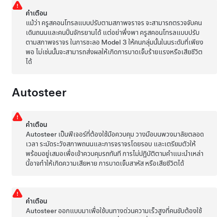
คำเตือน
แม้ว่า
ครูสคอนโทรลแบบปรับตามสภาพจราจร
จะสามารถตรวจจับคน
เดินถนนและคนปั่นจักรยานได้ แต่อย่าพึ่งพา
ครูสคอนโทรลแบบปรับ
ตามสภาพจราจร
ในการชะลอ
Model 3
ให้คนกลุ่มนั้นในนระดับที่เพียง
พอ ไม่เช่นนั้นจะสามารถส่งผลให้เกิดการบาดเจ็บร้ายแรงหรือเสียชีวิต
ได้
Autosteer
คำเตือน
Autosteer
เป็นฟีเจอร์ที่ต้องใช้มือควบคุม วางมือบนพวงมาลัยตลอด
เวลา ระมัดระวังสภาพถนนและการจราจรโดยรอบ และเตรียมตัวให้
พร้อมอยู่เสมอเพื่อเข้าควบคุมรถทันที การไม่ปฏิบัติตามคำแนะนำเหล่า
นี้อาจทำให้เกิดความเสียหาย การบาดเจ็บสาหัส หรือเสียชีวิตได้
คำเตือน
Autosteer
ออกแบบมาเพื่อใช้บนทางด่วนความเร็วสูงที่คนขับต้องใช้