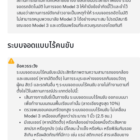
สถานการณ์ที่ไม่คาดคิดหลายอย่างอาจลดทอนประสิทธิภาพของ
ระบบ
จอดรถอัตโนมัติ
ในการจอด
Model 3
ให้คำนึงข้อจำกัดนี้ไว้และจำไว้
เสมอว่าสถานการณ์ดังกล่าวอาจเป็นเหตุทำให้
ระบบจอดรถอัตโนมัติ
ไม่สามารถหมุนพวงมาลัย
Model 3
ได้อย่างเหมาะสม โปรดมีสมาธิ
ขณะจอด
Model 3
และเตรียมพร้อมที่จะควบคุมรถเองโดยทันที
ระบบจอดแบบไร้คนขับ
ข้อควรระวัง
ระบบจอดแบบไร้คนขับ
จะมีประสิทธิภาพตามความสามารถของกล้อง
และเซนเซอร์ (หากมีติดตั้ง)
ในการระบุระยะห่างของรถกับขอบวัตถุ
ผู้คน สัตว์ และรถคันอื่น ๆ
ระบบจอดแบบไร้คนขับ
อาจไม่ทำงานตามที่
ตั้งใจไว้ในสถานการณ์ประเภทต่อไปนี้:
เส้นทางการขับขี่เป็นทางชัน
ระบบจอดแบบไร้คนขับ
ออกแบบมา
เพื่อทำงานบนถนนพื้นเรียบเท่านั้น (ลาดเอียงสูงสุด 10%)
ตรวจพบขอบคอนกรีตยกสูง
ระบบจอดแบบไร้คนขับ
ไม่เคลื่อน
Model 3
เหนือขอบที่สูงกว่าประมาณ 1 นิ้ว (2.5 ซม.)
มีเซนเซอร์ (หากมีติดตั้ง) หรือกล้องอย่างน้อยหนึ่งตัวเสียหาย
สกปรก หรือถูกบัง (เช่น มีโคลน น้ำแข็ง หรือหิมะ หรือฟิล์มกันรอย
สีเกิน หรือผลิตภัณฑ์ที่มีกาว เช่น แรป สติกเกอร์ สารเคลือบยาง