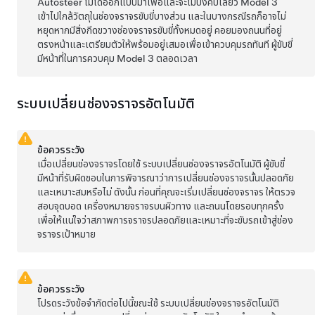
Autosteer
ไม่ได้ออกแบบมาเพื่อและจะไม่บังคับเลี้ยว
Model 3
เข้าไปใกล้วัตถุในช่องจราจรขับขี่บางส่วน และในบางกรณีรถก็อาจไม่
หยุดหากมีสิ่งกีดขวางช่องจราจรขับขี่ทั้งหมดอยู่ คอยมองถนนที่อยู่
ตรงหน้าและเตรียมตัวให้พร้อมอยู่เสมอเพื่อเข้าควบคุมรถทันที ผู้ขับขี่
มีหน้าที่ในการควบคุม
Model 3
ตลอดเวลา
ระบบเปลี่ยนช่องจราจรอัตโนมัติ
ข้อควรระวัง
เมื่อเปลี่ยนช่องจราจรโดยใช้
ระบบเปลี่ยนช่องจราจรอัตโนมัติ
ผู้ขับขี่
มีหน้าที่รับผิดชอบในการพิจารณาว่าการเปลี่ยนช่องจราจรนั้นปลอดภัย
และเหมาะสมหรือไม่ ดังนั้น ก่อนที่คุณจะเริ่มเปลี่ยนช่องจราจร ให้ตรวจ
สอบจุดบอด เครื่องหมายจราจรบนผิวทาง และถนนโดยรอบทุกครั้ง
เพื่อให้แน่ใจว่าสภาพการจราจรปลอดภัยและเหมาะที่จะขับรถเข้าสู่ช่อง
จราจรเป้าหมาย
ข้อควรระวัง
โปรดระวังข้อจำกัดต่อไปนี้ขณะใช้
ระบบเปลี่ยนช่องจราจรอัตโนมัติ