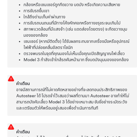
กล้องหรือเซนเซอร์ถูกกีดขวาง บดบัง หรือเกิดความเสียหาย
การขับรถขึ้นเขา
ใกล้ถึงด่านเก็บค่าผ่านทาง
การขับรถบนถนนที่มีทางโค้งหักศอกหรือทางขรุขระจนเกินไป
สภาพแวดล้อมที่มีแสงจ้า (เช่น แดดส่องโดยตรง) จะกีดขวางมุม
มองของกล้อง
เซนเซอร์ (หากมีติดตั้ง) ได้รับผลกระทบจากเครื่องมือหรืออุปกรณ์
ไฟฟ้าที่ปล่อยคลื่นอัลตราโซนิก
ตรวจพบรถในจุดที่คุณมองไม่เห็นเมื่อคุณเปิดสัญญาณไฟเลี้ยว
Model 3
กำลังเข้าใกล้รถคันหน้ามาก ซึ่งบดบังมุมมองของกล้อง
คำเตือน
อาจมีสถานการณ์ที่ไม่คาดคิดหลายอย่างที่จะลดทอนประสิทธิภาพของ
Autosteer
ได้ โปรดจำไว้เสมอว่าผลที่ตามมา
Autosteer
อาจทำให้ไม่
สามารถบังคับเลี้ยว
Model 3
ได้อย่างเหมาะสม ขับขี่อย่างระมัดระวัง
และเตรียมตัวให้พร้อมอยู่เสมอเพื่อดำเนินการทันที
คำเตือน