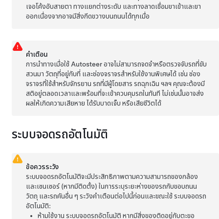
เจอโค้งอับสายตา ทางแยกต่างระดับ และทางลาดเชื่อมขาเข้าและขา
ออกเนื่องจากอาจมีสิ่งกีดขวางบนถนนได้ทุกเมื่อ
คำเตือน
การนำทางเมื่อใช้ Autosteer
อาจไม่สามารถจดจำหรือตรวจจับรถที่ขับ
สวนมา วัตถุที่อยู่กับที่ และช่องจราจรสำหรับใช้งานพิเศษได้ เช่น ช่อง
จราจรที่ใช้สำหรับจักรยาน รถที่มีผู้โดยสาร รถฉุกเฉิน ฯลฯ คุณจะต้องมี
สติอยู่ตลอดเวลาและพร้อมที่จะเข้าควบคุมรถในทันที ไม่เช่นนั้นอาจส่ง
ผลให้เกิดความเสียหาย ได้รับบาดเจ็บ หรือเสียชีวิตได้
ระบบจอดรถอัตโนมัติ
ข้อควรระวัง
ระบบจอดรถอัตโนมัติ
จะมีประสิทธิภาพตามความสามารถของกล้อง
และเซนเซอร์ (หากมีติดตั้ง)
ในการระบุระยะห่างของรถกับขอบถนน
วัตถุ และรถคันอื่น ๆ ระวังคำเตือนต่อไปนี้ก่อนและขณะใช้
ระบบจอดรถ
อัตโนมัติ
:
ห้ามใช้งาน
ระบบจอดรถอัตโนมัติ
หากมีสิ่งของติดอยู่กับตะขอ