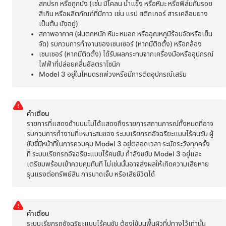
สกปรก หรือถูกบัง (เช่น มีโคลน น้ำแข็ง หรือหิมะ หรือฟิล์มกันรอย
สีเกิน หรือผลิตภัณฑ์ที่มีกาว เช่น แรป สติกเกอร์ สารเคลือบยาง
เป็นต้น บังอยู่)
สภาพอากาศ (ฝนตกหนัก หิมะ หมอก หรืออุณหภูมิร้อนจัดหรือเย็น
จัด) รบกวนการทำงานของเซนเซอร์ (หากมีติดตั้ง) หรือกล้อง
เซนเซอร์ (หากมีติดตั้ง) ได้รับผลกระทบจากเครื่องมือหรืออุปกรณ์
ไฟฟ้าที่ปล่อยคลื่นอัลตราโซนิก
Model 3
อยู่ในโหมดรถพ่วงหรือมีการติดอุปกรณ์เสริม
คำเตือน
รายการที่แสดงด้านบนไม่ได้แสดงถึงรายการสถานการณ์ทั้งหมดที่อาจ
รบกวนการทำงานที่เหมาะสมของ
ระบบเรียกรถอัจฉริยะแบบไร้คนขับ
ผู้
ขับขี่มีหน้าที่ในการควบคุม
Model 3
อยู่ตลอดเวลา ระมัดระวังทุกครั้ง
ที่
ระบบเรียกรถอัจฉริยะแบบไร้คนขับ
กำลังขยับ
Model 3
อยู่และ
เตรียมพร้อมเข้าควบคุมทันที ไม่เช่นนั้นอาจส่งผลให้เกิดความเสียหาย
รุนแรงต่อทรัพย์สิน การบาดเจ็บ หรือเสียชีวิตได้
คำเตือน
ระบบเรียกรถอัจฉริยะแบบไร้คนขับ
ต้องใช้บนพื้นผิวที่ปูทางไว้เท่านั้น