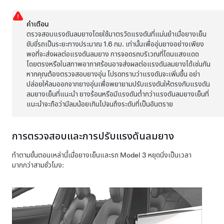
คำเตือน
ตรวจสอบแรงดันลมยางโดยใช้มาตรวัดแรงดันที่แม่นยำเมื่อยางเย็น
ขับขี่รถเป็นระยะทางประมาณ
1.6 กม.
เท่านั้นเพื่ออุ่นยางอย่างเพียง
พอที่จะส่งผลต่อแรงดันลมยาง การจอดรถบริเวณที่โดนแสงแดด
โดยตรงหรือในสภาพอากาศร้อนอาจส่งผลต่อแรงดันลมยางได้เช่นกัน
หากคุณต้องตรวจสอบยางอุ่น โปรดทราบว่าแรงดันจะเพิ่มขึ้น อย่า
ปล่อยให้ลมออกจากยางอุ่นเพื่อพยายามปรับแรงดันให้ตรงกับแรงดัน
ลมยางเย็นที่แนะนำ ยางร้อนหรือมีแรงดันต่ำกว่าแรงดันลมยางเย็นที่
แนะนำจะถือว่ามีลมน้อยเกินไปจนถึงระดับที่เป็นอันตราย
การตรวจสอบและการปรับแรงดันลมยาง
ทำตามขั้นตอนเหล่านี้เมื่อยางเย็นและรถ
Model 3
หยุดนิ่งเป็นเวลา
มากกว่าสามชั่วโมง: