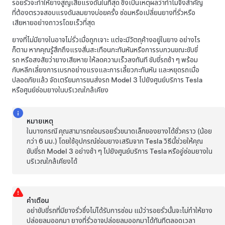
รอยรั่วจะทำให้ยางสูญเสียแรงดันในที่สุด ซึ่งเป็นเหตุผลว่าทำไมจึงสำคัญ
ที่ต้องตรวจสอบแรงดันลมยางบ่อยครั้ง ซ่อมหรือเปลี่ยนยางที่รั่วหรือ
เสียหายอย่างถาวรโดยเร็วที่สุด
ยางที่ไม่มียางในอาจไม่รั่วเมื่อถูกเจาะ แต่จะมีวัตถุค้างอยู่ในยาง อย่างไร
ก็ตาม หากคุณรู้สึกถึงแรงสั่นสะเทือนกะทันหันหรือการรบกวนขณะขับขี่
รถ หรือสงสัยว่ายางเสียหาย ให้ลดความเร็วลงทันที ขับขี่รถช้า ๆ พร้อม
กับหลีกเลี่ยงการเบรกอย่างแรงและการเลี้ยวกะทันหัน และหยุดรถเมื่อ
ปลอดภัยแล้ว จัดเตรียมการขนส่งรถ
Model 3
ไปยังศูนย์บริการ Tesla
หรือศูนย์ซ่อมยางในบริเวณใกล้เคียง
หมายเหตุ
ในบางกรณี คุณสามารถซ่อมรอยรั่วขนาดเล็กของยางได้ชั่วคราว (น้อย
กว่า
6 มม.
) โดยใช้อุปกรณ์ซ่อมยางเสริมจาก Tesla วิธีนี้ช่วยให้คุณ
ขับขี่รถ
Model 3
อย่างช้า ๆ ไปยังศูนย์บริการ Tesla หรืออู่ซ่อมยางใน
บริเวณใกล้เคียงได้
คำเตือน
อย่าขับขี่รถที่มียางรั่วซึ่งไม่ได้รับการซ่อม แม้ว่ารอยรั่วนั้นจะไม่ทำให้ยาง
ปล่อยลมออกมา ยางที่รั่วอาจปล่อยลมออกมาได้ทันทีตลอดเวลา