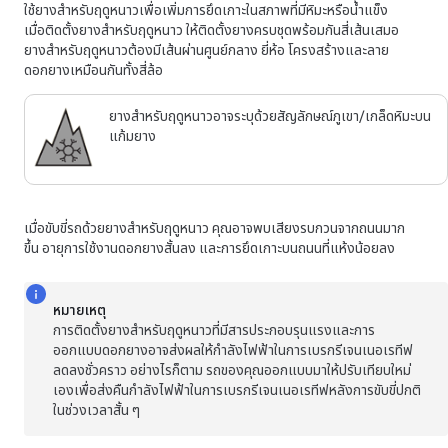
ใช้ยางสำหรับฤดูหนาวเพื่อเพิ่มการยึดเกาะในสภาพที่มีหิมะหรือน้ำแข็ง
เมื่อติดตั้งยางสำหรับฤดูหนาว ให้ติดตั้งยางครบชุดพร้อมกันสี่เส้นเสมอ
ยางสำหรับฤดูหนาวต้องมีเส้นผ่านศูนย์กลาง ยี่ห้อ โครงสร้างและลาย
ดอกยางเหมือนกันทั้งสี่ล้อ
ยางสำหรับฤดูหนาวอาจระบุด้วยสัญลักษณ์ภูเขา/เกล็ดหิมะบน
แก้มยาง
เมื่อขับขี่รถด้วยยางสำหรับฤดูหนาว คุณอาจพบเสียงรบกวนจากถนนมาก
ขึ้น อายุการใช้งานดอกยางสั้นลง และการยึดเกาะบนถนนที่แห้งน้อยลง
หมายเหตุ
การติดตั้งยางสำหรับฤดูหนาวที่มีสารประกอบรุนแรงและการ
ออกแบบดอกยางอาจส่งผลให้กำลังไฟฟ้าในการเบรกรีเจนเนอเรทีฟ
ลดลงชั่วคราว อย่างไรก็ตาม รถของคุณออกแบบมาให้ปรับเทียบใหม่
เองเพื่อส่งคืนกำลังไฟฟ้าในการเบรกรีเจนเนอเรทีฟหลังการขับขี่ปกติ
ในช่วงเวลาสั้น ๆ