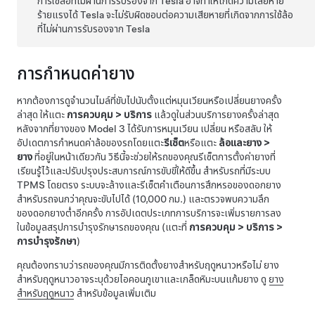
การใช้ล้อที่ไม่ผ่านการรับรองจาก Tesla อาจทำให้เกิดความเสียหาย
ร้ายแรงได้ Tesla จะไม่รับผิดชอบต่อความเสียหายที่เกิดจากการใช้ล้อ
ที่ไม่ผ่านการรับรองจาก Tesla
การกำหนดค่ายาง
หากต้องการดูจำนวนไมล์ที่ขับไปนับตั้งแต่หมุนเวียนหรือเปลี่ยนยางครั้ง
ล่าสุด ให้แตะ
การควบคุม
>
บริการ
แล้วดูในส่วนบริการยางครั้งล่าสุด
หลังจากที่ยางของ
Model 3
ได้รับการหมุนเวียน เปลี่ยน หรือสลับ ให้
อัปเดตการกำหนดค่าล้อของรถโดยแตะ
รีเซ็ต
หรือแตะ
ล้อและยาง
>
ยาง
ที่อยู่ในหน้าเดียวกัน วิธีนี้จะช่วยให้รถของคุณรีเซ็ตการตั้งค่ายางที่
เรียนรู้ไว้และปรับปรุงประสบการณ์การขับขี่ให้ดีขึ้น
สำหรับรถที่มีระบบ
TPMS โดยตรง ระบบจะล้างและรีเซ็ตคำเตือนการสึกหรอของดอกยาง
สำหรับรถจนกว่าคุณจะขับไปได้
(10,000 กม.)
และตรวจพบความลึก
ของดอกยางต่ำอีกครั้ง
การอัปเดตประเภทการบริการจะเพิ่มรายการลง
ในข้อมูลสรุปการบำรุงรักษารถของคุณ (แตะที่
การควบคุม
>
บริการ
>
การบำรุงรักษา
)
คุณต้องทราบว่ารถของคุณมีการติดตั้งยางสำหรับฤดูหนาวหรือไม่ ยาง
สำหรับฤดูหนาวอาจระบุด้วยไอคอนภูเขาและเกล็ดหิมะบนแก้มยาง ดู
ยาง
สำหรับฤดูหนาว
สำหรับข้อมูลเพิ่มเติม