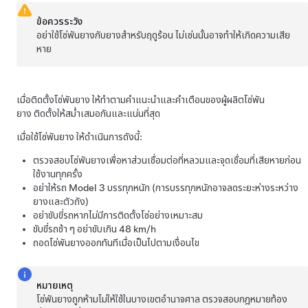
ข้อควรระวัง
อย่าใช้โซ่พันยางกับยางสำหรับฤดูร้อน ไม่เช่นนั้นอาจทำให้เกิดความเสีย
หาย
เมื่อติดตั้งโซ่พันยาง ให้ทำตามคำแนะนำและคำเตือนของผู้ผลิตโซ่พัน
ยาง ติดตั้งให้สม่ำเสมอกันและแน่นที่สุด
เมื่อใช้โซ่พันยาง ให้ดำเนินการดังนี้:
ตรวจสอบโซ่พันยางเพื่อหาส่วนเชื่อมต่อที่หลวมและจุดเชื่อมที่เสียหายก่อน
ใช้งานทุกครั้ง
อย่าให้รถ
Model 3
บรรทุกหนัก (การบรรทุกหนักอาจลดระยะห่างระหว่าง
ยางและตัวถัง)
อย่าขับขี่รถหากไม่มีการติดตั้งโซ่อย่างเหมาะสม
ขับขี่รถช้า ๆ อย่าขับเกิน
48 km/h
ถอดโซ่พันยางออกทันทีเมื่อเป็นไปตามเงื่อนไข
หมายเหตุ
โซ่พันยางถูกห้ามไม่ให้ใช้ในบางเขตอำนาจศาล ตรวจสอบกฎหมายท้อง