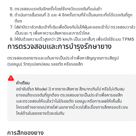
ตรวจสอบแรงดันอีกครั้งโดยใช้เกจวัดแรงดันที่แม่นยำ
ดำเนินการขั้นตอนที่ 3 และ 4 อีกครั้งตามที่จำเป็นจนกระทั่งได้แรงดันที่ถูก
ต้อง
ใส่ฝาปิดวาล์วกลับเข้าที่เดิมเพื่อป้องกันไม่ให้ฝุ่นละอองเข้าไป ตรวจสอบวาล์ว
เป็นระยะ ๆ เพื่อหาความเสียหายและการรั่วไหล
ให้ขับด้วยความเร็วสูงกว่า
25 km/h
เป็นเวลาสั้นๆ เพื่อเปิดใช้ระบบ TPMS
การตรวจสอบและการบำรุงรักษายาง
ตรวจสอบดอกยางและแก้มยางเป็นประจำเพื่อหาสัญญาณการเสียรูป
(รอยนูน) วัตถุแปลกปลอม รอยตัด หรือรอยสึก
คำเตือน
อย่าขับขี่รถ
Model 3
หากยางเสียหาย สึกมากเกินไป หรือไม่เติมลม
ยางจนถึงแรงดันที่ถูกต้อง ตรวจสอบยางเป็นประจำเพื่อหารอยสึก
และตรวจสอบให้แน่ใจว่าไม่มีรอยตัด รอยนูน หรือการเผยให้เห็นชั้น
โครงสร้างยางรถ/สายไฟ นอกจากนี้ ควรใส่ใจเรื่องการสึกหรอบริเวณ
ไหล่ด้านในของยางด้วยเช่นกัน
การสึกของยาง