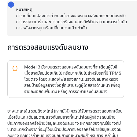
หมายเหตุ
การเปลี่ยนแปลงการกำหนดค่ายางของรถอาจส่งผลกระทบต่อระดับ
การเร่งความเร็วและการเบรกรีเจนเนอเรทีฟชั่วคราว และควรดำเนิน
การหลังจากหมุนหรือเปลี่ยนยางแล้วเท่านั้น
การตรวจสอบแรงดันลมยาง
Model 3
มีระบบตรวจสอบแรงดันลมยางที่จะเตือนผู้ขับขี่
เมื่อยางมีลมน้อยเกินไป หรือมากเกินไปสำหรับรถที่มี TPMS
โดยตรง โดยจะแสดงไฟแสดงสถานะแรงดันลมยาง ตรวจ
สอบป้ายข้อมูลยางซึ่งอยู่ที่เสาประตู
ผู้โดยสารด้านหน้า
เพื่อดู
รายละเอียดเพิ่มเติม หรือดู
การรักษาแรงดันลมยาง
ยางแต่ละเส้น รวมถึงอะไหล่ (หากมีให้) ควรได้รับการตรวจสอบทุกเดือน
เมื่อเย็นและเติมลมตามแรงดันลมยางที่แนะนำโดยผู้ผลิตรถบนป้าย
ประกาศของรถหรือป้ายข้อมูลแรงดันลมยาง (หากรถของคุณใช้ยางที่มี
ขนาดแตกต่างจากที่ระบุไว้บนป้ายประกาศของรถหรือป้ายข้อมูลแรงดัน
ลมยาง คุณควรกำหนดแรงดันลมยางที่เหมาะสมสำหรับยางเหล่านั้น)