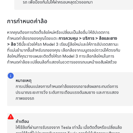
รถ เพื่อป้องกันไม่ให้ฝาครอบหลุดร่วงออกมา
การกำหนดค่าล้อ
หากคุณต้องการติดตั้งล้อใหม่หรือเปลี่ยนเป็นล้ออื่น ให้อัปเดตการ
กำหนดค่าล้อรถของคุณโดยแตะ
การควบคุม
>
บริการ
>
ล้อและยาง
>
ล้อ
วิธีนี้จะช่วยให้รถ
Model 3
เรียนรู้ล้อใหม่และให้การอัปเดตสถานะ
ที่แม่นยำมากขึ้นสำหรับรถของคุณ เลือกล้อจากเมนูดรอปดาวน์ให้ตรงกับ
ล้อใหม่ที่คุณวางแผนจะติดตั้งให้รถ
Model 3
การเลือกล้อใหม่ในการ
กำหนดค่าล้อจะเปลี่ยนล้อที่แสดงในอวตารของรถบนหน้าจอสัมผัสด้วย
หมายเหตุ
การเปลี่ยนแปลงการกำหนดค่าล้อของรถอาจส่งผลกระทบต่อการ
ประมาณระยะทางวิ่ง ระดับการเตือนแรงดันลมยาง และการแสดง
ภาพของรถ
คำเตือน
ให้ใช้ล้อที่ผ่านการรับรองจาก Tesla เท่านั้น เมื่อติดตั้งหรือเปลี่ยนล้อ