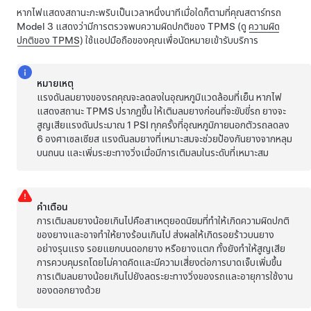
หากไฟแสดงสถานะกะพริบเป็นเวลาหนึ่งนาทีเมื่อใดก็ตามที่คุณสตาร์ทรถ
Model 3
แสดงว่ามีการตรวจพบความผิดปกติของ TPMS (ดู
ความผิด
ปกติของ TPMS
) ใช้แอปมือถือของคุณเพื่อนัดหมายเข้ารับบริการ
หมายเหตุ
แรงดันลมยางของรถคุณจะลดลงในอุณหภูมิแวดล้อมที่เย็น หากไฟ
แสดงสถานะ TPMS ปรากฏขึ้น ให้เติมลมยางก่อนที่จะขับขี่รถ ยางจะ
สูญเสียแรงดันประมาณ 1 PSI ทุกครั้งที่อุณหภูมิภายนอกตัวรถลดลง
6 องศาเซลเซียส
แรงดันลมยางที่เหมาะสมจะช่วยป้องกันยางจากหลุม
บนถนน และเพิ่มระยะทางวิ่งเมื่อมีการเติมลมในระดับที่เหมาะสม
คำเตือน
การเติมลมยางน้อยเกินไปคือสาเหตุยอดนิยมที่ทำให้เกิดความผิดปกติ
ของยางและอาจทำให้ยางร้อนเกินไป ส่งผลให้เกิดรอยร้าวบนยาง
อย่างรุนแรง รอยแยกบนดอกยาง หรือยางแตก ทั้งยังทำให้สูญเสีย
การควบคุมรถโดยไม่คาดคิดและมีความเสี่ยงต่อการบาดเจ็บเพิ่มขึ้น
การเติมลมยางน้อยเกินไปยังลดระยะทางวิ่งของรถและอายุการใช้งาน
ของดอกยางด้วย