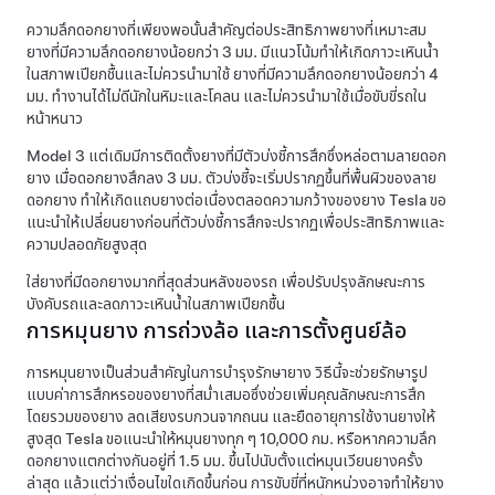
ความลึกดอกยางที่เพียงพอนั้นสำคัญต่อประสิทธิภาพยางที่เหมาะสม
ยางที่มีความลึกดอกยางน้อยกว่า
3 มม.
มีแนวโน้มทำให้เกิดภาวะเหินน้ำ
ในสภาพเปียกชื้นและไม่ควรนำมาใช้ ยางที่มีความลึกดอกยางน้อยกว่า
4
มม.
ทำงานได้ไม่ดีนักในหิมะและโคลน และไม่ควรนำมาใช้เมื่อขับขี่รถใน
หน้าหนาว
Model 3
แต่เดิมมีการติดตั้งยางที่มีตัวบ่งชี้การสึกซึ่งหล่อตามลายดอก
ยาง เมื่อดอกยางสึกลง
3 มม.
ตัวบ่งชี้จะเริ่มปรากฏขึ้นที่พื้นผิวของลาย
ดอกยาง ทำให้เกิดแถบยางต่อเนื่องตลอดความกว้างของยาง Tesla ขอ
แนะนำให้เปลี่ยนยางก่อนที่ตัวบ่งชี้การสึกจะปรากฏเพื่อประสิทธิภาพและ
ความปลอดภัยสูงสุด
ใส่ยางที่มีดอกยางมากที่สุดส่วนหลังของรถ เพื่อปรับปรุงลักษณะการ
บังคับรถและลดภาวะเหินน้ำในสภาพเปียกชื้น
การหมุนยาง การถ่วงล้อ และการตั้งศูนย์ล้อ
การหมุนยางเป็นส่วนสำคัญในการบำรุงรักษายาง วิธีนี้จะช่วยรักษารูป
แบบค่าการสึกหรอของยางที่สม่ำเสมอซึ่งช่วยเพิ่มคุณลักษณะการสึก
โดยรวมของยาง ลดเสียงรบกวนจากถนน และยืดอายุการใช้งานยางให้
สูงสุด Tesla ขอแนะนำให้หมุนยางทุก ๆ
10,000 กม.
หรือหากความลึก
ดอกยางแตกต่างกันอยู่ที่
1.5 มม.
ขึ้นไปนับตั้งแต่หมุนเวียนยางครั้ง
ล่าสุด แล้วแต่ว่าเงื่อนไขใดเกิดขึ้นก่อน การขับขี่ที่หนักหน่วงอาจทำให้ยาง