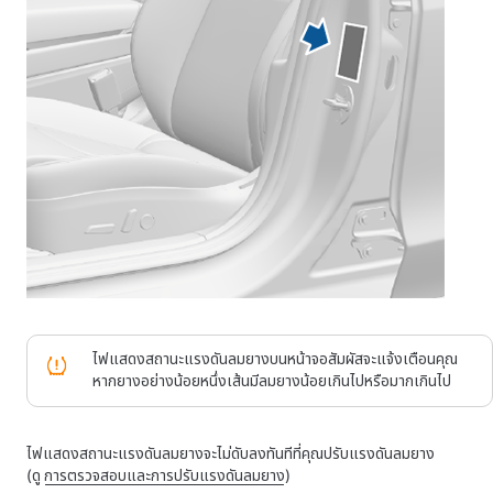
ไฟแสดงสถานะแรงดันลมยางบน
หน้าจอสัมผัส
จะแจ้งเตือนคุณ
หากยางอย่างน้อยหนึ่งเส้นมีลมยางน้อยเกินไป
หรือมากเกินไป
ไฟแสดงสถานะแรงดันลมยางจะไม่ดับลงทันทีที่คุณปรับแรงดันลมยาง
(ดู
การตรวจสอบและการปรับแรงดันลมยาง
)