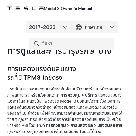
Model 3 Owner's Manual
การดูแลและการบำรุงรักษายาง
การแสดงแรงดันลมยาง
รถที่มี TPMS โดยตรง
แรงดันลมยางจะแสดงบนหน้าจอสัมผัสในบริเวณการ์ดบนหน้าจอแสดง
ภาพสถานะรถ หรือเมื่อคุณแตะที่
การควบคุม
>
บริการ
แรงดันลมยาง
แต่ละเส้นจะแสดงในภาพของรถ
Model 3
นอกเหนือจากช่วงเวลาการ
วัดแรงดันลมยางครั้งล่าสุด หน้าจอสัมผัสจะแสดงแรงดันลมยางเย็น
ของรถที่แนะนำด้วย เพื่อให้คุณสามารถกำหนดปริมาณการเติมลมยางได้
ง่าย ๆ คุณสามารถเลือกได้ว่าต้องการให้แสดงแรงดันลมยางเป็นหน่วย
บาร์หรือ PSI โดยแตะที่
การควบคุม
>
การแสดงผล
>
แรงดันลมยาง
คุณยังสามารถดูแรงดันลมยางในแอปมือถือ Tesla ได้ด้วย