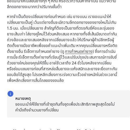
ขอแนะนำให้เปลี่ยนยางทุก ๆ หกปี หรือเร็วกว่านั้นหากจำเป็น แม้ว่าความ
ลึกดอกยางจะมากกว่าปริมาณขั้นต่ำ
หากจำเป็นต้องเปลี่ยนยางก่อนกำหนด เช่น ยางแบน เราขอแนะนำให้
เปลี่ยนยางเป็นคู่ เว้นแต่ยางอื่นจะมีความลึกดอกยางของยางใหม่ไม่เกิน
1.5 มม.
เมื่อเปลี่ยนยาง สำคัญที่ต้องเป็นยางที่ตรงกับยี่ห้อและรุ่นของ
ยางเส้นเก่า ใส่ยางคู่ใหม่ไว้ส่วนหลังเสมอ หากยางทั้งสี่เส้นมีขนาดเท่ากัน
ถ่วงล้อและยางเสมอหลังจากเปลี่ยนยางแล้ว ให้ปรึกษาผู้ค้าปลีกหรือผู้
ติดตั้งยางมืออาชีพเพื่อขอคำแนะนำเพิ่มเติม
หากคุณเปลี่ยนยางหรือติด
ตั้งยางอื่น รีเซ็ตการกำหนดค่ายาง (ดู
การกำหนดค่ายาง
) ซึ่งการดำเนิน
การนี้จะรีเซ็ตการตั้งค่ายางที่เรียนรู้ไว้และปรับปรุงประสบการณ์การขับขี่
ด้วยยางใหม่ของคุณให้ดีขึ้น
อาจใช้เวลาถึง 24 ชั่วโมงหลังจากเปลี่ยน
หรือซ่อมแซมยางก่อนที่สารหล่อลื่นยางจะแห้งสนิทและยางจะยึดเกาะกับ
ขอบล้อได้สูงสุด โปรดหลีกเลี่ยงการเร่งความเร็วอย่างหนักในช่วงเวลานี้
เพื่อหลีกเลี่ยงการลื่นไถลของขอบล้อ
หมายเหตุ
ขอแนะนำให้ใช้ยางที่เข้าชุดกันทั้งชุดเพื่อประสิทธิภาพสูงสุดโดยไม่
คำนึงถึงจำนวนยางที่เปลี่ยน