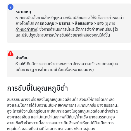
หมายเหตุ
หากคุณติดตั้งยางสำหรัฤดูหนาวหรือเปลี่ยนยาง ให้รีเซ็ตการกำหนดค่า
ยางโดยไปที่
การควบคุม
>
บริการ
>
ล้อและยาง
>
ยาง
(ดู
การ
กำหนดค่ายาง
) ซึ่งการดำเนินการนี้จะรีเซ็ตการตั้งค่ายางที่เรียนรู้ไว้
และปรับปรุงประสบการณ์การขับขี่ด้วยยางใหม่ของคุณให้ดีขึ้น
คำเตือน
ห้ามให้เกินอัตราความเร็วยางของรถ อัตราความเร็วจะแสดงอยู่บน
แก้มยาง
(ดู
การทำความเข้าใจเครื่องหมายบนยาง
)
การขับขี่ในอุณหภูมิต่ำ
สมรรถนะยางจะด้อยลงในอุณหภูมิแวดล้อมต่ำ ส่งผลให้การยึดเกาะลด
ลงและมีโอกาสได้รับความเสียหายจากการกระแทกมากขึ้น ยางสมรรถนะ
สูง (การใช้งานในฤดูร้อน) จะยึดเกาะลดลงในอุณหภูมิแวดล้อมที่ต่ำกว่า
5
องศาเซลเซียส
และไม่แนะนำในสภาพที่มีหิมะ/น้ำแข็ง ยางสมรรถนะสูง
อาจแข็งตัวชั่วคราวเมื่ออากาศหนาวเย็น ซึ่งจะทำให้คุณได้ยินเสียงการ
หมุนในช่วงสองถึงสาม
กิโลเมตร
แรกจนกระทั่งยางอุ่นลง