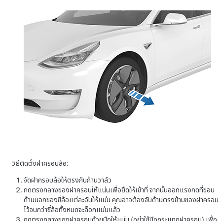
วิธีติดตั้งฝาครอบล้อ:
จัดฝาครอบล้อให้ตรงกับก้านวาล์ว
กดตรงกลางของฝาครอบให้แน่นเพื่อยึดให้เข้าที่ จากนั้นออกแรงกดที่ขอบ
ด้านนอกของซี่ล้อแต่ละอันให้แน่น คุณอาจต้องจับด้านตรงข้ามของฝาครอบ
ไว้จนกว่าซี่ล้อทั้งหมดจะล็อกแน่นแล้ว
กดตรงกลางของฝาครอบด้วยมือให้แน่น (อย่าใช้มือกระแทกฝาครอบ) เพื่อ