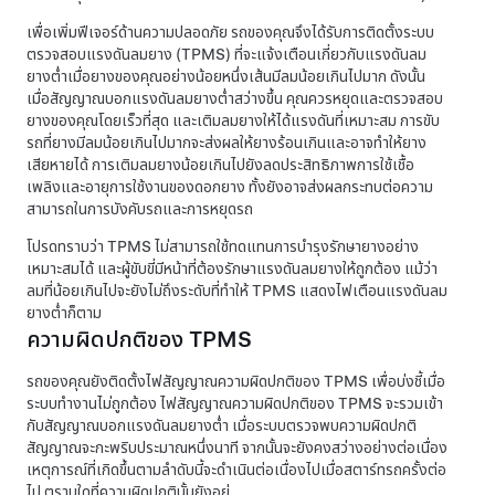
เพื่อเพิ่มฟีเจอร์ด้านความปลอดภัย รถของคุณจึงได้รับการติดตั้งระบบ
ตรวจสอบแรงดันลมยาง (TPMS) ที่จะแจ้งเตือนเกี่ยวกับแรงดันลม
ยางต่ำเมื่อยางของคุณอย่างน้อยหนึ่งเส้นมีลมน้อยเกินไปมาก ดังนั้น
เมื่อสัญญาณบอกแรงดันลมยางต่ำสว่างขึ้น คุณควรหยุดและตรวจสอบ
ยางของคุณโดยเร็วที่สุด และเติมลมยางให้ได้แรงดันที่เหมาะสม การขับ
รถที่ยางมีลมน้อยเกินไปมากจะส่งผลให้ยางร้อนเกินและอาจทำให้ยาง
เสียหายได้ การเติมลมยางน้อยเกินไปยังลดประสิทธิภาพการใช้เชื้อ
เพลิงและอายุการใช้งานของดอกยาง ทั้งยังอาจส่งผลกระทบต่อความ
สามารถในการบังคับรถและการหยุดรถ
โปรดทราบว่า TPMS ไม่สามารถใช้ทดแทนการบำรุงรักษายางอย่าง
เหมาะสมได้ และผู้ขับขี่มีหน้าที่ต้องรักษาแรงดันลมยางให้ถูกต้อง แม้ว่า
ลมที่น้อยเกินไปจะยังไม่ถึงระดับที่ทำให้ TPMS แสดงไฟเตือนแรงดันลม
ยางต่ำก็ตาม
ความผิดปกติของ TPMS
รถของคุณยังติดตั้งไฟสัญญาณความผิดปกติของ TPMS เพื่อบ่งชี้เมื่อ
ระบบทำงานไม่ถูกต้อง ไฟสัญญาณความผิดปกติของ TPMS จะรวมเข้า
กับสัญญาณบอกแรงดันลมยางต่ำ เมื่อระบบตรวจพบความผิดปกติ
สัญญาณจะกะพริบประมาณหนึ่งนาที จากนั้นจะยังคงสว่างอย่างต่อเนื่อง
เหตุการณ์ที่เกิดขึ้นตามลำดับนี้จะดำเนินต่อเนื่องไปเมื่อสตาร์ทรถครั้งต่อ
ไป ตราบใดที่ความผิดปกตินั้นยังอยู่