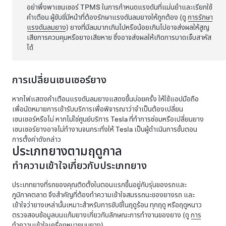
อย่าพึ่งพาเซนเซอร์ TPMS ในการกำหนดแรงดันที่แม่นยำและเรียกใช้
คำเตือน ผู้ขับขี่มีหน้าที่ต้องรักษาแรงดันลมยางให้ถูกต้อง
(ดู
การรักษา
แรงดันลมยาง
)
ยางที่มีลมมากเกินไปหรือน้อยเกินไปอาจส่งผลให้สูญ
เสียการควบคุมหรือยางเสียหาย ซึ่งอาจส่งผลให้เกิดการบาดเจ็บสาหัส
ได้
การเปลี่ยนเซนเซอร์ยาง
หากไฟแสดงคำเตือนแรงดันลมยางแสดงขึ้นบ่อยครั้ง ให้ใช้แอปมือถือ
เพื่อนัดหมายการเข้ารับบริการเพื่อพิจารณาว่าจำเป็นต้องเปลี่ยน
เซนเซอร์หรือไม่ หากไม่ใช่ศูนย์บริการ Tesla ที่ทำการซ่อมหรือเปลี่ยนยาง
เซนเซอร์ยางอาจไม่ทำงานจนกระทั่งให้ Tesla เป็นผู้ดำเนินการขั้นตอน
การตั้งค่าดังกล่าว
ประเภทยางตามฤดูกาล
ทำความเข้าใจเกี่ยวกับประเภทยาง
ประเภทยางที่รถของคุณติดตั้งในตอนแรกขึ้นอยู่กับรุ่นของรถและ
ภูมิภาคตลาด จึงสำคัญที่ต้องทำความเข้าใจสมรรถนะของยางรถ และ
เข้าใจว่ายางเหล่านั้นเหมาะสำหรับการขับขี่ในฤดูร้อน ทุกฤดู หรือฤดูหนาว
ตรวจสอบข้อมูลบนแก้มยางเกี่ยวกับลักษณะการทำงานของยาง (ดู
การ
ทำความเข้าใจเครื่องหมายบนยาง
)