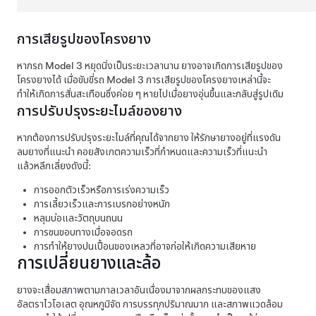
การเสียรูปของโครงยาง
หากรถ
Model 3
หยุดนิ่งเป็นระยะเวลานาน ยางอาจเกิดการเสียรูปของ
โครงยางได้ เมื่อขับขี่รถ
Model 3
การเสียรูปของโครงยางเหล่านี้จะ
ทำให้เกิดการสั่นสะเทือนซึ่งค่อย ๆ หายไปเมื่อยางอุ่นขึ้นและกลับสู่รูปเดิม
การปรับปรุงระยะไมล์ของยาง
หากต้องการปรับปรุงระยะไมล์ที่คุณได้จากยาง ให้รักษายางอยู่ที่แรงดัน
ลมยางที่แนะนำ คอยสังเกตความเร็วที่กำหนดและความเร็วที่แนะนำ
แล้วหลีกเลี่ยงดังนี้:
การออกตัวเร็วหรือการเร่งความเร็ว
การเลี้ยวเร็วและการเบรกอย่างหนัก
หลุมบ่อและวัตถุบนถนน
การชนขอบทางเมื่อจอดรถ
การทำให้ยางปนเปื้อนของเหลวที่อาจก่อให้เกิดความเสียหาย
การเปลี่ยนยางและล้อ
ยางจะเสื่อมสภาพตามกาลเวลาอันเนื่องมาจากผลกระทบของแสง
อัลตราไวโอเลต อุณหภูมิจัด การบรรทุกปริมาณมาก และสภาพแวดล้อม