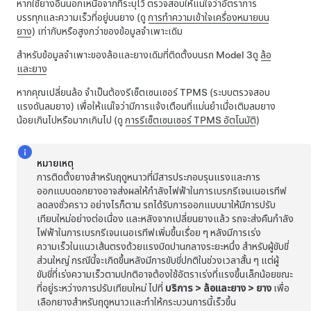
หากใช้ยางอื่นนอกเหนือจากที่ระบุไว้ ตรวจสอบให้แน่ใจว่าอัตราการ
บรรทุกและความเร็วที่อยู่บนยาง
(ดู
การทำความเข้าใจเครื่องหมายบน
ยาง
)
เท่ากับหรือสูงกว่าของข้อมูลจำเพาะเดิม
สำหรับข้อมูลจำเพาะของล้อและยางเดิมที่ติดตั้งบนรถ
Model 3
ดู
ล้อ
และยาง
หากคุณเปลี่ยนล้อ จำเป็นต้องรีเซ็ตเซนเซอร์ TPMS (ระบบตรวจสอบ
แรงดันลมยาง) เพื่อให้แน่ใจว่ามีการแจ้งเตือนที่แม่นยำเมื่อเติมลมยาง
น้อยเกินไป
หรือมากเกินไป
(ดู
การรีเซ็ตเซนเซอร์ TPMS อัตโนมัติ
)
หมายเหตุ
การติดตั้งยางสำหรับฤดูหนาวที่มีสารประกอบรุนแรงและการ
ออกแบบดอกยางอาจส่งผลให้กำลังไฟฟ้าในการเบรกรีเจนเนอเรทีฟ
ลดลงชั่วคราว อย่างไรก็ตาม รถได้รับการออกแบบมาให้มีการปรับ
เทียบใหม่อย่างต่อเนื่อง และหลังจากเปลี่ยนยางแล้ว รถจะส่งคืนกำลัง
ไฟฟ้าในการเบรกรีเจนเนอเรทีฟเพิ่มขึ้นเรื่อย ๆ หลังมีการเร่ง
ความเร็วในแนวเส้นตรงด้วยแรงบิดปานกลางระยะหนึ่ง สำหรับผู้ขับขี่
ส่วนใหญ่ กรณีนี้จะเกิดขึ้นหลังมีการขับขี่ปกติในช่วงเวลาสั้น ๆ แต่ผู้
ขับขี่ที่เร่งความเร็วตามปกติอาจต้องใช้อัตราเร่งที่แรงขึ้นเล็กน้อยขณะ
ที่อยู่ระหว่างการปรับเทียบใหม่ ไปที่
บริการ
>
ล้อและยาง
>
ยาง
เพื่อ
เลือกยางสำหรับฤดูหนาวและทำให้กระบวนการนี้เร็วขึ้น