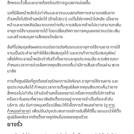
สึกหรอเร็วขึ้นและอาจต้องรับบริการดูแลยางบ่อยขึ้น
รถที่มีล้อหน้าหลังไม่เท่ากันและยางแบบสองทิศทางสามารถสลับจาก
ด้านหนึ่งไปอีกด้านหนึงได้ (ซ้ายไปขวา) แต่ไม่ใช่จากหน้าไปหลัง เมื่อยาง
หน้าและยางหลังมีขนาดแตกต่างกัน การสลับจากซ้ายไปขวาสามารถเพิ่ม
อายุการใช้งานดอกยางได้ โดยเปลี่ยนทิศทางการหมุนของยางแต่ละเส้น
และสร้างสมดุลการสึกของไหล่ยาง
ล้อที่ไม่สมดุลส่งผลกระทบต่อการบังคับรถและอายุการใช้งานยาง การใช้
งานเป็นประจำอาจทำให้ล้อเสียสมดุลได้ และควรทำการปรับสมดุลใหม่
เพื่อให้กระจายน้ำหนักเท่ากันทั่วทั้งยางและชุดประกอบล้อ ควรพิจารณา
กำหนดเวลาการถ่วงล้อหากคุณสังเกตเห็นว่ามีการสั่นสะเทือนผ่าน
พวง
มาลัย
การตั้งศูนย์ล้อที่ถูกต้องช่วยรักษาการบังคับรถ อายุการใช้งานยาง และ
ชุดประกอบล้อได้ กำหนดเวลาการตั้งศูนย์ล้อหากคุณสังเกตเห็นว่ายาง
สึกหรอไม่เท่ากัน (ด้านใดด้านหนึ่งของยาง) หรือหากรถดึงไปทางซ้าย
หรือขวาในขณะที่พวงมาลัยยังตั้งตรงอยู่
หากยางจำเป็นต้องเข้ารับ
บริการ เช่น รับการหมุนหรือเปลี่ยน ให้รีเซ็ตการกำหนดค่ายาง (ดู
การ
กำหนดค่ายาง
) เพื่อปรับปรุงประสบการณ์การขับขี่ให้ดีขึ้น
ขอแนะนำให้ตั้ง
ศูนย์ล้อหลังจากติดตั้งยางชุดใหม่ในรถของคุณด้วย
ยางรั่ว