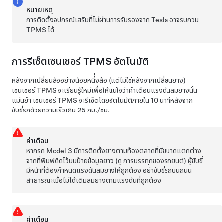
หมายเหตุ
การติดตั้งอุปกรณ์เสริมที่ไม่ผ่านการรับรองจาก Tesla อาจรบกวน
TPMS ได้
การรีเซ็ตเซนเซอร์ TPMS อัตโนมัติ
หลังจากเปลี่ยนล้ออย่างน้อยหนึ่่งล้อ (แต่ไม่ใช่หลังจากเปลี่ยนยาง)
เซนเซอร์ TPMS จะเรียนรู้ใหม่เพื่อให้แน่ใจว่าคำเตือนแรงดันลมยางนั้น
แม่นยำ เซนเซอร์ TPMS จะรีเซ็ตโดยอัตโนมัติภายใน 10 นาทีหลังจาก
ขับขี่รถด้วยความเร็วเกิน
25 กม./ชม.
คำเตือน
หากรถ
Model 3
มีการติดตั้งยางตามท้องตลาดที่มีขนาดแตกต่าง
จากที่พิมพ์ติดไว้บนป้ายข้อมูลยาง
(ดู
การบรรทุกของรถยนต์
)
ผู้ขับขี่
มีหน้าที่ต้องกำหนดแรงดันลมยางให้ถูกต้อง อย่าขับขี่รถบนถนน
สาธารณะเมื่อไม่ได้เติมลมยางตามแรงดันที่ถูกต้อง
คำเตือน