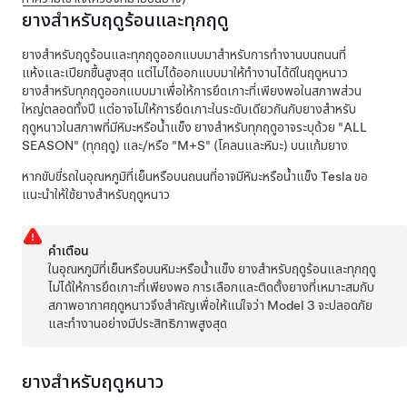
ยางสำหรับฤดูร้อนและทุกฤดู
ยางสำหรับฤดูร้อนและทุกฤดูออกแบบมาสำหรับการทำงานบนถนนที่
แห้งและเปียกชื้นสูงสุด แต่ไม่ได้ออกแบบมาให้ทำงานได้ดีในฤดูหนาว
ยางสำหรับทุกฤดูออกแบบมาเพื่อให้การยึดเกาะที่เพียงพอในสภาพส่วน
ใหญ่ตลอดทั้งปี แต่อาจไม่ให้การยึดเกาะในระดับเดียวกันกับยางสำหรับ
ฤดูหนาวในสภาพที่มีหิมะหรือน้ำแข็ง ยางสำหรับทุกฤดูอาจระบุด้วย "ALL
SEASON" (ทุกฤดู) และ/หรือ "M+S" (โคลนและหิมะ) บนแก้มยาง
หากขับขี่รถในอุณหภูมิที่เย็นหรือบนถนนที่อาจมีหิมะหรือน้ำแข็ง Tesla ขอ
แนะนำให้ใช้ยางสำหรับฤดูหนาว
คำเตือน
ในอุณหภูมิที่เย็นหรือบนหิมะหรือน้ำแข็ง ยางสำหรับฤดูร้อนและทุกฤดู
ไม่ได้ให้การยึดเกาะที่เพียงพอ การเลือกและติดตั้งยางที่เหมาะสมกับ
สภาพอากาศฤดูหนาวจึงสำคัญเพื่อให้แน่ใจว่า
Model 3
จะปลอดภัย
และทำงานอย่างมีประสิทธิภาพสูงสุด
ยางสำหรับฤดูหนาว