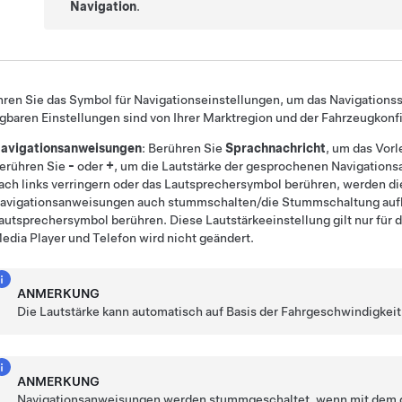
Navigation
.
ren Sie das Symbol für Navigationseinstellungen, um das Navigation
gbaren Einstellungen sind von Ihrer Marktregion und der Fahrzeugkonf
avigationsanweisungen
: Berühren Sie
Sprachnachricht
, um das Vor
erühren Sie
-
oder
+
, um die Lautstärke der gesprochenen Navigations
ach links verringern oder das Lautsprechersymbol berühren, werden 
avigationsanweisungen auch stummschalten/die Stummschaltung aufheb
autsprechersymbol berühren. Diese Lautstärkeeinstellung gilt nur für 
edia Player und Telefon wird nicht geändert.
ANMERKUNG
Die Lautstärke kann automatisch auf Basis der Fahrgeschwindigkei
ANMERKUNG
Navigationsanweisungen werden stummgeschaltet, wenn mit dem ge