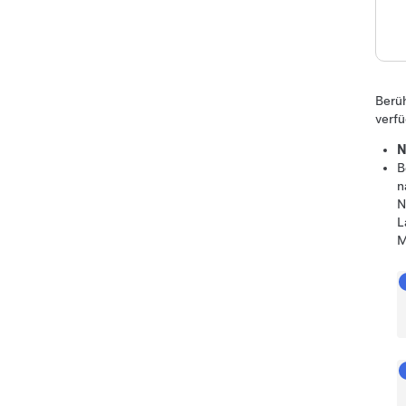
Berüh
verfü
N
B
n
N
L
M