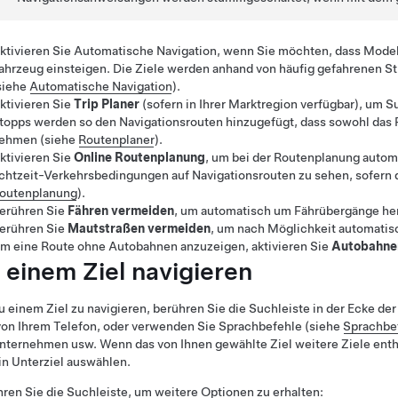
ktivieren Sie
Automatische Navigation
, wenn Sie möchten, dass
Model
ahrzeug einsteigen. Die Ziele werden anhand von häufig gefahrenen S
siehe
Automatische Navigation
).
ktivieren Sie
Trip Planer
(sofern in Ihrer Marktregion verfügbar), um
topps werden so den Navigationsrouten hinzugefügt, dass sowohl das 
ehmen (siehe
Routenplaner
).
ktivieren Sie
Online Routenplanung
, um bei der Routenplanung auto
chtzeit-Verkehrsbedingungen auf Navigationsrouten zu sehen, sofern di
outenplanung
).
erühren Sie
Fähren vermeiden
, um automatisch um Fährübergänge he
erühren Sie
Mautstraßen vermeiden
, um nach Möglichkeit automatis
m eine Route ohne Autobahnen anzuzeigen, aktivieren Sie
Autobahne
 einem Ziel navigieren
 einem Ziel zu navigieren, berühren Sie die Suchleiste in der Ecke der
von Ihrem Telefon, oder verwenden Sie Sprachbefehle (siehe
Sprachbe
nternehmen usw. Wenn das von Ihnen gewählte Ziel weitere Ziele enthä
in Unterziel auswählen.
ren Sie die Suchleiste, um weitere Optionen zu erhalten: