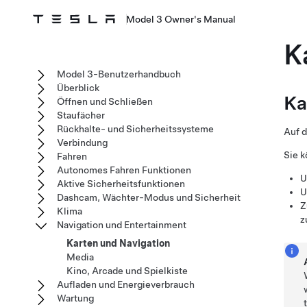
Model 3 Owner's Manual
K
Model 3-Benutzerhandbuch
Überblick
Ka
Öffnen und Schließen
Staufächer
Rückhalte- und Sicherheitssysteme
Auf d
Verbindung
Sie k
Fahren
Autonomes Fahren Funktionen
U
Aktive Sicherheitsfunktionen
U
Dashcam, Wächter-Modus und Sicherheit
Z
Klima
z
Navigation und Entertainment
Karten und Navigation
Media
Kino, Arcade und Spielkiste
Aufladen und Energieverbrauch
Wartung