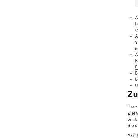
A
F
(
A
S
n
A
E
R
B
B
U
Zu
Um zu
Ziel 
ein U
Sie e
Berüh