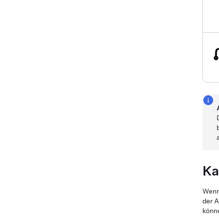
Ka
Wenn
der A
könne