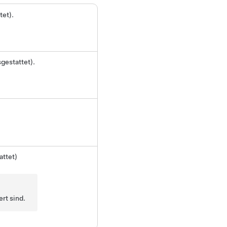
tet).
gestattet).
attet)
ert sind.