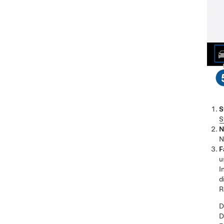
S
S
N
N
F
u
I
d
R
D
D