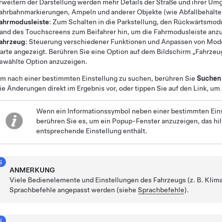
rweitern der Darstellung werden mehr Details der Straße und ihrer Umg
ahrbahnmarkierungen, Ampeln und anderer Objekte (wie Abfallbehälte
ahrmodusleiste
: Zum Schalten in die Parkstellung, den Rückwärtsmo
and des Touchscreens zum Beifahrer hin, um die Fahrmodusleiste anz
ahrzeug
: Steuerung verschiedener Funktionen und Anpassen von
Mode
arte angezeigt. Berühren Sie eine Option auf dem Bildschirm „Fahrzeu
ewählte Option anzuzeigen.
m nach einer bestimmten Einstellung zu suchen, berühren Sie
Suchen
ie Änderungen direkt im Ergebnis vor, oder tippen Sie auf den Link, um
Wenn ein Informationssymbol neben einer bestimmten Eins
berühren Sie es, um ein Popup-Fenster anzuzeigen, das hilf
entsprechende Einstellung enthält.
ANMERKUNG
Viele Bedienelemente und Einstellungen des Fahrzeugs (z. B. Klim
Sprachbefehle angepasst werden (siehe
Sprachbefehle
).