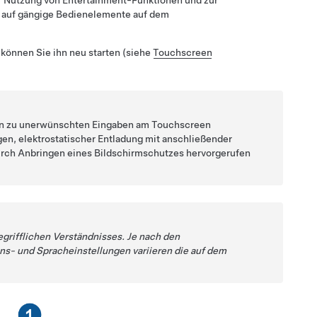
 Nutzung von Entertainment-Funktionen und zur
f auf gängige Bedienelemente auf dem
können Sie ihn neu starten (siehe
Touchscreen
ann zu unerwünschten Eingaben am Touchscreen
en, elektrostatischer Entladung mit anschließender
urch Anbringen eines Bildschirmschutzes hervorgerufen
egrifflichen Verständnisses. Je nach den
ns- und Spracheinstellungen variieren die auf dem