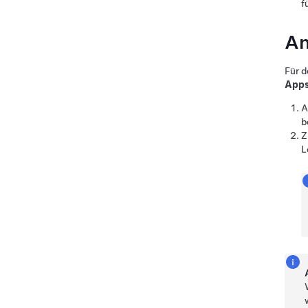
f
An
Für d
App
A
b
Z
L