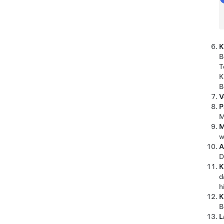
K
B
T
K
B
V
P
M
M
w
A
D
K
d
h
K
B
L