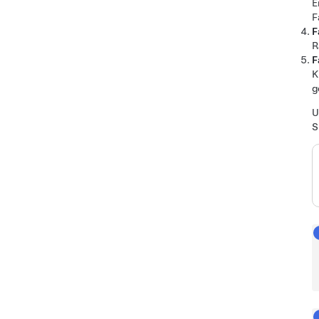
E
F
F
R
F
K
g
U
S