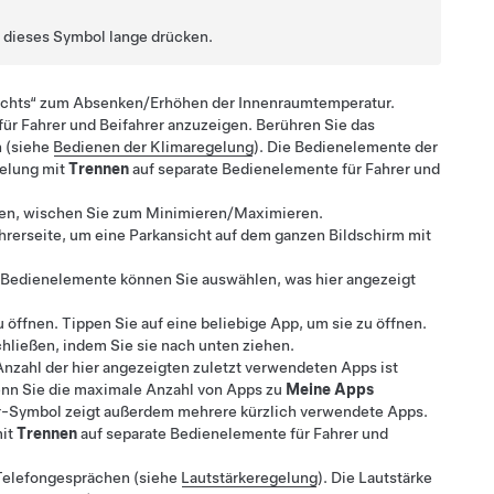
 dieses Symbol lange drücken.
 rechts“ zum Absenken/Erhöhen der Innenraumtemperatur.
r Fahrer und Beifahrer anzuzeigen. Berühren Sie das
n (siehe
Bedienen der Klimaregelung
).
Die Bedienelemente der
gelung mit
Trennen
auf separate Bedienelemente für Fahrer und
en, wischen Sie zum Minimieren/Maximieren.
ahrerseite, um eine Parkansicht auf dem ganzen Bildschirm mit
d Bedienelemente können Sie auswählen, was hier angezeigt
 öffnen. Tippen Sie auf eine beliebige App, um sie zu öffnen.
hließen, indem Sie sie nach unten ziehen.
Anzahl der hier angezeigten zuletzt verwendeten Apps ist
nn Sie die maximale Anzahl von Apps zu
Meine Apps
er-Symbol zeigt außerdem mehrere kürzlich verwendete Apps.
mit
Trennen
auf separate Bedienelemente für Fahrer und
 Telefongesprächen (siehe
Lautstärkeregelung
). Die Lautstärke