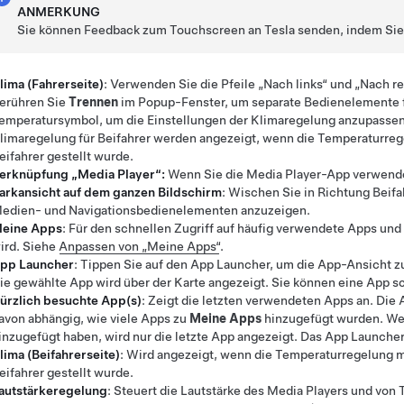
ANMERKUNG
Sie können Feedback zum Touchscreen an Tesla senden, indem Sie
lima (Fahrerseite)
: Verwenden Sie die Pfeile „Nach links“ und „Nach
erühren Sie
Trennen
im Popup-Fenster, um separate Bedienelemente fü
emperatursymbol, um die Einstellungen der Klimaregelung anzupasse
limaregelung für Beifahrer werden angezeigt, wenn die Temperaturre
eifahrer gestellt wurde.
erknüpfung „Media Player“:
Wenn Sie die Media Player-App verwend
arkansicht auf dem ganzen Bildschirm
: Wischen Sie in Richtung Beif
edien- und Navigationsbedienelementen anzuzeigen.
eine Apps
: Für den schnellen Zugriff auf häufig verwendete Apps un
ird. Siehe
Anpassen von „Meine Apps“
.
pp Launcher
: Tippen Sie auf den App Launcher, um die App-Ansicht zu
ie gewählte App wird über der Karte angezeigt. Sie können eine App sc
ürzlich besuchte App(s)
: Zeigt die letzten verwendeten Apps an. Die 
avon abhängig, wie viele Apps zu
Meine Apps
hinzugefügt wurden. We
inzugefügt haben, wird nur die letzte App angezeigt. Das App Launch
lima (Beifahrerseite)
: Wird angezeigt, wenn die Temperaturregelung 
eifahrer gestellt wurde.
autstärkeregelung
: Steuert die Lautstärke des Media Players und von