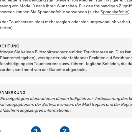
et außerdem Verwendung zum Steuern von Medien, zum Navigieren, zur
ssung von
Model 3
nach Ihren Wünschen. Für den freihändigen Zugrif
hscreen können Sie Sprachbefehle verwenden (siehe
Sprachbefehle
).
der Touchscreen nicht mehr reagiert oder sich ungewöhnlich verhält, 
tarten
).
ACHTUNG
Bringen Sie keinen Bildschirmschutz auf den Touchscreen an. Dies k
(Phantomeingaben), verzögerter oder fehlender Reaktion auf Berührung
Beschädigung des Touchscreens usw. führen. Jegliche Schäden, die d
wurden, sind nicht von der Garantie abgedeckt.
ANMERKUNG
Die beigefügten Illustrationen dienen lediglich zur Verbesserung des b
Fahrzeugoptionen, der Softwareversion, der Marktregion und der Regio
Bildschirm angezeigten Informationen
.