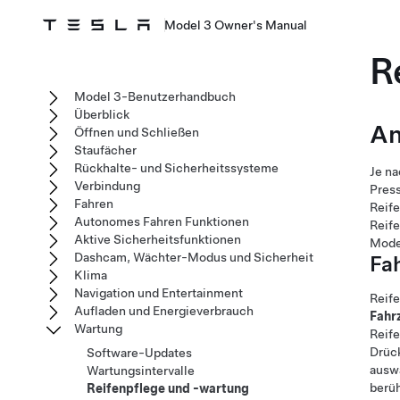
Model 3 Owner's Manual
R
Model 3-Benutzerhandbuch
Überblick
An
Öffnen und Schließen
Staufächer
Rückhalte- und Sicherheitssysteme
Je na
Verbindung
Press
Fahren
Reife
Autonomes Fahren Funktionen
Reife
Aktive Sicherheitsfunktionen
Mode
Dashcam, Wächter-Modus und Sicherheit
Fa
Klima
Navigation und Entertainment
Reif
Aufladen und Energieverbrauch
Fahr
Wartung
Reif
Drück
Software-Updates
auswä
Wartungsintervalle
berüh
Reifenpflege und -wartung