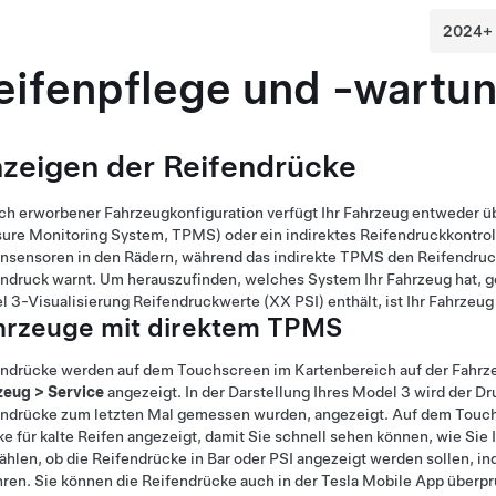
eifenpflege und -wartu
zeigen der Reifendrücke
ch erworbener Fahrzeugkonfiguration verfügt Ihr Fahrzeug entweder üb
ure Monitoring System, TPMS) oder ein indirektes Reifendruckkontrol
nsensoren in den Rädern, während das indirekte TPMS den Reifendruck
ndruck warnt. Um herauszufinden, welches System Ihr Fahrzeug hat, 
l 3
-Visualisierung Reifendruckwerte (XX PSI) enthält, ist Ihr Fahrzeu
hrzeuge mit direktem TPMS
endrücke werden auf dem Touchscreen im Kartenbereich auf der Fahrz
zeug
>
Service
angezeigt. In der Darstellung Ihres
Model 3
wird der Dru
endrücke zum letzten Mal gemessen wurden, angezeigt. Auf dem Tou
e für kalte Reifen angezeigt, damit Sie schnell sehen können, wie Si
hlen, ob die Reifendrücke in Bar oder PSI angezeigt werden sollen, i
ren. Sie können die Reifendrücke auch in der Tesla Mobile App überpr