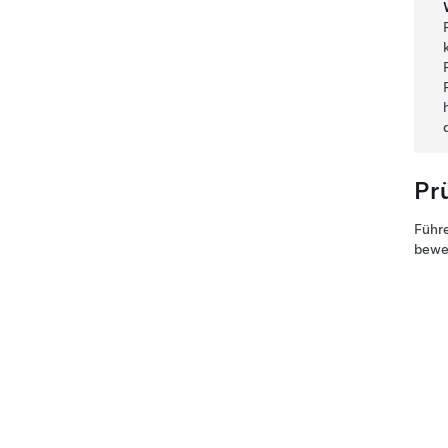
Pr
Führe
beweg