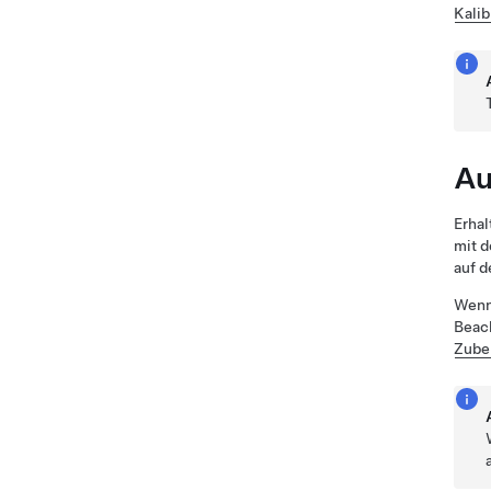
Kalib
Au
Erhal
mit d
auf d
Wenn 
Beach
Zube