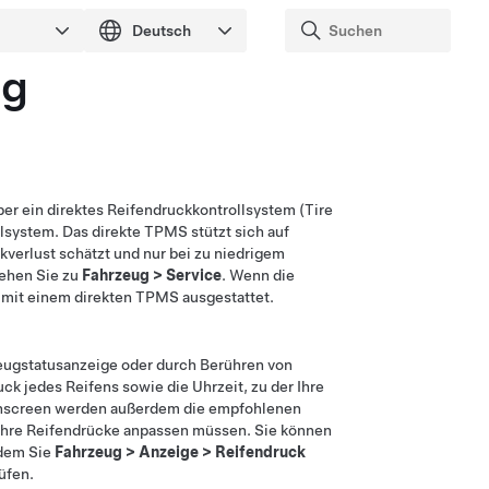
ng
er ein direktes Reifendruckkontrollsystem (Tire
lsystem. Das direkte TPMS stützt sich auf
verlust schätzt und nur bei zu niedrigem
gehen Sie zu
Fahrzeug
>
Service
. Wenn die
g mit einem direkten TPMS ausgestattet.
eugstatusanzeige oder durch Berühren von
ck jedes Reifens sowie die Uhrzeit, zu der Ihre
chscreen werden außerdem die empfohlenen
e Ihre Reifendrücke anpassen müssen. Sie können
ndem Sie
Fahrzeug
>
Anzeige
>
Reifendruck
üfen.