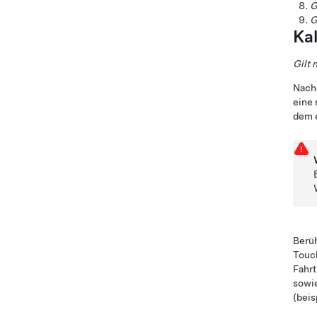
G
G
Ka
Gilt 
Nachd
eine 
dem e
Berü
Touch
Fahrt
sowi
(beis