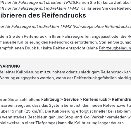
ilt nur für Fahrzeuge mit direktem TPMS.
Fahren Sie für kurze Zeit übe
ilt nur für Fahrzeuge mit indirektem TPMS.
Kalibrieren Sie den Reifen
librieren des Reifendrucks
nur für Fahrzeuge mit indirektem TPMS (Fahrzeuge ohne Reifendrucks
em Sie den Reifendruck in Ihren Fahrzeugreifen angepasst oder die Rei
manuelle Kalibrierung des Reifendrucks erforderlich. Stellen Sie zunäc
mpfohlenen Druck für kalte Reifen entspricht (siehe
Fahrzeugbeladu
WARNUNG
Bei einer Kalibrierung mit zu hohem oder zu niedrigem Reifendruck k
Warnung ausgegeben werden, wenn der Reifendruck gefährlich niedrig 
hren Sie anschließend
Fahrzeug
>
Service
>
Reifendruck
>
Reifendru
screen zeigt an, dass das System bereit ist, den neuen Referenzwert z
 über 15 mph (25 km/h). Die Kalibrierung erfolgt schneller bei stabil
e wenn starkes Beschleunigen und Stop-and-Go-Verkehr vermieden we
pielsweise in einer Tiefgarage) kann die Kalibrierung länger dauern.