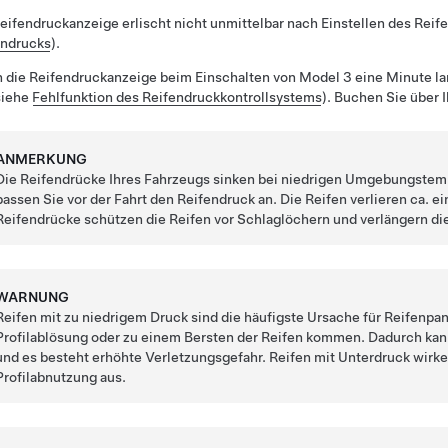
eifendruckanzeige erlischt nicht unmittelbar nach Einstellen des Reif
endrucks
).
 die Reifendruckanzeige beim Einschalten von
Model 3
eine Minute la
siehe
Fehlfunktion des Reifendruckkontrollsystems
). Buchen Sie über 
ANMERKUNG
Die Reifendrücke Ihres Fahrzeugs sinken bei niedrigen Umgebungstem
passen Sie vor der Fahrt den Reifendruck an. Die Reifen verlieren ca. ei
Reifendrücke schützen die Reifen vor Schlaglöchern und verlängern di
WARNUNG
Reifen mit zu niedrigem Druck sind die häufigste Ursache für Reifenpann
Profilablösung oder zu einem Bersten der Reifen kommen. Dadurch kann 
und es besteht erhöhte Verletzungsgefahr. Reifen mit Unterdruck wirke
Profilabnutzung aus.