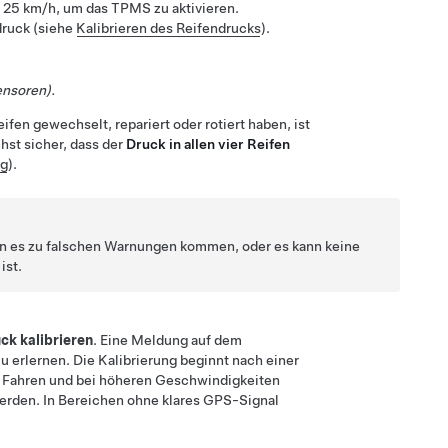
r
25 km/h
, um das TPMS zu aktivieren.
druck (siehe
Kalibrieren des Reifendrucks
).
ensoren).
fen gewechselt, repariert oder rotiert haben, ist
hst sicher, dass der
Druck in allen vier Reifen
ng
).
ann es zu falschen Warnungen kommen, oder es kann keine
ist.
ck kalibrieren
. Eine Meldung auf dem
u erlernen. Die Kalibrierung beginnt nach einer
em Fahren und bei höheren Geschwindigkeiten
rden. In Bereichen ohne klares GPS-Signal