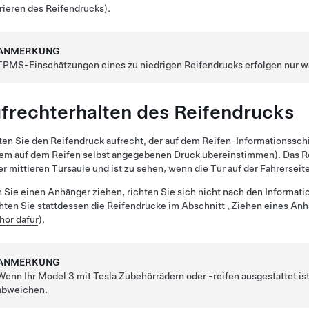
rieren des Reifendrucks
).
ANMERKUNG
TPMS-Einschätzungen eines zu niedrigen Reifendrucks erfolgen nur wä
frechterhalten des Reifendrucks
ten Sie den Reifendruck aufrecht, der auf dem Reifen-Informationssch
em auf dem Reifen selbst angegebenen Druck übereinstimmen). Das Re
er mittleren Türsäule und ist zu sehen, wenn die Tür auf der
Fahrerseit
Sie einen Anhänger ziehen, richten Sie sich nicht nach den Informati
ten Sie stattdessen die Reifendrücke im Abschnitt „Ziehen eines An
hör dafür
)
.
ANMERKUNG
Wenn Ihr
Model 3
mit Tesla Zubehörrädern oder -reifen ausgestattet i
abweichen.