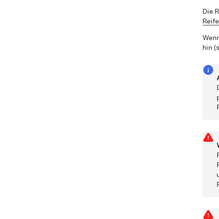
Die R
Reif
Wenn
hin (