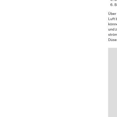
B
Über
Luft 
könne
und z
ström
Düse 