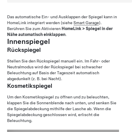
Das automatische Ein- und Ausklappen der Spiegel kann in
HomeLink integriert werden (siehe
Smart Garage
).
Berühren Sie zum Aktivieren
HomeLink
>
Spiegel in der
Nähe automatisch einklappen
.
Innenspiegel
Rückspiegel
Stellen Sie den Rückspiegel manuell ein. Im Fahr- oder
Neutralmodus wird der Rückspiegel bei schwacher
Beleuchtung auf Basis der Tageszeit automatisch
abgedunkelt (z. B. bei Nacht).
Kosmetikspiegel
Um den Kosmetikspiegel zu öffnen und zu beleuchten,
klappen Sie die Sonnenblende nach unten, und senken Sie
die Spiegelabdeckung mithilfe der Lasche ab. Wenn die
Spiegelabdeckung geschlossen wird, erlischt die
Beleuchtung.