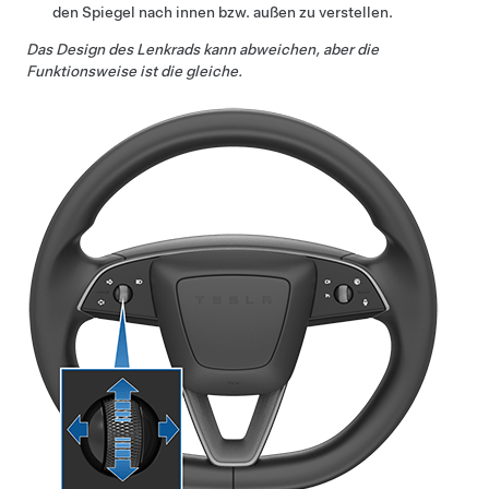
den Spiegel nach innen bzw. außen zu verstellen.
Das Design des Lenkrads kann abweichen, aber die
Funktionsweise ist die gleiche.