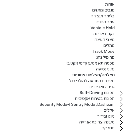
אורות
מגבים ומתזים
בלימה ועצירה
עוזר החניה
Vehicle Hold
בקרת אחיזה
מצבי האצה
מתלים
Track Mode
פרופיל נהג
מכסה תא מטען קדמי אקטיבי
נתוני נסיעה
מצלמה/מצלמות אחוריות
מערכת התרעה להולכי רגל
גרירה ואביזרים
תכונות Self-Driving
תכונות בטיחות אקטיביות
Dashcam‏, Sentry Mode ו-Security Mode
אקלים
ניווט ובידור
טעינה וצריכת אנרגיה
תחזוקה