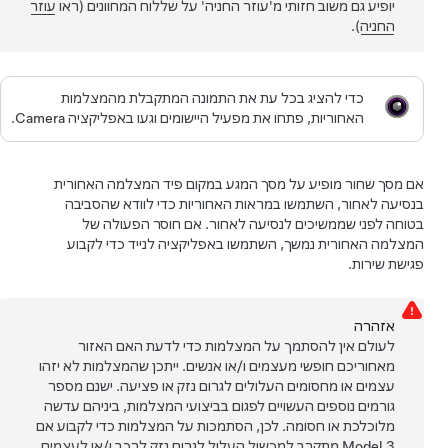
יופיע גם משוב חזותי מ'עוזר החניה' על של
לוח המחוונים
(ראו
עוזר
החניה
).
כדי להציג בכל עת את התמונה המתקבלת מהמצלמות
האחוריות, פתחו את מפעיל היישומים וגעו באפליקציה Camera.
אם מסך שחור מופיע על מסך המגע במקום פיד המצלמה האחורית
בנסיעה לאחור, השתמשו במראות האחוריות כדי לוודא שהסביבה
בטוחה לפני שממשיכים לנסיעה לאחור. אם חוסר הפעולה של
המצלמה האחורית נמשך, השתמשו באפליקציה לנייד כדי לקבוע
פגישת שירות.
אזהרה
לעולם אין להסתמך על
המצלמות
כדי לדעת האם האזור
מאחוריכם חופשי מעצמים ו/או אנשים. ייתכן ש
המצלמות
לא יזהו
עצמים או מחסומים העלולים לגרום נזק או פציעה. ישנם מספר
גורמים נוספים העשויים לפגום בביצועי
המצלמות
, ביניהם עדשה
מלוכלכת או חסומה. לכן, הסתמכות על
המצלמות
כדי לקבוע אם
Model 3
מתקרב למכשול העלול לגרום נזק לרכב ו/או לעצמים