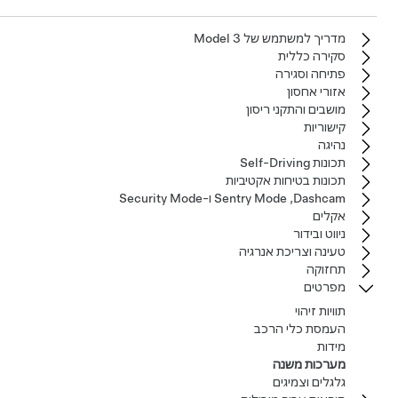
מדריך למשתמש של‏ Model 3‏
סקירה כללית
פתיחה וסגירה
אזורי אחסון
מושבים והתקני ריסון
קישוריות
נהיגה
תכונות Self-Driving
תכונות בטיחות אקטיביות
Dashcam‏, Sentry Mode ו-Security Mode
אקלים
ניווט ובידור
טעינה וצריכת אנרגיה
תחזוקה
מפרטים
תוויות זיהוי
העמסת כלי הרכב
מידות
מערכות משנה
גלגלים וצמיגים