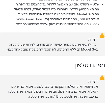
שלט
– השלט (אם יש) מאפשר ללחוץ על לחצנים כדי לפתוח
את תא המטען הקדמי והאחורי וכדי לבטל נעילה, לנהוג ולנעול
את ה-
Model 3
. השלט תומך גם בנעילה אוטומטית ובביטול
נעילה אוטומטי, אם זמינים באזורכם (ראו
Walk-Away Door
Lock
) והוא יכול לשמש כגיבוי לטלפון שלכם המשמש כמפתח.
זהירות
זכרו להביא אתכם מפתח כאשר אתם נוהגים. למרות שניתן לנהוג
ב-
Model 3
גם ללא המפתח, לא תוכלו להפעילה שוב לאחר כיבוי.
מפתח טלפון
זהירות
אל תשאירו את הטלפון המקושר ברכב (למשל, אם אתם יוצאים
לטייל או אם אתם בחוף הים). אם אתם חייבים להשאיר את הטלפון
ברכב, השביתו את Bluetooth ו/או כבו את הטלפון.