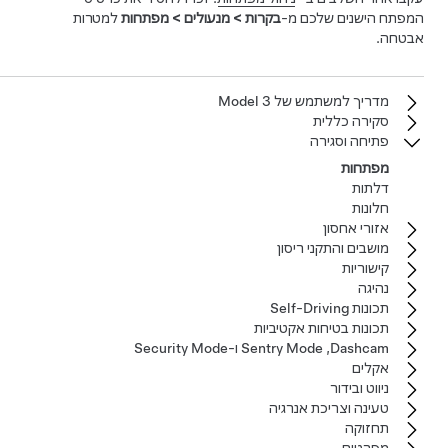
המפתח הישנים שלכם מ-
בקרות
>
מנעולים
>
מפתחות
למטרות
אבטחה.
מדריך למשתמש של‏ Model 3‏
סקירה כללית
פתיחה וסגירה
מפתחות
דלתות
חלונות
אזורי אחסון
מושבים והתקני ריסון
קישוריות
נהיגה
תכונות Self-Driving
תכונות בטיחות אקטיביות
Dashcam‏, Sentry Mode ו-Security Mode
אקלים
ניווט ובידור
טעינה וצריכת אנרגיה
תחזוקה