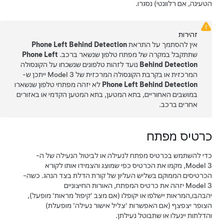
הטעינה, אם רלוונטי) נסגרו.
זהירות
אין להסתמך על התראת
Phone Left Behind Detection
שתתקבל במקרה של מפתח טלפון שנשאר ברכב.
Phone Left
Behind Detection
נועד לזהות טלפונים שנשכחו על הקונסולה
המרכזית או בקרבת הקונסולה המרכזית של
Model 3
ייתכן ש-
Phone Left Behind Detection
לא יזהה מפתחי טלפון שנשארו
במושבים האחוריים, בתא המטען, בתא המטען הקדמי או באזורים
אחרים ברכב.
כרטיס מפתח
כדי להשתמש בכרטיס מפתח לנעילה או לביטול הנעילה של ה-
Model 3
, מקמו את הכרטיס כפי שמוצג והצמידו אותו לקורא
הכרטיסים הממוקם בשליש העליון של קורת הדלת בצד הנהג. כשה-
Model 3
יזהה את כרטיס המפתח, האורות החיצוניים
יהבהבו,המראות יישלפו או יקופלו (אם מצב 'קיפול מראות' מופעל),
הצופר יצפצף (אם האפשרות 'צליל אישור נעילה' מופעלת)
והדלתות יינעלו או שתבוטל נעילתן.