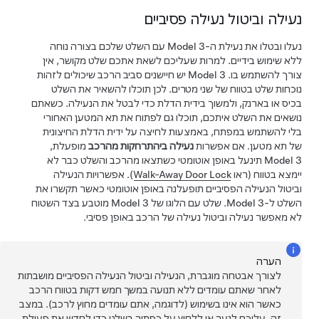
נעילה וביטול נעילה פסיביים
נעלו ובטלו את נעילת ה-
Model 3
עם השלט שלכם בצורה נוחה
ללא שימוש בידיים. למרות שעליכם לשאת אתכם שלט מקושר, אין
צורך להשתמש בו.
Model 3
יש חיישנים סביב הרכב שיכולים לזהות
נוכחות שלט בטווח של
שני מטרים
. לכן תוכלו להשאיר את השלט
בכיס או בארנק, ולמשוך בידית הדלת כדי לבטל את הנעילה. כשאתם
נושאים את השלט איתכם, תוכלו גם לפתוח את תא המטען האחורי
בלי להשתמש במפתח, באמצעות לחיצה על ידית הדלת החיצונית
של
תא מטען
. אם אפשרות
נעילה ביהתרחקות מהרכב
מופעלת,
Model 3
תינעל באופן אוטומטי כשתצאו מהרכב והשלט כבר לא
יימצא בטווח (ראו
Walk-Away Door Lock
). אפשרויות הנעילה
וביטול הנעילה הפסיביים תופעלנה באופן אוטומטי כאשר תקשרו את
השלט ל-
Model 3
.
שלט עם הלוגו של Model 3 מוטבע בצד השטוח
לא מאפשר נעילה וביטול נעילה של הרכב באופן פסיבי.
הערה
לצורך אבטחה מוגברת, הנעילה וביטול הנעילה הפסיביים מושבתות
לאחר שאתם עומדים ללא תנועה במשך חמש דקות בטווח הרכב
כאשר הוא אינו בשימוש (לדוגמה, אתם עומדים מחוץ לרכב). במצב
זה, עליכם לנער או ללחוץ על כפתור בשלט כדי לחדש את פעולת