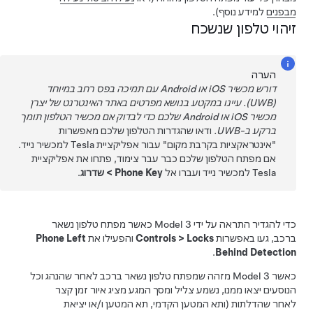
מבפנים
למידע נוסף).
זיהוי טלפון שנשכח
הערה
דורש מכשיר iOS או Android עם תמיכה בפס רחב במיוחד
(UWB). עיינו במקטע בנושא מפרטים באתר האינטרנט של יצרן
מכשיר iOS או Android שלכם כדי לבדוק אם מכשיר הטלפון תומך
ברקע ב-UWB.
ודאו שהגדרות הטלפון שלכם מאפשרות
"אינטראקציות בקרבת מקום" עבור אפליקציית Tesla למכשיר נייד.
אם מפתח הטלפון שלכם כבר עבר צימוד, פתחו את אפליקציית
Tesla למכשיר נייד ועברו אל
Phone Key
>
שדרוג
.
כדי להגדיר התראה על ידי
Model 3
כאשר מפתח טלפון נשאר
ברכב, געו באפשרות
Locks
>
Controls
והפעילו את
Phone Left
.
Behind Detection
כאשר
Model 3
מזהה שמפתח טלפון נשאר ברכב לאחר שהנהג וכל
הנוסעים יצאו ממנו, נשמע צליל ומסך המגע מציג איור זמן קצר
לאחר שהדלתות (ותא המטען הקדמי, תא המטען ו/או יציאת