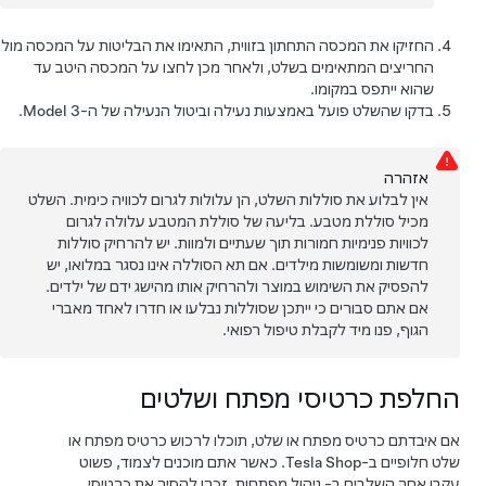
החזיקו את המכסה התחתון בזווית, התאימו את הבליטות על המכסה מול
החריצים המתאימים בשלט, ולאחר מכן לחצו על המכסה היטב עד
שהוא ייתפס במקומו.
בדקו שהשלט פועל באמצעות נעילה וביטול הנעילה של ה-
Model 3
.
אזהרה
אין לבלוע את סוללות השלט, הן עלולות לגרום לכוויה כימית. השלט
מכיל סוללת מטבע. בליעה של סוללת המטבע עלולה לגרום
לכוויות פנימיות חמורות תוך שעתיים ולמוות. יש להרחיק סוללות
חדשות ומשומשות מילדים. אם תא הסוללה אינו נסגר במלואו, יש
להפסיק את השימוש במוצר ולהרחיק אותו מהישג ידם של ילדים.
אם אתם סבורים כי ייתכן שסוללות נבלעו או חדרו לאחד מאברי
הגוף, פנו מיד לקבלת טיפול רפואי.
החלפת כרטיסי מפתח ושלטים
אם איבדתם כרטיס מפתח או שלט,
תוכלו לרכוש כרטיס מפתח או
שלט חלופיים ב-Tesla Shop
. כאשר אתם מוכנים לצמוד, פשוט
עקבו אחר השלבים ב-
ניהול מפתחות
. זכרו להסיר את כרטיסי