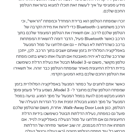
מידע ספציפי על איך לעשות זאת תוכלו למצוא בהוראות הטלפון
החכם שלכם.
זכרו שמפתח הטלפון הוא ברירת המחדל וכמפתח "הראשי", וכי
הרכב משתמש ב-Bluetooth כדי לזהות את מידת הקרבה של
הטלפון שלכם לרכב. אם תשאירו את הטלפון המצומד שלכם בתוך
הרכב כאשר Bluetooth פעיל, הדבר דומה להשארת המפתחות
ברכב כשהדלתות לא נעולות – גם אם תלחצו על סמל המנעול
באפליקציה הסלולרית בזמן שאתם יושבים בתוך הרכב. לכן, ייתכן
שהרכב שלכם לא יהיה מאובטח אם תנעלו אותו כשיש בתוכו מפתח
טלפון מקושר, משום ש-
Model 3
תבטל את נעילת הדלת כשימשכו
בידית הדלת החיצונית מאחר שמפתח הטלפון כבר זוהה. אל תשאירו
את הטלפון החכם שלכם בתא המטען הקדמי.
כאשר אתם לוחצים על כפתור המנעול באפליקציה הסלולרית בזמן
שמפתח הטלפון שלכם מחובר ל-
Model 3
, נשמע צליל פעמון ומסך
המגע מבקש מכם לגעת בסמל המנעול על מסך המגע. נגיעה בסמל
המנעול על מסך המגע מבטלת זמנית את כל הגדרות הנעילה של
הטלפון, כגון Walk-Away Door Lock. אחרת, משום שהטלפון שלכם
פועל גם כמפתח, נעילת הדלתות תבוטל כשימשכו בידיות הדלת
החיצוניות גם אם תלחצו על סמל הנעילה באפליקציה לנייד. אם
תפתחו את הדלת מבפנים, זה שוב יאפשר פתיחה של הדלתות
מבחוץ כל עוד מפתח הטלפון מזוהה (ראו
נעילה וביטול נעילה