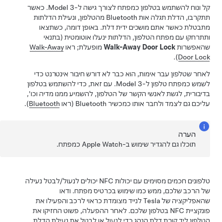
קל ונוח להשתמש בטלפון כמפתח לצורך גישה ל-
Model 3
. כאשר
תתקרבו, הדלת תגלה אות Bluetooth מהטלפון, ונעילת הדלתות
מתבטלת
כאשר אתם מושכים ידית דלת
. באופן דומה, כשתצאו
ותתרחקו עם מפתח הטלפון, הדלתות ינעלו אוטומטית (בתנאי
שהאפשרות
Walk-Away Door Lock
מופעלת; ראו
Walk-Away
).
Door Lock
לאחר שטלפון עבר אימות, הוא כבר לא דורש חיבור אינטרנט כדי
לשמש כמפתח טלפון ל-
Model 3
. עם זאת, כדי להשתמש בטלפון
בדיבורית, לגשת לאנשי הקשר של הטלפון, להשמיע ממנו מדיה וכו',
עליכם גם לצמד ולחבר אותו כמכשיר Bluetooth (ראו
Bluetooth
).
הערה
תוכלו גם להגדיר שימוש ב-Apple Watch כמפתח.
טלפונים חכמים מסוימים עם יכולות NFC יכולים לנעול/לבטל נעילה
של הרכב שלכם, ממש כמו שימוש בכרטיס מפתח. ודאו
שהאפליקציה של Tesla לנייד מצומדת כראוי לרכב והפעילו את
פונקציית NFC בטלפון שלכם. לאחר ההפעלה, פשוט החזיקו את
הטלפון ליד קורת דלת הנהג כדי לנעול או לבטל את נעילת הדלת.