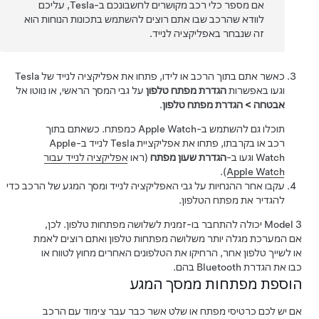
אם מספר כלי רכב מקושרים לחשבונכם ב-Tesla, עליכם
לוודא שהרכב שבו אתם רוצים להשתמש בתכונות הנוחות הוא
זה שנבחר באפליקציה לנייד.
כאשר אתם בתוך הרכב או לידו, פתחו את אפליקציה לנייד של Tesla
וגעו באפשרות
הגדרת מפתח טלפון
על גבי המסך הראשי, או נווטו אל
אבטחה
>
הגדרת מפתח טלפון
.
תוכלו גם להשתמש ב-Apple Watch כמפתח. כשאתם בתוך
רכב או בקרבתו, פתחו את אפליקציית Tesla לנייד ב-Apple
Watch וגעו ב-
הגדרת שעון מפתח
(ראו
אפליקציה לנייד עבור
).
Apple Watch
עקבו אחר ההנחיות על גבי האפליקציה לנייד ומסך המגע של הרכב כדי
להגדיר את מפתח הטלפון.
Model 3
יכולה להתחבר בו-זמנית לשלושה מפתחות טלפון. לכן,
אם המערכת מגלה יותר משלושה מפתחות טלפון ואתם רוצים לאמת
או לשייך טלפון אחר, הרחיקו את הטלפונים האחרים מחוץ לטווח או
כבו את הגדרת Bluetooth בהם.
הוספת מפתחות ממסך המגע
אם יש לכם כרטיסי מפתח או שלט אשר כבר עבר צימוד עם הרכב