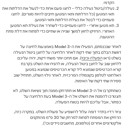
הקדמי.
נעילה/ביטול נעילה כללי - לחצו פעם אחת כדי לנעול את הדלתות ואת
תאי המטען (כל הדלתות ותאי המטען חייבים להיות סגורים). לחצו
פעמיים כדי לבטל את נעילת הדלתות ותאי המטען.
תא מטען אחורי - לחצו פעמיים כדי לשחרר את נעילת תא המטען
האחורי. החזיקו לחוץ למשך שנייה או שתיים כדי לפתוח את דלת פתח
ההטענה.
לאחר שנכנסתם, הפעילו את ה-
Model 3
באמצעות לחיצה על
דוושת הבלם בתוך שתי דקות לאחר הלחיצה על לחצן ביטול הנעילה
בשלט (ראו
הפעלה וכיבוי
). אם תחכו יותר משתי דקות, יהיה עליכם
ללחוץ שוב על לחצן ביטול הנעילה, או להניח את השלט בקרבת
קורא הכרטיסים שנמצא
ליד קורא הכרטיסים שנמצא במטען
האלחוטי לטלפון בקונסולה המרכזית
. לאחר גילוי השלט, תתחיל שוב
ספירת שתי דקות של האימות.
כשתתקרבו אל ה-
Model 3
או תתרחקו ממנה תוך נשיאת השלט, לא
תצטרכו להפנות את השלט אל ה-
Model 3
בעת הלחיצה על
כפתור, אבל עליכם להיות בטווח הפעולה.
ציוד רדיו בתדר דומה עלול להשפיע על פעולת השלט. במקרה כזה,
הרחיקו את המפתח לפחות למרחק של
מהתקנים
אלקטרוניים אחרים (טלפונים, מחשבים ניידים וכו').