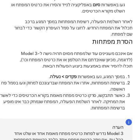
געו באפשרות
סיום
באפליקציה לנייד והסירו את כרטיס המפתח או
השלט מקורא הכרטיסים.
לאחר השלמת הפעולה, רשימת המפתחות במסך המגע ברכב
תכלול את המפתח החדש. לחצו על סמל העיפרון הקשור כדי לבחור
שם למפתח.
הסרת מפתחות
אם אינכם מעוניינים עוד שלמפתח מסוים תהיה גישה ל-
Model 3
(לדוגמה, מכיוון שאיבדתם את הטלפון או את כרטיס המפתח וכו'),
תוכלו להסיר אותו באמצעות ביצוע הפעולות הבאות.
במסך המגע, געו באפשרות
פקדים
>
נעילה
.
ברשימת המפתחות, אתרו את המפתח שברצונכם למחוק וגעו בסמל פח
האשפה.
כאשר תתבקשו, סרקו כרטיס מפתח מאומת בקורא הכרטיסים כדי לאשר
את המחיקה. לאחר השלמת הפעולה, המפתח שנמחק כבר אינו מופיע
ברשימת המפתחות.
הערה
Model 3
נדרש לפחות כרטיס מפתח מאומת אחד או שלט אחד
בכל עת. אם נותר כרטיס מפתח אחד בלבד ברשימת המפתחות,