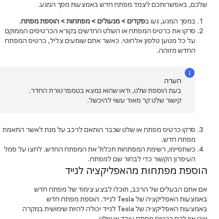
שלכם, באפשרותכם לצמד מפתח חדש באמצעות מסך המגע.
במסך המגע, געו ב
פקדים
>
מנעולים
>
מפתחות
>
הוספת מפתח
.
סרקו את כרטיס המפתח או השלט החדשים בקורא הכרטיסים הממוקם
על כל מטען טלפון אלחוטי. כאשר אתם שומעים צליל, כרטיס המפתח
החדש מזוהה.
הערה
בעת הוספת שלט, ודאו שהוא נמצא בטמפרטורת החדר.
קישור שלט קר מאוד עשוי להיכשל.
סרקו כרטיס מפתח או שלט שכבר הותאם לרכב על מנת לאשר התאמת
מפתח חדש.
כשתסיימו, רשימת המפתחות תכלול את המפתח החדש. לחצו על סמל
העיפרון הקשור כדי לבחור שם למפתח.
הוספת מפתחות מהאפליקציה לנייד
אם אתם הבעלים של הרכב, תוכלו לבצע צימוד של מפתח חדש
באמצעות האפליקציה של Tesla לנייד. הוספת מפתח חדש
באמצעות האפליקציה של Tesla לנייד יכולה להיות שימושית במקרה
שבו אין לכם כרטיס מפתח עובד או שלט.