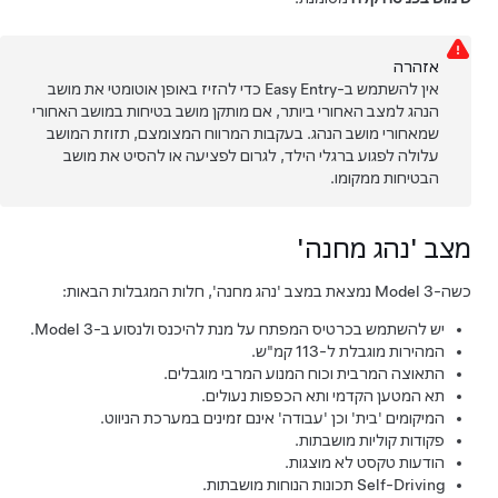
אזהרה
אין להשתמש ב-Easy Entry כדי להזיז באופן אוטומטי את מושב
הנהג למצב האחורי ביותר, אם מותקן מושב בטיחות במושב האחורי
שמאחורי מושב הנהג. בעקבות המרווח המצומצם, תזוזת המושב
עלולה לפגוע ברגלי הילד, לגרום לפציעה או להסיט את מושב
הבטיחות ממקומו.
מצב 'נהג מחנה'
כשה-
Model 3
נמצאת במצב 'נהג מחנה', חלות המגבלות הבאות:
יש להשתמש בכרטיס המפתח על מנת להיכנס ולנסוע ב-
Model 3
.
המהירות מוגבלת ל-
.
התאוצה המרבית וכוח המנוע המרבי מוגבלים.
תא המטען הקדמי ותא הכפפות נעולים.
המיקומים 'בית' וכן 'עבודה' אינם זמינים במערכת הניווט.
פקודות קוליות מושבתות.
הודעות טקסט לא מוצגות.
Self-Driving
תכונות הנוחות מושבתות.