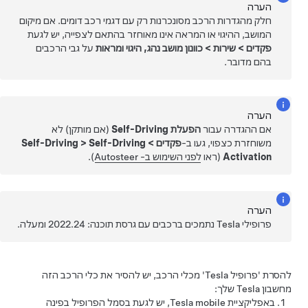
הערה
חלק מהגדרות הרכב מסונכרנות רק עם דגמי רכב דומים. אם מיקום
המושב, ההיגוי או המראה אינו מאוחזר בהתאם לצפייה, יש לגעת
פקדים
>
שירות
>
כוונון מושב נהג, היגוי ומראות
על גבי הרכבים
בהם מדובר.
הערה
אם ההגדרה עבור
הפעלת Self-Driving
(אם מותקן) לא
משוחזרת כצפוי, געו ב-
פקדים
>
Self-Driving
>
Self-Driving
Activation
(ראו
לפני השימוש ב- Autosteer
).
הערה
פרופילי Tesla נתמכים ברכבים עם גרסת תוכנה: 2022.24 ומעלה.
להסרת 'פרופיל Tesla' מכלי הרכב, יש להסיר את כלי הרכב הזה
מחשבון Tesla שלך:
באפליקציית Tesla mobile, יש לגעת בסמל הפרופיל בפינה