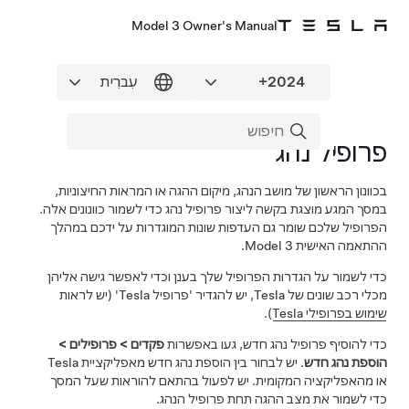
Model 3 Owner's Manual
פרופיל נהג
בכוונון הראשון של מושב הנהג, מיקום ה
הגה
או המראות החיצוניות,
במסך המגע מוצגת בקשה ליצור פרופיל נהג כדי לשמור כוונונים אלה.
הפרופיל שלכם שומר גם העדפות שונות המוגדרות על ידכם במהלך
ההתאמה האישית
Model 3
.
כדי לשמור על הגדרות הפרופיל שלך בענן וכדי לאפשר גישה אליהן
מכלי רכב שונים של Tesla, יש להגדיר 'פרופיל Tesla' (יש לראות
שימוש בפרופילי Tesla
).
כדי להוסיף פרופיל נהג חדש, געו באפשרות
פקדים
>
פרופילים
>
הוספת נהג חדש
. יש לבחור בין הוספת נהג חדש מאפליקציית Tesla
או מהאפליקציה המקומית. יש לפעול בהתאם להוראות שעל המסך
כדי לשמור את מצב ההגה תחת פרופיל הנהג.