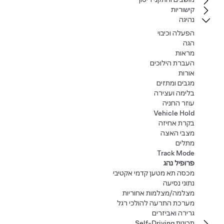
קישוריות
נהיגה
הפעלה וכיבוי
הגה
מראות
העברת הילוכים
אורות
מגבים ומתזים
בלימה ועצירה
עוזר החניה
Vehicle Hold
בקרת אחיזה
מצבי האצה
מתלים
Track Mode
פרופיל נהג
מכסה תא מטען קדמי אקטיבי
נתוני נסיעה
מצלמה/מצלמות אחוריות
מערכת התרעה להולכי רגל
גרירה ואביזרים
תכונות Self-Driving