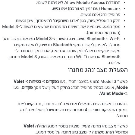
ההגדרה Allow Mobile Access לא ניתנת לשינוי.
HomeLink (אם זמין באזורכם) אינו נגיש.
פרופילי נהג אינם נגישים.
חלק מהאפליקציות, כגון 'ארגז משחקים' ו'תיאטרון', אינן נגישות.
מסך המגע אינו מציג את רשימת המפתחות שרשאים לגשת ל-
Model 3
(ראו
ניהול מפתחות
).
Wi-Fi ו-Bluetooth מושבתים. כאשר ה-
Model 3
נמצאת במצב 'נהג
מחנה', לא ניתן לקשר התקני Bluetooth חדשים, להציג התקנים
מקושרים קיימים או למחוק אותם. עם זאת, אם התקן המחובר ל-
Bluetooth או רשת Wi-Fi מוכרת נמצאים בטווח,
Model 3
מתחבר
אליהם.
הפעלת מצב 'נהג מחנה'
כאשר
Model 3
נמצא במצב 'חניה', געו ב
פקדים
>
בטיחות
>
Valet
Mode
, או געו בסמל פרופיל הנהג בחלק העליון של
מסך
פקדים
, וגעו
ב-
Valet Mode
.
בפעם הראשונה שבה תפעילו את מצב 'נהג מחנה', תתבקשו ליצור
במסך המגע קוד סודי בן 4 ספרות שבו תשתמשו לביטול מצב 'נהג
מחנה'.
כאשר מצב נהג מחנה פעיל, מוצגת ב
מסך המגע
המילה
Valet
ופרופיל הנהג משתנה ל-
מצב נהג מחנה
על מסך המגע.