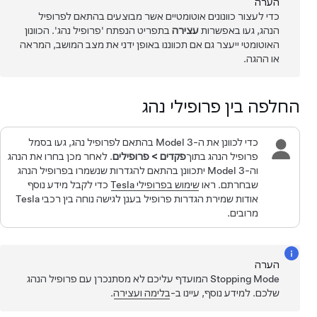
הערה
כדי לעצור כוונונים אוטומטיים אשר מבוצעים בהתאם לפרופיל
הנהג, געו באפשרות
עצירה
בתפריט הנפתח 'פרופיל נהג'. הכוונון
האוטומטי ייעצר גם אם תכווננו באופן ידני את מצב המושב, המראה
או ה
הגה
.
החלפה בין פרופילי נהג
כדי לכוונן את ה-
Model 3
בהתאם לפרופיל נהג, געו בסמל
פרופיל הנהג
בתוך
פקדים
>
פרופילים
. לאחר מכן בחרו את הנהג
וה-
Model 3
יתכוונן בהתאם להגדרות שנשמרו בפרופיל הנהג
שבחרתם.
ראו
שימוש בפרופילי Tesla
כדי לקבל מידע נוסף
אודות שמירת הגדרות פרופיל בענן לגישה נוחה בין רכבי Tesla
מרובים.
הערה
Stopping Mode המועדף עליכם לא מסתנכרן עם פרופיל הנהג
שלכם. למידע נוסף, עיינו ב-
בלימה ועצירה
.