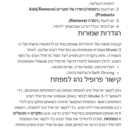
הימנית העליונה.
יש לגעת ב
הוספה/הסרה של מוצרים (Add/Remove
.
Products)
יש לגעת ב
הסרה (Remove)
.
יש לבחור בכלי הרכב שבכוונתך להסיר.
הגדרות שמורות
קבוצת משנה של ההגדרות שאתם בוחרים להתאמה אישית של ה-
Model 3
נשמרת אוטומטית גם בפרופיל הנהג שלכם. לאחר
השמירה, סימן ביקורת ירוק מופיע לצד סמל פרופיל הנהג על מסך
המגע. להלן דוגמאות להגדרות של פרופיל נהג שנשמרו אוטומטית:
הגדרות ניווט, טמפרטורה, אורות ותצוגה.
Self-Driving
והעדפות נהיגה.
קישור פרופיל נהג למפתח
ניתן לקשר פרופיל נהג למפתח מסוים (או למפתחות מסוימים), כדי
לאפשר ל-
Model 3
לבחור באופן אוטומטי את פרופיל הנהג
המתאים כאשר המפתח המקושר מזוהה כשאתם מתקרבים לכלי
רכב ופותחים את דלת הנהג. כדי לקשר פרופיל נהג למפתח, ראשית
ודאו שאתם משתמשים בפרופיל הנהג הרצוי, וגעו ב
פקדים
>
מנעולים
>
מפתחות
. תוכלו להחליף את סמל הנהג כדי לקשר את המפתח
לפרופיל הנהג הרצוי או למחוק אותו. שם פרופיל הנהג מופיע מתחת