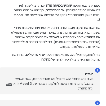
סמנו את תיבת הסימון
שימוש בכניסה קלה
אם תרצו לשמור (או
להשתמש בהגדרה קיימת) של
כניסה קלה
, כך שמושב הנהג וה
הגה
יכווננו באופן אוטומטי כדי להקל על הכניסה או היציאה מה-
Model
.
3
אם תשנו את מיקום מושב הנהג, ה
הגה
, או המראות החיצוניות אחרי
ששמרתם או בחרתם פרופיל נהג, במסך המגע תוצג הודעה ששואלת
אם
לשמור
את המצב החדש או
לשחזר
את המצב הקודם שנשמר
(הגדרות אחרות נשמרות אוטומטית). כדי לשנות הגדרה מבלי לשמור
או לשחזר, התעלמו מהבקשה.
כדי למחוק פרופיל נהג, געו באפשרות
פקדים
>
פרופילים
, ובחרו את
פרופיל הנהג שתרצו להסיר ולחצו על
מחיקה
.
הערה
מצב 'נהג מחנה' הוא פרופיל נהג מוגדר מראש, אשר משמש
בהגבלת המהירות והגישה לחלק מהתכונות של
Model 3
(ראו
מצב
'נהג מחנה'
).