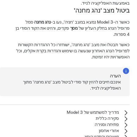
באמצעות האפליקציה לנייד.
ביטול מצב 'נהג מחנה'
כאשר ה-
Model 3
נמצא במצב 'חניה', געו ב-
נהג מחנה
סמל
פרופיל הנהג בחלק העליון של
מסך
פקדים
, והזינו את הקוד הסודי בן
4 ספרות.
כאשר תבטלו את מצב 'נהג מחנה', ישוחזרו כל ההגדרות הקשורות
לפרופיל הנהג האחרון שנעשה בו שימוש והגדרות בקרת אקלים, וכל
האפשרויות יהיו זמינות.
הערה
אינכם חייבים להזין קוד סודי לביטול מצב 'נהג מחנה' מתוך
האפליקציה לנייד.
מדריך למשתמש של‏ Model 3‏
סקירה כללית
פתיחה וסגירה
אזורי אחסון
מושבים והתקני ריסון