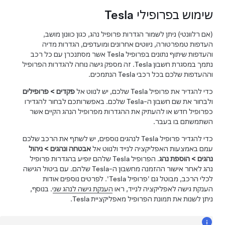
שימוש בפרופילי Tesla
(אם רלוונטי) ניתן לשמור הגדרות פרופיל נהג, כגון כוונון מושב,
העדפות טמפרטורה, ניווטים אחרונים ומועדפים,
הגדרות מדיה
והעדפות שיתוף נתונים בפרופיל Tesla אשר מסתנכרן עם כל רכב
נתמך במסגרת חשבון Tesla. זה מספק גישה נוחה להגדרות הפרופיל
וההעדפות שלכם בכל רכבי Tesla הנתמכים.
כדי להגדיר את פרופיל Tesla שלכם, יש לנווט אל
פקדים
>
פרופילים
ולבחור את שם חשבון ה-Tesla שלכם. באפשרותכם לבחור להגדירו
כפרופיל חדש או להעתיק את ההגדרות מפרופיל הנהג הקיים אשר
השתמשתם בו בעבר.
כדי להגדיר פרופיל Tesla לנהגים נוספים, יש לשתף את הרכב שלכם
עמם באמצעות האפליקציה לנייד ולנווט אל
אבטחה ונהגים
>
ניהול
נהגים
>
הוספת נהג
. הפרופיל Tesla שלהם יופיע בהגדרות פרופיל
נהג לאחר אישור ההזמנה מחשבון ה-Tesla שלהם. עם ביטול הגישה
לכלי הרכב, מבוטל גם 'פרופיל Tesla'. לפרטים נוספים אודות
הענקת גישה לאפליקציה לנייד, ראו
הענקת גישה לנהג שני
. בנוסף,
ניתן לשנות את תמונת הפרופיל מאפליקציית Tesla.