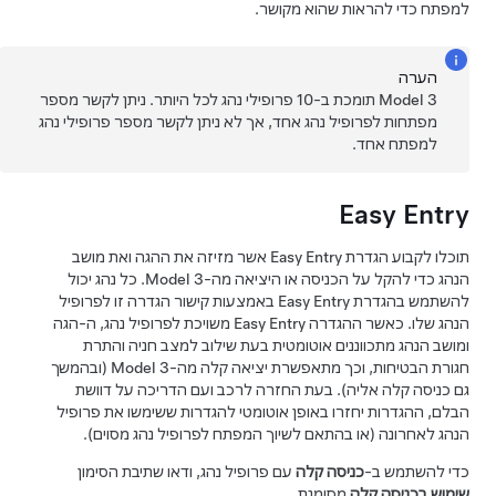
למפתח כדי להראות שהוא מקושר.
הערה
Model 3
תומכת ב-10 פרופילי נהג לכל היותר. ניתן לקשר מספר
מפתחות לפרופיל נהג אחד, אך לא ניתן לקשר מספר פרופילי נהג
למפתח אחד.
Easy Entry
תוכלו לקבוע הגדרת Easy Entry אשר מזיזה את ה
הגה
ואת מושב
הנהג כדי להקל על הכניסה או היציאה מה-
Model 3
. כל נהג יכול
להשתמש בהגדרת Easy Entry באמצעות קישור הגדרה זו לפרופיל
הנהג שלו. כאשר ההגדרה Easy Entry משויכת לפרופיל נהג, ה-
הגה
ומושב הנהג מתכווננים אוטומטית בעת שילוב למצב חניה והתרת
חגורת הבטיחות, וכך מתאפשרת יציאה קלה מה-
Model 3
(ובהמשך
גם כניסה קלה אליה). בעת החזרה לרכב ועם הדריכה על דוושת
הבלם, ההגדרות יחזרו באופן אוטומטי להגדרות ששימשו את פרופיל
הנהג לאחרונה (או בהתאם לשיוך המפתח לפרופיל נהג מסוים).
כדי להשתמש ב-
כניסה קלה
עם פרופיל נהג, ודאו שתיבת הסימון
שימוש בכניסה קלה
מסומנת.