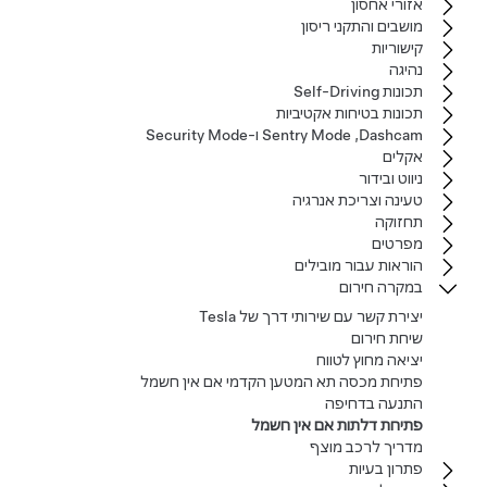
אזורי אחסון
מושבים והתקני ריסון
קישוריות
נהיגה
תכונות Self-Driving
תכונות בטיחות אקטיביות
Dashcam‏, Sentry Mode ו-Security Mode
אקלים
ניווט ובידור
טעינה וצריכת אנרגיה
תחזוקה
מפרטים
הוראות עבור מובילים
במקרה חירום
יצירת קשר עם שירותי דרך של Tesla
שיחת חירום
יציאה מחוץ לטווח
פתיחת מכסה תא המטען הקדמי אם אין חשמל
התנעה בדחיפה
פתיחת דלתות אם אין חשמל
מדריך לרכב מוצף
פתרון בעיות