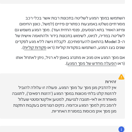
השתמשו במסך המגע לשליטה בתכונות רבות אשר בכלי רכב
מסורתיים נשלטו באמצעות כפתורים פיזיים (למשל, כוונון החימום
ומיזוג האוויר בתא הנוסעים, פנסי החזית ועוד). מסך המגע משמש גם
לשליטה במדיה, לניווט, לשימוש בתכונות בידור ולהתאמה אישית של
ה-
Model 3
בהתאם להעדפותיכם. לקבלת גישה ללא מגע לפקדים
שונים בצג המגע, השתמשו בפקודות קוליות (ראו
פקודות קוליות
).
אם מסך המגע אינו מגיב או מתנהג באופן לא רגיל, ניתן לאתחל אותו
(ראו
הפעלה מחדש של מסך המגע
).
זהירות
אין להדביק מגן מסך על מסך המגע. פעולה זו עלולה להוביל
להזנות קלט בלתי מכוונות במסך המגע ('הזנות רפאים'), לתגובה
מאוחרת או לאי-תגובה לנגיעות, למטען אלקטרוסטטי שעלול
להסב נזק למסך המגע וכדומה. נזקים הנגרמים בעקבות התקנת
מגן מסך אינן מכוסות במסגרת האחריות.