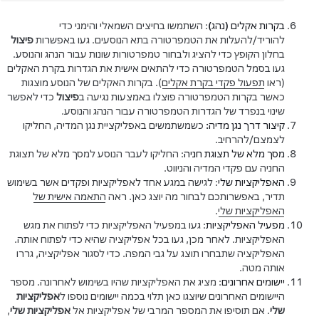
בקרות אקלים (נהג)
: השתמשו בחיצים השמאלי והימני כדי
להוריד/להעלות את הטמפרטורה בתא הנוסעים. געו באפשרות
פיצול
בחלון הקופץ כדי להציג ולבחור טמפרטורות שונות עבור הנהג והנוסע.
געו בסמל הטמפרטורה כדי להתאים אישית את הגדרות בקרת האקלים
(ראו
תפעול פקדי בקרת אקלים
).
בקרות האקלים של הנוסע מוצגות
כאשר בקרות הטמפרטורה פוצלו באמצעות נגיעה ב
פיצול
כדי לאפשר
שינוי בנפרד של הגדרות הטמפרטורה עבור הנהג והנוסע.
קיצור דרך נגן מדיה:
כשמשתמשים באפליקציית נגן המדיה, החליקו
לצמצם/להרחיב.
מסך מלא של תצוגת חניה
: החליקו לעבר הנוסע למסך מלא של תצוגת
החניה עם פקדי המדיה והניווט.
האפליקציות שלי
: לגישה במגע אחד לאפליקציות ופקדים אשר בשימוש
תדיר, באפשרותכם לבחור מה יוצג כאן. ראה
התאמה אישית של
האפליקציות שלי
.
מפעיל האפליקציות
: געו במפעיל האפליקציות כדי לפתוח את מגש
האפליקציות. לאחר מכן, געו בכל אפליקציה שהיא כדי לפתוח אותה.
האפליקציה שתבחרו תוצג על גבי המפה. כדי לסגור אפליקציה, גררו
אותה מטה.
יישומים אחרונים
: מציג את האפליקציות שהיו בשימוש לאחרונה. מספר
היישומים האחרונים שיוצגו כאן תלוי בכמה יישומים נוספו ל
אפליקציות
שלי
. אם תוסיפו את המספר המרבי של אפליקציות אל
אפליקציות שלי
,