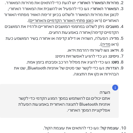
מהירות המאוורר האחורי
: יש לגעת כדי להתאים את מהירות המאוורר.
המאוורר האחורי
: געו כדי להפעיל או להשבית את המאוורר האחורי,
לכוונן את מהירות המאוורר ולשלוט בכיוון זרימת האוויר מפתחי האוורור
האחוריים (ראו
כוונון פתחי האוורור הקדמיים והאחוריים
).
מושבים
: ניתן לשלוט במחממי המושבים האחוריים ולהזיז את המושבים
הקדמיים קדימה/אחורה באמצעות החצים.
מדיה
: הפעלה, השהיה או דילוג קדימה או אחורה בשיר המושמע כעת
(ראו
מדיה
).
וידאו
: גשו לשירותי הזרמת וידאו.
גיימינג
: גע כדי להגיע לאפשרויות גיימינג
ניווט
: געו כדי להציג את מסלול הרכב וסביבתו בזמן אמת.
הגדרות
: געו כדי לקשר שני סטים של אוזניות Bluetooth, שנו את
הבהירות או נקו את התצוגה.
הערה
אתם יכולים גם להשתמש במסך המגע הקדמי כדי לקשר
אוזניות Bluetooth לתצוגה האחורית באמצעות הפעלת
אפליקציית המסך האחורי.
עוצמת קול
: געו כדי להתאים את עוצמת הקול.