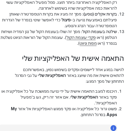
רק האפליקציה האחרונה ביותר תוצג. סמל מפעיל האפליקציות עשוי
להראות כמה אפליקציות שהיו בשימוש לאחרונה.
בקרות אקלים (נוסע)
: מסך זה מציג את בקרות הטמפרטורה שאותן
פיצלתם באמצעות נגיעה ב-
פיצול
כדי לאפשר שינוי בנפרד של הגדרות
הטמפרטורה עבור הנהג והנוסע.
שילטה בעוצמת הקול
: מסך זה שולו בעוצמת הקול של נגן המדיה ושיחות
הטלפון (ראו
פקדי עוצמת הקול
). עוצמת הקול של הוראות הניווט נשלטת
בנפרד (ראו
מפות וניווט
).
התאמה אישית של האפליקציות שלי
לגישה במגע אחד ליישומים ופקדים בשימוש נפוץ, באפשרותכם
להתאים אישית את מה שיוצג באזור
האפליקציות שלי
על גבי הסרגל
התחתון של מסך המגע:
היכנסו למצב התאמה אישית על ידי נגיעה ממושכת על כל אפליקציה או
פקד באזור
האפליקציות שלי
. אם אזור זה ריק, געו ב'מפעיל
האפליקציות'.
פשוט גרור כל אפליקציה או פקד ממגש האפליקציות אל אזור
My
Apps
בסרגל התחתון.