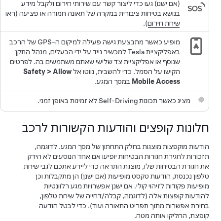
(אם ישנו) געו כדי ליצור קשר עם שירותי חירום ולקבל מידע
בנושא בטיחות ציבורית במקרה של תאונה חמורה או פציעה (ראו
שיחת חירום
).
מופיע כאשר מתבצעת גישה פעילה למיקום ה-GPS של הרכב
באפליקציית Tesla למכשיר נייד על ידי הבעלים, מנהל התקן
שנוסף או אפליקציית צד שלישי שאתם משתמשים בה. לפרטים
הקישו על הסמל. כדי להשבית, נווטו אל
Allow
>
Safety
Mobile Access
במסך המגע.
מציג כאשר תכונות
Self-Driving
לא זמינות באופן זמני.
חלונות קופצים והודעות הקשורות לרכב
הודעות מוקפצות מוצגות בחלק התחתון של מסך המגע. לדוגמה,
תזכורות לחגירת חגורות הבטיחות יופיעו אם אחד הנוסעים לא הידק
את חגורת הבטיחות שלו, מוצגת התראה כדי ליידע אתכם לגבי שיחת
טלפון נכנסת, הודעות טקסט מופיעות (אם ישנן) הן מתקבלות וכן
מופיעות פקודות לזיהוי קולי. אם ישנן אפשרויות מגע רלוונטיות
להודעות קופצות אלה (לדוגמה, קבלה/דחייה של שיחת טלפון,
בחירת אפשרות מתוך תפריט התאורה ועוד). כדי לבטל הודעה
קופצת, החליקו אותה מטה.