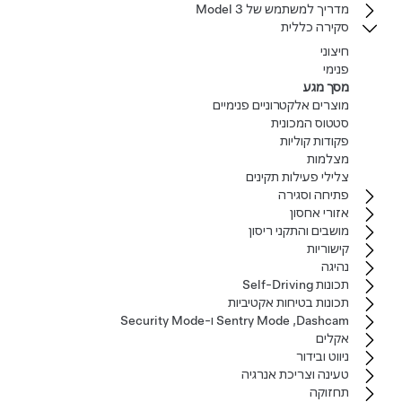
מדריך למשתמש של‏ Model 3‏
סקירה כללית
חיצוני
פנימי
מסך מגע
מוצרים אלקטרוניים פנימיים
סטטוס המכונית
פקודות קוליות
מצלמות
צלילי פעילות תקינים
פתיחה וסגירה
אזורי אחסון
מושבים והתקני ריסון
קישוריות
נהיגה
תכונות Self-Driving
תכונות בטיחות אקטיביות
Dashcam‏, Sentry Mode ו-Security Mode
אקלים
ניווט ובידור
טעינה וצריכת אנרגיה
תחזוקה