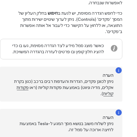
לאפשרות שנבחרה.
כדי לחפש הגדרה מסוימת, יש לגעת ב
חיפוש
בחלק העליון של
המסך 'פקדים' (Controls). ניתן לערוך שינויים ישירות מתוך
התוצאה, או ללחוץ על הקישור כדי לעבור אל אותה אפשרות
ב'פקדים'.
כאשר מוצג סמל מידע לצד הגדרה מסוימת, געו בו כדי
להציג חלון קופץ ובו פרטים לעזרה בהגדרה המשויכת.
הערה
ניתן לכוונן פקדים, הגדרות והעדפות רבים ברכב (כגון בקרת
אקלים, מדיה וניווט) באמצעות פקודות קוליות (ראו
פקודות
קוליות
).
הערה
ניתן לשלוח משוב בנושא מסך המגע ל-Tesla באמצעות
לחיצה ארוכה על סמל זה.