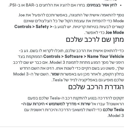
לחץ אוויר בצמיגים
: בחרו אם להציג את הלחצים ב-BAR או ב-PSI.
נוסף להתאמה אישית של התצוגה, באפשרותכם להפעיל את Joe
Mode כדי להפחית את עוצמת הקול של כל הצלצולים שאינם
קשורים לבעיות בטיחות קריטיות. יש לנגוע ב-
>
Safety
>
Controls
Joe Mode
כדי לאפשר.
מתן שם לרכב שלכם
כדי להתאים אישית את הרכב שלכם, תוכלו לקרוא לו בשם. גע ב-
Name Your Vehicle
>
Software
>
Controls
הממוקמת בצד
הימני של מסך המגע מתחת לתמונת
Model 3
. אם כבר יש שם לרכב
שלך, פשוט גע בשם הקיים כדי לשנות אותו. הזינו את השם החדש
בחלון הקופץ, ולאחר מכן געו באפשרות
שמור
. השם של ה-
Model 3
שלכם מופיע גם באפליקציה לנייד של Tesla.
הגדרת הרכב שלכם
זקוקים להדרכה בנגוע להתקנת רכב ה-Tesla שלכם בפעם
הראשונה? עברו אל
שירות
>
מדריך למשתמש
>
היכרות עם ה-
Tesla שלכם
כדי לגשת למשאבי הדרכה והיכרות ראשונית עם
.
Model 3