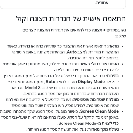
אחורית
.
התאמה אישית של הגדרות תצוגה וקול
געו ב
פקדים
>
תצוגה
כדי להתאים את הגדרות התצוגה לצרכים
שלכם:
מראה
: התאימו אישית את התצוגה כך שתהיה
כהה
או
בהירה
. כאשר
האפשרות מוגדרת למצב
Auto
, הבהירות משתנה באופן אוטומטי
בהתאם לתנאי תאורת הסביבה.
הפחת אור כחול
: כאשר תכונה זו מופעלת, הצג מתכוונן באופן אוטומטי
להצגת צבעים בגוונים חמים יותר בלילה.
בהירות
: גררו את המחוון כדי לשלוט על הבהירות של מסך המגע באופן
ידני. אם
Display Mode
מוגדר למצב
Auto
, מסך המגע יותאם לפי
תנאי תאורת הסביבה והעדפות הבהירות שלכם.
Model 3
זוכר את
העדפת הבהירות שבחרתם ומכוונן את מסך המגע בהתאם.
מצלמת שטח מת אוטומטית
: געו כדי להפעיל או להשבית את
מצלמת
שטח מת אוטומטית
. למידע נוסף, ראו
מצלמת שטח מת אוטומטית
.
Screen Clean Mode
: כאשר מופעל, מסך המגע שלך מתכהה ומשבית
באופן זמני כדי להקל על הניקוי. פעלו בהתאם להוראות שעל-גבי המסך
כדי לצאת מ-Screen Clean Mode.
נעילת מסך מאחור
: נעלו את הגישה למסך המגע האחורי.