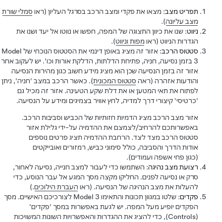
תפריט מצב
: מצאו את פקדי ומצב הרכב בסרגל העליון (ראו
סמלי שורת
מצב עליונה
).
ניווט
: שנו את כיוון התצוגה של המפה, חפשו או נווטו אל יעד ושנו את
הגדרות הניווט (ראו
מפות וניווט
).
סטטוס הרכב
: אזור זה מציג באופן דינמי את הסטטוס הנוכחי של
Model
3
בזמן נסיעה, חניה, פתיחת הדלתות, הדלקת אורות וכו'. יש לעקוב אחר
אזור זה בזמן הנסיעה שכן הוא מציג מידע חשוב כגון מהירות הנסיעה
והודעות אזהרה (ראה
סטטוס המכונית
). כאשר הרכב במצב 'חניה', ניתן
לפתוח את תאי המטען או את דלת שקע הטעינה. אזור זה מכיל גם
'כרטיסי' קיצורי דרך למדיה, לחץ אוויר בצמיגים ומידע על הנסיעה.
אזור מצב הרכב מציג הדמיות חזותיות של הכביש וסביבות הרכב.
באפשרותכם להרחיב/לצמצם את ההדמיה על-ידי גלילת אזור
סטטוס הרכב מצד לצד. הרחבת ההדמיה תציג פרטים נוספים
אודות הדרך והסביבה, כולל סימוני כביש, רמזורים ואובייקטים
(כגון פחי אשפה ועמודים).
רצועת מצב נהיגה
: השתמשו כדי לעבור למצב חנייה, נסיעה לאחור,
סרק או נסיעה לפנים. החליקו מקצה מסך המגע אל עבר הנוסע, כדי
להעלות את מצב הנהיגה של הנסיעה. (ראו
העברת הילוכים
.)
פקדים
: שלטו במגוון תכונות והתאימו
Model 3
לצורכיכם האישיים. מסך
הפקדים יופיע מעל המפה. יש לגעת באפשרות במסך 'פקדים'
(Controls), כדי להציג את ההגדרות והאפשרויות השונות המשויכות