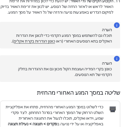
הקיבוע הקיים של גלי האוויר
: יש לגעת כדי לכוון במהירות את זרימת
האוויר לראש או לאזור החזה של הנוסע. יש לכוון את זרימת האוויר בדיוק
למיקום הנדרש באמצעות נגיעה והזזה של גל האוויר על מסך המגע.
הערה
תוכלו גם להשתמש במסך המגע הקדמי כדי לכוונן את הגדרות
האקלים בתא הנוסעים האחורי (ראו
כוונון הגדרות בקרת אקלים
).
הערה
כוונון בקרי המדיה ועוצמת הקול מכוון גם את ההגדרות בחלק
הקדמי של תא הנוסעים.
שליטה במסך המגע האחורי מהחזית
כדי לשלוט במסך המגע האחורי מהחזית, פתחו את אפליקציית
השלט הרחוק של המסך האחורי בסרגל התחתון. לצד פקדי
שמע, וידאו ואקלים, תוכלו לנעול את התצוגה האחורית
באפליקציה או על ידי נגיעה ב
פקדים
>
תצוגה
>
נעילת תצוגה