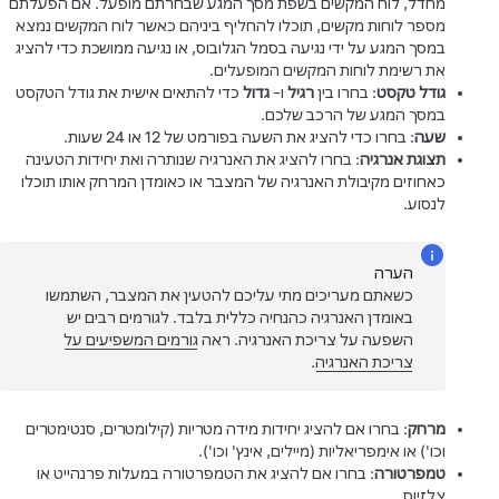
מחדל, לוח המקשים בשפת מסך המגע שבחרתם מופעל. אם הפעלתם
מספר לוחות מקשים, תוכלו להחליף ביניהם כאשר לוח המקשים נמצא
במסך המגע על ידי נגיעה בסמל הגלובוס, או נגיעה ממושכת כדי להציג
את רשימת לוחות המקשים המופעלים.
גודל טקסט
: בחרו בין
רגיל
ו-
גדול
כדי להתאים אישית את גודל הטקסט
במסך המגע של הרכב שלכם.
שעה
: בחרו כדי להציג את השעה בפורמט של 12 או 24 שעות.
תצוגת אנרגיה
: בחרו להציג את האנרגיה שנותרה ואת יחידות הטעינה
כאחוזים מקיבולת האנרגיה של המצבר או כאומדן המרחק אותו תוכלו
לנסוע.
הערה
כשאתם מעריכים מתי עליכם להטעין את המצבר, השתמשו
באומדן האנרגיה כהנחיה כללית בלבד. לגורמים רבים יש
השפעה על צריכת האנרגיה. ראה
גורמים המשפיעים על
צריכת האנרגיה
.
מרחק
: בחרו אם להציג יחידות מידה מטריות (קילומטרים, סנטימטרים
וכו') או אימפריאליות (מיילים, אינץ' וכו').
טמפרטורה
: בחרו אם להציג את הטמפרטורה במעלות פרנהייט או
צלזיוס.