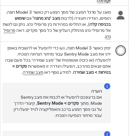
.
Garage
מוצג על סרגל המצב של מסך המגע רק כאשר
Model 3
חונה.
הוסיפו, הגדירו תצורה (לרבות
מצב 'נהג מחנה'
וגם
שימוש
בכניסה קלה
), או החליפו במהירות בין פרופילי נהג. ניתן גם לגשת
אל פרופילי נהג מהחלק העליון של כל מסך פקדים. ראה
פרופיל
נהג
.
זמין כאשר
Model 3
חונה, געו כדי להפעיל או להשבית באופן
ידני את מצב Sentry Mode עבור מחזור הנהיגה הנוכחי.
להפעלה (או כיבוי) אוטומטית של 'מצב שמירה' בכל פעם שבה
אתם יוצאים מהרכב, הפעילו הגדרה זו מאפשרות
פקדים
>
בטיחות
>
מצב שמירה
. למידע נוסף ראו
מצב שמירה
.
הערה
אם ברצונכם להפעיל או לכבות את מצב Sentry
Mode: מתוך
פקדים
>
Sentry Mode
, קיצורי הדרך
על גבי מסך המגע ברכב והאפליקציה לנייד יפעלו רק
עבור מחזור הנסיעה הנוכחי.