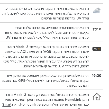
מציג את תנאי מזג האוויר המקומי או ביעד. געו כדי להציג מידע
מפורט יותר על מזג האוויר ואיכות האוויר, כולל סיכוי לגשם, לחות
ומדד UV. נדרשת קישוריות פרימיום.
מציג את הטמפרטורה הנוכחית. אם הרכב שלכם מצויד
בקישוריות פרימיום, תוכלו לגעת גם כדי להציג מידע מפורט יותר
על מזג האוויר ואיכות האוויר, כולל סיכוי לגשם, לחות ומדד UV.
מוצג על שורת המצב במסך המגע רק כאשר
Model 3
מזהה
שמדד איכות האוויר המקומי (AQI) גרוע מאוד. AQI גרוע ייחשב
למספרים בצבעי צהוב, כתום, אדום, סגול או אדום כהה. געו כדי
להציג מידע מפורט יותר על מזג האוויר ואיכות האוויר, כולל סיכוי
לגשם, לחות ומדד UV. נדרשת קישוריות פרימיום.
16:20
הרכב שלכם יעדכן את השעה באופן אוטומטי. אם השעון אינו
נכון, ודאו שלרכב שלכם יש חיבור לאינטרנט ול-GPS עם התוכנה
העדכנית ביותר.
מוצג בתפריט המצב של מסך המגע רק כאשר
Model 3
מזהה
התקן HomeLink מתוכנת הנמצא בטווח, ומסך המגע אינו מציג
כבר את המסך או את החלון הקופץ של HomeLink. ראה
Smart