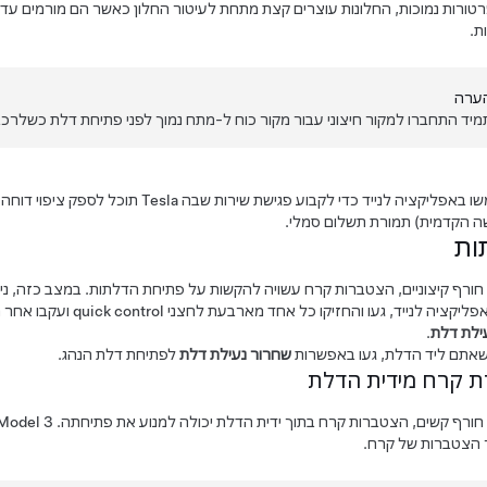
ורות נמוכות, החלונות עוצרים קצת מתחת לעיטור החלון כאשר הם מורמים עד ה
ת.
ערה
מיד התחברו למקור חיצוני עבור מקור כוח ל-
מתח נמוך
לפני פתיחת דלת כשלרכב 
השתמשו באפליקציה לנייד כדי לקבוע פגיש
 הקדמית) תמורת תשלום סמלי.
ות
חורף קיצוניים, הצטברות קרח עשויה להקשות על פתיחת הדלתות. במצב כזה, נ
יקציה לנייד, געו והחזיקו כל אחד מארבעת לחצני quick control ועקבו אחר ההוראות להתאמה אישית של פקדים מהירים עם
ילת דלת
.
אתם ליד הדלת, געו באפשרות
שחרור נעילת דלת
לפתיחת דלת הנהג.
 קרח מידית הדלת
חורף קשים, הצטברות קרח בתוך ידית הדלת יכולה למנוע את פתיחתה.
Model 3
 הצטברות של קרח.