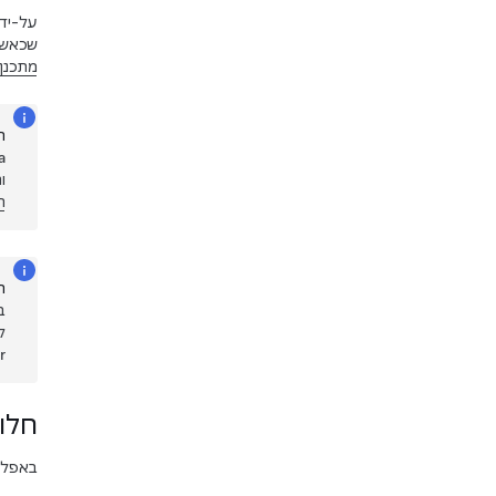
על-ידי
שכאשר 
מתכנן
ה
ות
ה
ה
ב
ל
rger
חלונ
באפליק