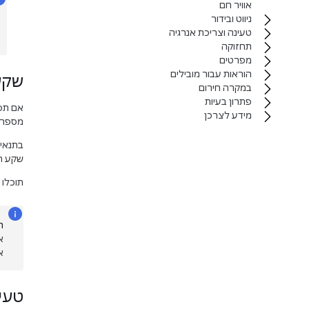
אוויר חם
ניווט ובידור
טעינה וצריכת אנרגיה
תחזוקה
מפרטים
הוראות עבור מובילים
שקע
במקרה חירום
פתרון בעיות
אם תפס
מידע לצרכן
מספר ד
בתנאי 
שקע הט
תוכלו 
ה
א
א
טעי