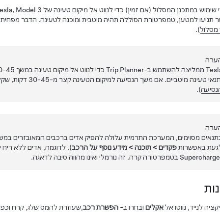
 שימוש במתכנן המסלול
(אם זמין)
כדי לנווט אל מיקום טעינה של Tesla,
Model 3
תגיעו למטען, טמפרטורת הסוללה תהיה מיטבית ומוכנה לטעינה. הדבר מפחית א
 מסלול
).
ערה
נאי טעינה מיטביים. אם משך הנסיעה למיקום הטעינה קצר מ-30-45 דקות, שקלו להכין לחמם מראש את הסוללה לפני הנסיעה (ראו
נסיעה
).
ערה
תנאים מסוימים, המערכת התרמית עלולה להפיק אדים ברכבים המאובזרים במשא
געת באפשרות
פקדים
>
תוכנה
>
מידע נוסף על הרכב
). לדוגמה, אדים ללא ריח
Supercha בטמפרטורה קרה. זה נורמלי ואינו מהווה סיבה לדאגה.
ות
ציה לנייד, נווטו אל
אקלים
ובחרו ב-
הפשרת רכב
,שעוזרת להמס שלג, קרח וכפו