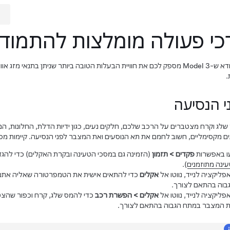
כי פעולה מומלצות להתמודדו
ודא ש-
Model 3
מספק לכם את חוויית הבעלות הטובה ביותר שניתן בתנאי מזג או
.
י הנסיעה
לג וקרח מצטברים על הרכב שלכם, חלקים נעים, כגון
ידיות הדלת
, החלונות, ה
ים מקסימליים, חשוב לחמם את תא הנוסעים ואת המצבר לפני הנסיעה. קיימות מ
ו באפשרות
פקדים
>
תזמון
(הזמינה גם במסכי הטעינה ובקרת האקלים) כדי להגדי
עינה מתוזמנים
).
פליקציה לנייד, נווטו אל
אקלים
כדי להתאים אישית את הטמפרטורה שאליה אתם 
בוה בהתאם לצורך.
פליקציה לנייד, נווטו אל
אקלים
>
הפשרת רכב
כדי להמס שלג, קרח וכפור שהצ
 המצבר במתח הגבוה בהתאם לצורך.