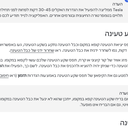
הערה
Tesla ממליצה להפעיל את הגדרות האקלים 30-45 דקות לפחות לפני תחילת הנסיעה (ראו
תלויים בטמפרטורה החיצונית ובגורמים אחרים. האפליקציה לנייד תודיע לכם
 טעינה
 יציאת הטעינה קופא במקום וכבל הטעינה נתקע בשקע הטעינה, געו באפשרויו
קות, נסו לשחרר ידנית את כבל הטעינה. ראו
שחרור ידני של כבל הטעינה
.
מזג אוויר של קור קיצוני או קרח, תפס שקע הטעינה שלכם עשוי לקפוא במקומו.
בת
עינה כדי שניתן יהיה להוציא ולהכניס את כבל הטעינה. לשם כך, הפעילו את
הפ
למנוע גם את הקיפאון של תפס שקע הטעינה באמצעות הגדרות
תזמון
(ראו
חימום
ערה
ם בריח שקע הטעינה קפא במקומו, ייתכן שהוא לא ינעל את כבל הטעינה במקומו בע
יטי, גם אם הבריח אינו מופעל.
נה