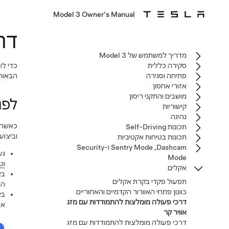
Model 3 Owner's Manual
דר
מדריך למשתמש של‏ Model 3‏
סקירה כללית
כדי לו
פתיחה וסגירה
הבאות
אזורי אחסון
מושבים והתקני ריסון
לפנ
קישוריות
נהיגה
כאשר ש
תכונות Self-Driving
וביצוע
תכונות בטיחות אקטיביות
Dashcam‏, Sentry Mode ו-Security
גע
Mode
וט
אקלים
בא
תפעול פקדי בקרת אקלים
הג
כוונון פתחי האוורור הקדמיים והאחוריים
בא
דרכי פעולה מומלצות להתמודדות עם מזג
את
אוויר קר
דרכי פעולה מומלצות להתמודדות עם מזג