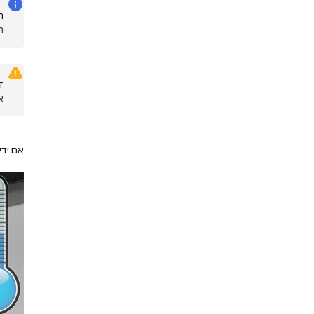
ה
התזה
ז
א
אם ידי