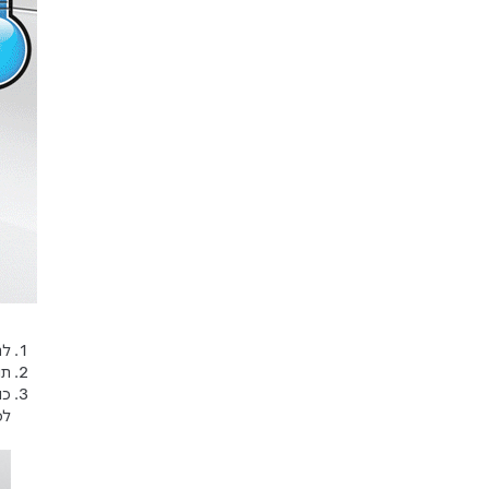
לח
תו
כו
לפי ה