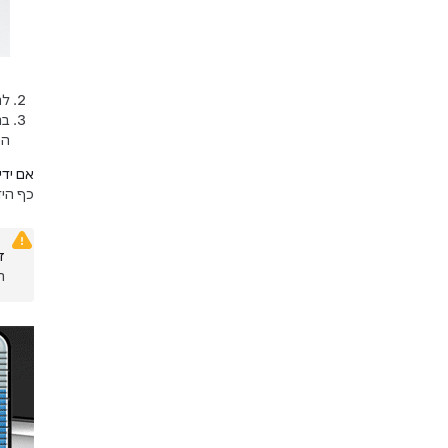
לח
בר
הכ
אם ידי
כף היד
ז
ה