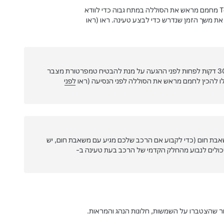
מחמם מראש את הסוללה במתח גבוה כדי לוודא
ת משך הזמן שנדרש כדי לבצע טעינה. ראו (ראו
Tesla ממליצה להשתמש ב-Trip Planner כדי לנווט אל מיקום טעינה במשך 30-45 דקות לפחות לפני ההגעה על מנת להבטיח טמפרטורת מצבר
לפני
בת חום (כדי לקבוע אם הרכב שלכם מגיע עם משאבת חום, יש
 יכולים לנבוע מהחלק הקדמי של הרכב בעת טעינה ב-
ר שהצטברו על השמשות, חלונות הנהג והמראות.