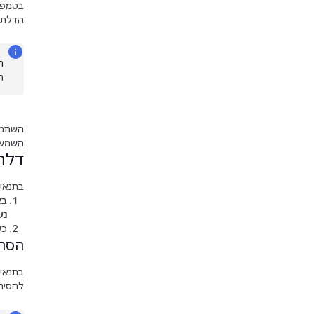
בטמפרט
הדלתו
ה
ת
השמשה
דלת
בתנאי 
באפל
נע
כש
הסרת
בתנאי 
להסיר