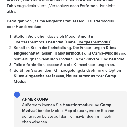
aktiv ist, sind der Wächter-Modus und die Alarmanlage des
Fahrzeugs deaktiviert. „Verschluss nach Entfernen“ ist nicht
aktiv.
Betätigen von „Klima eingeschaltet lassen“,
Haustiermodus
oder Hundemodus:
Stellen Sie sicher, dass sich
Model S
nicht im
Energiesparmodus befindet (siehe
Energiesparmodus
).
Schalten Sie in die Parkstellung. Die Einstellungen
Klima
eingeschaltet lassen
,
Haustiermodus
und
Camp-Modus
sind
nur verfügbar, wenn sich
Model S
in der Parkstellung befindet.
Falls erforderlich, passen Sie die Klimaeinstellungen an.
Berühren Sie auf dem Klimaregelungsbildschirm die Option
Klima eingeschaltet lassen
,
Haustiermodus
oder
Camp-
Modus
.
ANMERKUNG
Außerdem können Sie
Haustiermodus
und
Camp-
Modus
über die Mobile App steuern, indem Sie von
der grauen Leiste auf dem Klima-Bildschirm nach
oben wischen.