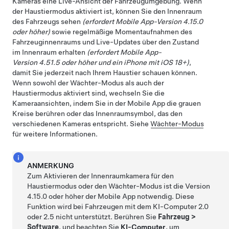
Kameras eine Live-Ansicht der Fahrzeugumgebung. Wenn
der
Haustiermodus
aktiviert ist, können Sie den Innenraum
des Fahrzeugs sehen
(erfordert Mobile App-Version 4.15.0
oder höher)
sowie regelmäßige Momentaufnahmen des
Fahrzeuginnenraums und Live-Updates über den Zustand
im Innenraum erhalten
(erfordert Mobile App-
Version 4.51.5 oder höher und ein iPhone mit iOS 18+)
,
damit Sie jederzeit nach Ihrem Haustier schauen können.
Wenn sowohl der Wächter-Modus als auch der
Haustiermodus
aktiviert sind, wechseln Sie die
Kameraansichten, indem Sie in der Mobile App die grauen
Kreise berühren oder das Innenraumsymbol, das den
verschiedenen Kameras entspricht. Siehe
Wächter-Modus
für weitere Informationen.
ANMERKUNG
Zum Aktivieren der Innenraumkamera für den
Haustiermodus
oder den Wächter-Modus ist die Version
4.15.0 oder höher der Mobile App notwendig. Diese
Funktion wird bei Fahrzeugen mit dem
KI-Computer
2.0
oder 2.5 nicht unterstützt. Berühren Sie
Fahrzeug
>
Software
, und beachten Sie
KI-Computer
, um