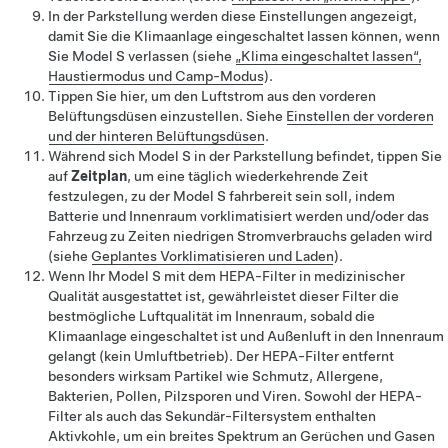
In der Parkstellung werden diese Einstellungen angezeigt,
damit Sie die Klimaanlage eingeschaltet lassen können, wenn
Sie
Model S
verlassen (siehe
„Klima eingeschaltet lassen“,
Haustiermodus und Camp-Modus
).
Tippen Sie hier, um den Luftstrom aus den vorderen
Belüftungsdüsen einzustellen. Siehe
Einstellen der vorderen
und der hinteren Belüftungsdüsen
.
Während sich
Model S
in der Parkstellung befindet, tippen Sie
auf
Zeitplan
, um eine täglich wiederkehrende Zeit
festzulegen, zu der
Model S
fahrbereit sein soll, indem
Batterie und Innenraum vorklimatisiert werden und/oder das
Fahrzeug zu Zeiten niedrigen Stromverbrauchs geladen wird
(siehe
Geplantes Vorklimatisieren und Laden
).
Wenn Ihr
Model S
mit dem HEPA-Filter in medizinischer
Qualität ausgestattet ist, gewährleistet dieser Filter die
bestmögliche Luftqualität im Innenraum, sobald die
Klimaanlage eingeschaltet ist und Außenluft in den Innenraum
gelangt (kein Umluftbetrieb). Der HEPA-Filter entfernt
besonders wirksam Partikel wie Schmutz, Allergene,
Bakterien, Pollen, Pilzsporen und Viren. Sowohl der HEPA-
Filter als auch das Sekundär-Filtersystem enthalten
Aktivkohle, um ein breites Spektrum an Gerüchen und Gasen