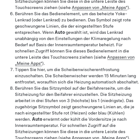
Sitzheizungen können Sie diese in die untere Leiste des
Touchscreens ziehen (siehe
Anpassen von „Meine Apps“
).
Berühren Sie das Bedienelement, um das beheizte
Yoke-
Lenkrad (oder Lenkrad)
zu bedienen. Das Symbol zeigt rote
geschwungene Linien, die der eingestellten Stufe
entsprechen. Wenn
Auto
gewählt ist, wird das Lenkrad
unabhängig von den Einstellungen der Klimaregelung nach
Bedarf auf Basis der Innenraumtemperatur beheizt. Für
schnellen Zugriff können Sie dieses Bedienelement in die
untere Leiste des Touchscreens ziehen (siehe
Anpassen von
„Meine Apps“
).
Tippen Sie hier, um die Scheibenwischerentfrostung
einzuschalten. Die Scheibenwischer werden
15
Minuten lang
entfrostet, woraufhin sich die Heizung automatisch abschaltet.
Berühren Sie das Sitzsymbol auf der Beifahrerseite, um die
Sitzheizung für den Beifahrer einzustellen. Die Sitzheizung
arbeitet in drei Stufen von 3 (höchste) bis 1 (niedrigste). Das
zugehörige Sitzsymbol zeigt geschwungene Linien an, die je
nach eingestellter Stufe rot (Heizen)
oder blau (Kühlen)
werden.
Auto
erwärmt
oder kühlt
die Vordersitze je nach
Innenraumtemperatur. Für schnellen Zugriff auf die
Sitzheizungen können Sie diese in die untere Leiste des
Touchscreens ziehen (siehe
Anpassen von „Meine Apps“
).