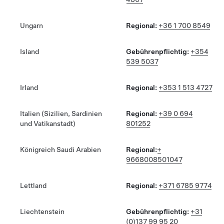
Ungarn
Regional:
+36 1 700 8549
Island
Gebührenpflichtig:
+354
539 5037
Irland
Regional:
+353 1 513 4727
Italien (Sizilien, Sardinien
Regional:
+39 0 694
und Vatikanstadt)
801252
Königreich Saudi Arabien
Regional:
+
9668008501047
Lettland
Regional:
+371 6785 9774
Liechtenstein
Gebührenpflichtig:
+31
(0)137 99 95 20