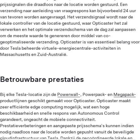
prijssignalen die draadloos naar de locatie worden gestuurd. Een
verzending naar aanleiding van vraagrespons kan bijvoorbeeld 24 uur
van tevoren worden aangevraagd. Het verzendsignaal wordt naar de
lokale controller van de locatie gestuurd, waar Opticaster het zal
verwerken en het optimale verzendschema van de dag zal aanpassen
om de meeste waarde te genereren door middel van co-
geoptimaliseerde verzending. Opticaster is van essentieel belang voor
door Tesla beheerde virtuele-energiecentrale-activiteiten in
Massachusetts en Zuid-Australië.
Betrouwbare prestaties
Bij elke Tesla-locatie zijn de
Powerwall-
, Powerpack- en
Megapack-
productlijnen geschikt gemaakt voor Opticaster. Opticaster maakt
zeer efficiënte edge computing mogelijk, wat een hoge
beschikbaarheid en snelle respons van Autonomous Control
garandeert, ongeacht de mobiele connectiviteit.
Prestatieverbeteringen en aangepaste prijsschema's kunnen indien
nodig naadloos naar de locatie worden gepusht vanuit de beveiligde
cloudinfrastructuur van Tesla. Dankzij de gecoördineerde lokale en