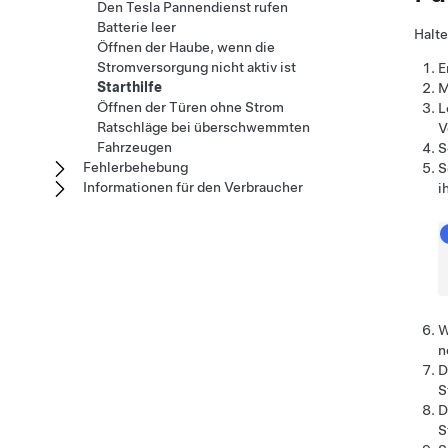
Den Tesla Pannendienst rufen
Batterie leer
Halte
Öffnen der Haube, wenn die
Stromversorgung nicht aktiv ist
E
Starthilfe
M
Öffnen der Türen ohne Strom
L
Ratschläge bei überschwemmten
V
Fahrzeugen
S
Fehlerbehebung
S
Informationen für den Verbraucher
i
W
n
D
S
D
S