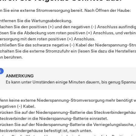
n Sie eine externe Stromversorgung bereit. Nach Öffnen der Haube:
ntfernen Sie die Wartungsabdeckung.
achen Sie den positiven (+) und den negativen (-) Anschluss ausfindig
ösen Sie die Abdeckung vom roten positiven (+) Anschluss, und verbind
ersorgung mit dem roten positiven (+) Anschluss.
chließen Sie das schwarze negative (-) Kabel der
Niederspannung
-Str
chalten Sie die externe Stromzufuhr ein (lesen Sie dazu die Herstell
hn berühren.
ANMERKUNG
Es kann unter Umständen einige Minuten dauern, bis genug Spannu
enn keine externe
Niederspannung
-Stromversorgung mehr benötigt w
egativen (-) Kabel.
rücken Sie auf der
Niederspannung
-Batterie das Steckverbindergehäus
teckverbinder in die
Niederspannung
-Batterie einrastet.
rücken Sie auf der
Niederspannung
-Batterie die Verriegelungslasche,
teckverbindergehäuse befestigt ist, nach unten.