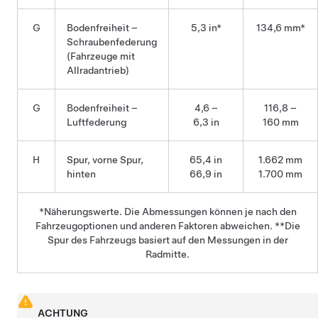
G
Bodenfreiheit –
5,3 in*
134,6 mm*
Schraubenfederung
(Fahrzeuge mit
Allradantrieb)
G
Bodenfreiheit –
4,6 –
116,8 –
Luftfederung
6,3 in
160 mm
H
Spur, vorne Spur,
65,4 in
1.662 mm
hinten
66,9 in
1.700 mm
*Näherungswerte. Die Abmessungen können je nach den
Fahrzeugoptionen und anderen Faktoren abweichen. **Die
Spur des Fahrzeugs basiert auf den Messungen in der
Radmitte.
ACHTUNG