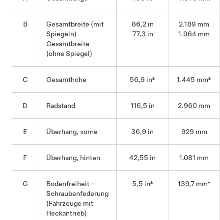
B
Gesamtbreite (mit
86,2 in
2.189 mm
Spiegeln)
77,3 in
1.964 mm
Gesamtbreite
(ohne Spiegel)
C
Gesamthöhe
56,9 in*
1.445 mm*
D
Radstand
116,5 in
2.960 mm
E
Überhang, vorne
36,9 in
929 mm
F
Überhang, hinten
42,55 in
1.081 mm
G
Bodenfreiheit –
5,5 in*
139,7 mm*
Schraubenfederung
(Fahrzeuge mit
Heckantrieb)