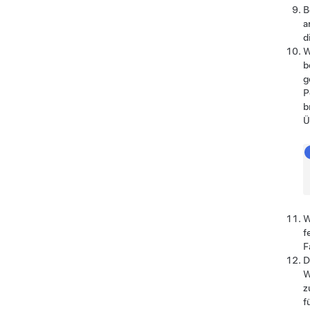
B
a
d
W
b
g
P
b
Ü
W
f
F
D
W
z
f