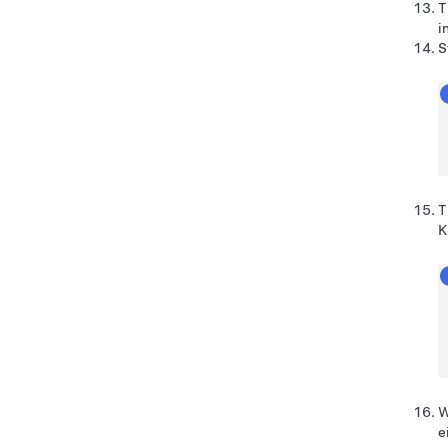
T
i
S
T
K
W
e