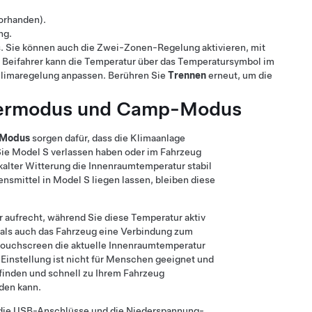
orhanden)
.
ng.
 Sie können auch die Zwei-Zonen-Regelung aktivieren, mit
r Beifahrer kann die Temperatur über das Temperatursymbol im
Klimaregelung anpassen. Berühren Sie
Trennen
erneut, um die
ermodus
und Camp-Modus
Modus
sorgen dafür, dass die Klimaanlage
Sie
Model S
verlassen haben oder im Fahrzeug
kalter Witterung die Innenraumtemperatur stabil
ensmittel in
Model S
liegen lassen, bleiben diese
 aufrecht, während Sie diese Temperatur aktiv
 als auch das Fahrzeug eine Verbindung zum
r Touchscreen die aktuelle Innenraumtemperatur
e Einstellung ist nicht für Menschen geeignet und
efinden und schnell zu Ihrem Fahrzeug
den kann.
 die USB-Anschlüsse und die
Niederspannung
-