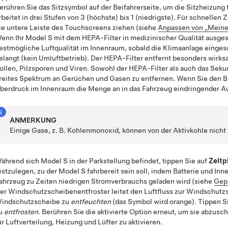
erühren Sie das Sitzsymbol auf der Beifahrerseite, um die Sitzheizung 
rbeitet in drei Stufen von 3 (höchste) bis 1 (niedrigste). Für schnellen 
ie untere Leiste des Touchscreens ziehen (siehe
Anpassen von „Meine
enn Ihr
Model S
mit dem HEPA-Filter in medizinischer Qualität ausgesta
estmögliche Luftqualität im Innenraum, sobald die Klimaanlage eingesc
elangt (kein Umluftbetrieb). Der HEPA-Filter entfernt besonders wirks
ollen, Pilzsporen und Viren. Sowohl der HEPA-Filter als auch das Seku
reites Spektrum an Gerüchen und Gasen zu entfernen. Wenn Sie den B
berdruck im Innenraum die Menge an in das Fahrzeug eindringender Au
ANMERKUNG
Einige Gase, z. B. Kohlenmonoxid, können von der Aktivkohle nicht
ährend sich
Model S
in der Parkstellung befindet, tippen Sie auf
Zeitp
estzulegen, zu der
Model S
fahrbereit sein soll, indem Batterie und In
ahrzeug zu Zeiten niedrigen Stromverbrauchs geladen wird (siehe
Gepl
er Windschutzscheibenentfroster leitet den Luftfluss zur Windschutzs
indschutzscheibe zu
entfeuchten
(das Symbol wird orange)
. Tippen 
u
entfrosten
. Berühren Sie die aktivierte Option erneut, um sie abzusc
ür Luftverteilung, Heizung und Lüfter zu aktivieren.