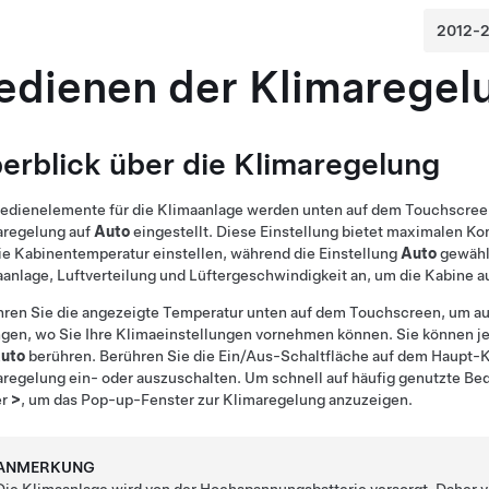
edienen der Klimaregel
erblick über die Klimaregelung
edienelemente für die Klimaanlage werden unten auf dem Touchscreen
aregelung auf
Auto
eingestellt. Diese Einstellung bietet maximalen K
ie Kabinentemperatur einstellen, während die Einstellung
Auto
gewählt
anlage, Luftverteilung und Lüftergeschwindigkeit an, um die Kabine a
ren Sie die angezeigte Temperatur unten auf dem Touchscreen, um au
gen, wo Sie Ihre Klimaeinstellungen vornehmen können. Sie können je
uto
berühren. Berühren Sie die Ein/Aus-Schaltfläche auf dem Haupt-K
regelung ein- oder auszuschalten. Um schnell auf häufig genutzte Be
er
>
, um das Pop-up-Fenster zur Klimaregelung anzuzeigen.
ANMERKUNG