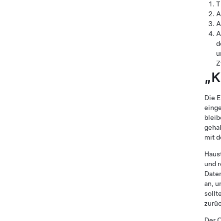
T
A
A
A
d
u
Z
„K
Die 
einge
bleib
geha
mit d
Haus
und r
Date
an, u
sollt
zurüc
Der 