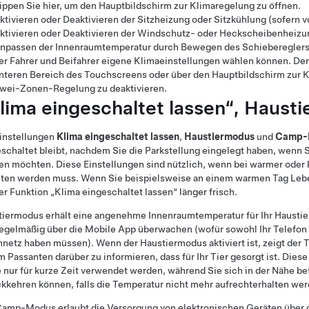
ippen Sie hier, um den Hauptbildschirm zur Klimaregelung zu öffnen.
ktivieren oder Deaktivieren der Sitzheizung oder Sitzkühlung
(sofern v
ktivieren oder Deaktivieren der Windschutz- oder Heckscheibenheizu
npassen der Innenraumtemperatur durch Bewegen des Schiebereglers.
er Fahrer und Beifahrer eigene Klimaeinstellungen wählen können. De
nteren Bereich des Touchscreens oder über den Hauptbildschirm zur 
wei-Zonen-Regelung zu deaktivieren.
lima eingeschaltet lassen“,
Hausti
Einstellungen
Klima eingeschaltet lassen
,
Haustiermodus
und
Camp-
schaltet bleibt, nachdem Sie die Parkstellung eingelegt haben, wenn 
en möchten. Diese Einstellungen sind nützlich, wenn bei warmer oder 
lten werden muss. Wenn Sie beispielsweise an einem warmen Tag Leb
er Funktion „Klima eingeschaltet lassen“ länger frisch.
tiermodus
erhält eine angenehme Innenraumtemperatur für Ihr Haustier
egelmäßig über die Mobile App überwachen (wofür sowohl Ihr Telefon
nnetz haben müssen). Wenn der
Haustiermodus
aktiviert ist, zeigt de
m Passanten darüber zu informieren, dass für Ihr Tier gesorgt ist. Dies
e nur für kurze Zeit verwendet werden, während Sie sich in der Nähe b
kkehren können, falls die Temperatur nicht mehr aufrechterhalten wer
Camp-Modus erlaubt die Versorgung von elektronischen Geräten über