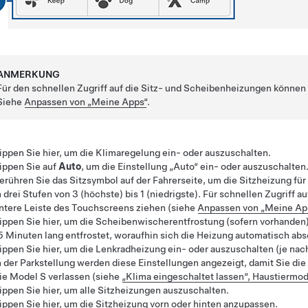
ANMERKUNG
Für den schnellen Zugriff auf die Sitz- und Scheibenheizungen könne
Siehe
Anpassen von „Meine Apps“
.
ippen Sie hier, um die Klimaregelung ein- oder auszuschalten.
ippen Sie auf
Auto
, um die Einstellung „Auto“ ein- oder auszuschalten
erühren Sie das Sitzsymbol auf der Fahrerseite, um die Sitzheizung für 
n drei Stufen von 3 (höchste) bis 1 (niedrigste). Für schnellen Zugriff a
ntere Leiste des Touchscreens ziehen (siehe
Anpassen von „Meine Ap
ippen Sie hier, um die Scheibenwischerentfrostung (sofern vorhande
5 Minuten lang entfrostet, woraufhin sich die Heizung automatisch abs
ippen Sie hier, um die Lenkradheizung ein- oder auszuschalten (je nac
n der Parkstellung werden diese Einstellungen angezeigt, damit Sie di
ie
Model S
verlassen (siehe
„Klima eingeschaltet lassen“, Haustier
ippen Sie hier, um alle Sitzheizungen auszuschalten.
ippen Sie hier, um die Sitzheizung vorn oder hinten anzupassen.