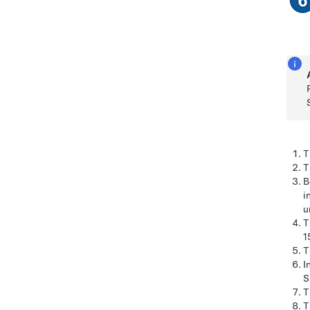
T
T
B
i
u
T
1
T
I
S
T
T