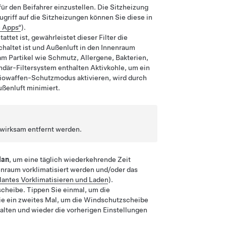
für den Beifahrer einzustellen. Die Sitzheizung
Zugriff auf die Sitzheizungen können Sie diese in
 Apps“
).
ttet ist, gewährleistet dieser Filter die
haltet ist und Außenluft in den Innenraum
am Partikel wie Schmutz, Allergene, Bakterien,
ndär-Filtersystem enthalten Aktivkohle, um ein
iowaffen-Schutzmodus aktivieren, wird durch
ßenluft minimiert.
 wirksam entfernt werden.
lan
, um eine täglich wiederkehrende Zeit
nenraum vorklimatisiert werden und/oder das
antes Vorklimatisieren und Laden
).
cheibe. Tippen Sie einmal, um die
Sie ein zweites Mal, um die Windschutzscheibe
halten und wieder die vorherigen Einstellungen