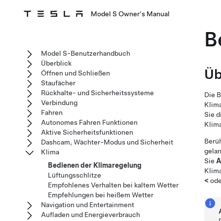
Model S Owner's Manual
B
Model S-Benutzerhandbuch
Überblick
Üb
Öffnen und Schließen
Staufächer
Rückhalte- und Sicherheitssysteme
Die B
Verbindung
Klim
Fahren
Sie d
Autonomes Fahren Funktionen
Klima
Aktive Sicherheitsfunktionen
Berüh
Dashcam, Wächter-Modus und Sicherheit
gelan
Klima
Sie
A
Bedienen der Klimaregelung
Klima
Lüftungsschlitze
<
od
Empfohlenes Verhalten bei kaltem Wetter
Empfehlungen bei heißem Wetter
Navigation und Entertainment
Aufladen und Energieverbrauch