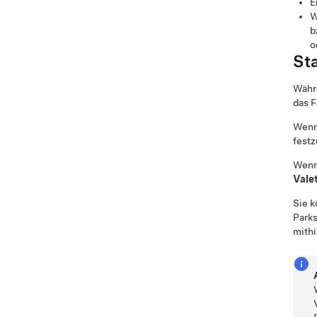
E
W
b
o
St
Währ
das 
Wenn 
festz
Wenn 
Vale
Sie k
Parks
mithi