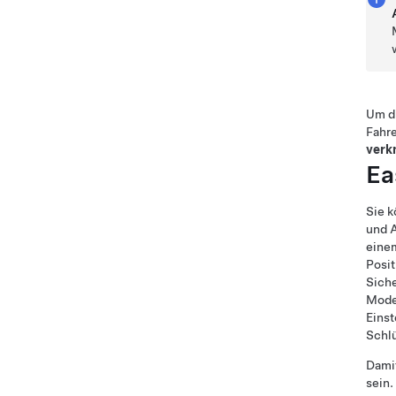
Um di
Fahre
verk
Ea
Sie k
und A
einem
Posi
Siche
Mode
Einst
Schlü
Dami
sein.