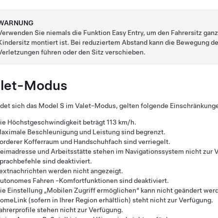
WARNUNG
Verwenden Sie niemals die Funktion Easy Entry, um den Fahrersitz ganz
Kindersitz montiert ist. Bei reduziertem Abstand kann die Bewegung d
Verletzungen führen oder den Sitz verschieben.
let-Modus
det sich das
Model S
im Valet-Modus, gelten folgende Einschränkung
ie Höchstgeschwindigkeit beträgt
113 km/h
.
aximale Beschleunigung und Leistung sind begrenzt.
orderer Kofferraum und Handschuhfach sind verriegelt.
eimadresse und Arbeitsstätte stehen im Navigationssystem nicht zur 
prachbefehle sind deaktiviert.
extnachrichten werden nicht angezeigt.
utonomes Fahren
-Komfortfunktionen sind deaktiviert.
ie Einstellung „Mobilen Zugriff ermöglichen“ kann nicht geändert wer
omeLink (sofern in Ihrer Region erhältlich) steht nicht zur Verfügung.
ahrerprofile stehen nicht zur Verfügung.