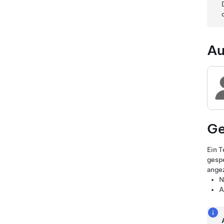
Au
Ge
Ein T
gesp
angez
N
A