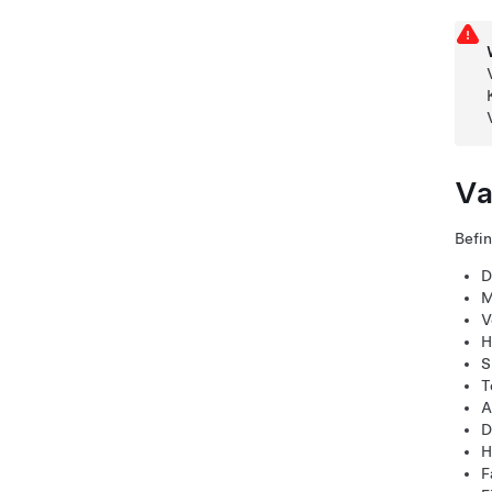
Va
Befin
D
M
V
H
S
T
A
D
H
F