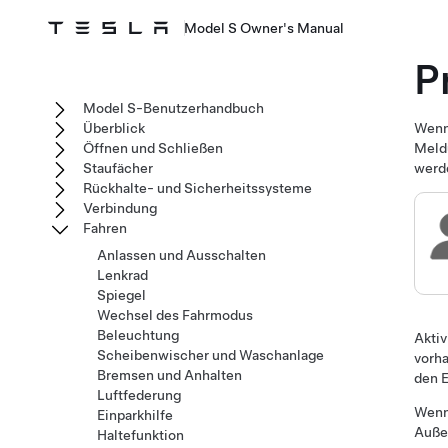
Model S Owner's Manual
P
Model S-Benutzerhandbuch
Überblick
Wenn 
Öffnen und Schließen
Meldu
Staufächer
werde
Rückhalte- und Sicherheitssysteme
Verbindung
Fahren
Anlassen und Ausschalten
Lenkrad
Spiegel
Wechsel des Fahrmodus
Beleuchtung
Aktiv
Scheibenwischer und Waschanlage
vorh
Bremsen und Anhalten
den E
Luftfederung
Wenn 
Einparkhilfe
Außen
Haltefunktion