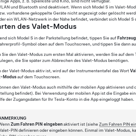
inige Apps, z. B. Spielkiste und Kino, sind nicht verfügbar.
LAN und Bluetooth sind deaktiviert. Wenn sich
Model S
im Valet-Modu
zw. vorhandene gekoppelte Geräte nicht angezeigt oder gelöscht werd
der ein WLAN-Netzwerk in der Nähe befindet, verbindet sich
Model S
arten des Valet-Modus
end sich
Model S
in der Parkstellung befindet, tippen Sie auf
Fahrzeug
Fahrerprofil-Symbol oben auf dem
Touchscreen
, und tippen Sie dann a
Sie den Valet-Modus zum ersten Mal aktivieren, werden Sie auf dem T
ulegen, die Sie später zum Abbrechen des Valet-Modus benötigen.
der Valet-Modus aktiv ist, wird auf
der Instrumententafel
das Wort
Va
t-Modus
auf dem Touchscreen.
önnen den Valet-Modus auch mithilfe der mobilen App aktivieren und 
tellung befindet). Bei Verwendung der mobilen App ist die Eingabe einer
lfe der Zugangsdaten für Ihr Tesla-Konto in die App eingeloggt haben.
ANMERKUNG
Wenn
Zum Fahren PIN eingeben
aktiviert ist (siehe
Zum Fahren PIN e
Valet-PIN definieren oder eingeben können. Einmal im Valet-Modus, 