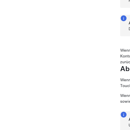
Wenn 
Konto
zurü
Ab
Wenn
Touc
Wenn 
sowie