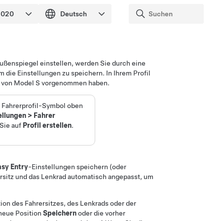
Außenspiegel einstellen, werden Sie durch eine
 die Einstellungen zu speichern. In Ihrem Profil
g von
Model S
vorgenommen haben.
s Fahrerprofil-Symbol oben
ellungen
>
Fahrer
 Sie auf
Profil erstellen
.
asy Entry
-Einstellungen speichern (oder
rsitz und das
Lenkrad
automatisch angepasst, um
ion des Fahrersitzes, des
Lenkrad
s oder der
neue Position
Speichern
oder die vorher