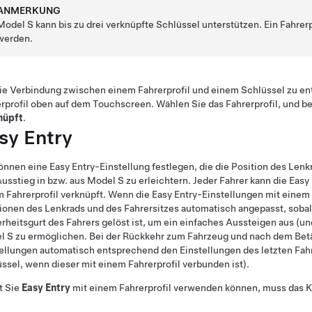
ANMERKUNG
Model S
kann bis zu
drei
verknüpfte Schlüssel unterstützen. Ein Fahrerp
werden.
e Verbindung zwischen einem Fahrerprofil und einem Schlüssel zu entf
rprofil oben auf dem Touchscreen. Wählen Sie das Fahrerprofil, und b
nüpft
.
sy Entry
önnen eine Easy Entry-Einstellung festlegen, die die Position des
Lenk
usstieg in bzw. aus
Model S
zu erleichtern. Jeder Fahrer kann die Eas
 Fahrerprofil verknüpft. Wenn die Easy Entry-Einstellungen mit einem 
tionen des
Lenkrad
s und des Fahrersitzes automatisch angepasst, sobal
rheitsgurt des Fahrers gelöst ist, um ein einfaches Aussteigen aus (un
l S
zu ermöglichen. Bei der Rückkehr zum Fahrzeug und nach dem Bet
ellungen automatisch entsprechend den Einstellungen des letzten Fah
ssel, wenn dieser mit einem Fahrerprofil verbunden ist).
t Sie
Easy Entry
mit einem Fahrerprofil verwenden können, muss das 