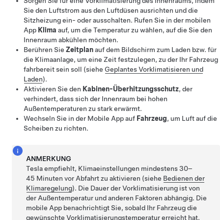
Sorgen Sie für eine Vorklimatisierung des Innenraums, indem
Sie den Luftstrom aus den Luftdüsen ausrichten und die
Sitzheizung ein- oder ausschalten. Rufen Sie in der mobilen
App
Klima
auf, um die Temperatur zu wählen, auf die Sie den
Innenraum abkühlen möchten.
Berühren Sie
Zeitplan
auf dem Bildschirm zum Laden bzw. für
die Klimaanlage, um eine Zeit festzulegen, zu der Ihr Fahrzeug
fahrbereit sein soll (siehe
Geplantes Vorklimatisieren und
Laden
).
Aktivieren Sie den
Kabinen-Überhitzungsschutz
, der
verhindert, dass sich der Innenraum bei hohen
Außentemperaturen zu stark erwärmt.
Wechseln Sie in der Mobile App auf
Fahrzeug
, um Luft auf die
Scheiben zu richten.
ANMERKUNG
Tesla empfiehlt, Klimaeinstellungen mindestens 30–
45 Minuten vor Abfahrt zu aktivieren (siehe
Bedienen der
Klimaregelung
). Die Dauer der Vorklimatisierung ist von
der Außentemperatur und anderen Faktoren abhängig. Die
mobile App benachrichtigt Sie, sobald Ihr Fahrzeug die
gewünschte Vorklimatisierungstemperatur erreicht hat.