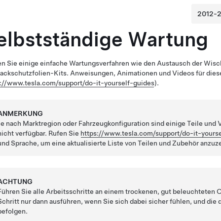
elbstständige Wartung
n Sie einige einfache Wartungsverfahren
wie den Austausch der Wisch
ackschutzfolien-Kits
. Anweisungen, Animationen und Videos für diese
s://www.tesla.com/support/do-it-yourself-guides
).
ANMERKUNG
Je nach Marktregion oder Fahrzeugkonfiguration sind einige Teile und 
nicht verfügbar. Rufen Sie
https://www.tesla.com/support/do-it-yours
und Sprache, um eine aktualisierte Liste von Teilen und Zubehör anzuzei
ACHTUNG
Führen Sie alle Arbeitsschritte an einem trockenen, gut beleuchteten Or
Schritt nur dann ausführen, wenn Sie sich dabei sicher fühlen, und
befolgen.