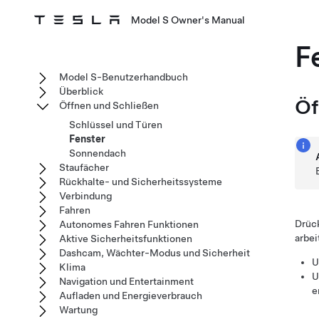
Model S Owner's Manual
F
Model S-Benutzerhandbuch
Überblick
Öf
Öffnen und Schließen
Schlüssel und Türen
Fenster
Sonnendach
Staufächer
Rückhalte- und Sicherheitssysteme
Verbindung
Fahren
Drück
Autonomes Fahren Funktionen
arbei
Aktive Sicherheitsfunktionen
Dashcam, Wächter-Modus und Sicherheit
U
Klima
U
Navigation und Entertainment
e
Aufladen und Energieverbrauch
Wartung