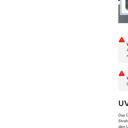
UV
Das D
Strah
den U