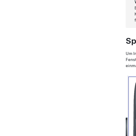
Sp
Um In
Fenst
einma