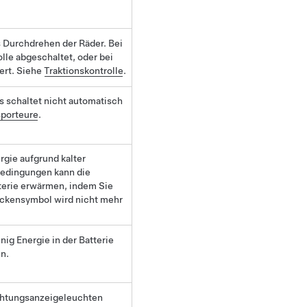
s Durchdrehen der Räder. Bei
lle abgeschaltet, oder bei
ert. Siehe
Traktionskontrolle
.
Es schaltet nicht automatisch
porteure
.
rgie aufgrund kalter
bedingungen kann die
tterie erwärmen, indem Sie
ockensymbol wird nicht mehr
nig Energie in der Batterie
n.
richtungsanzeigeleuchten