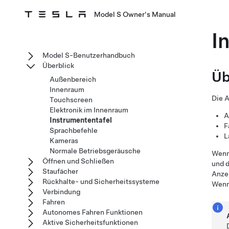
Model S Owner's Manual
I
Model S-Benutzerhandbuch
Überblick
Üb
Außenbereich
Innenraum
Die A
Touchscreen
Elektronik im Innenraum
A
Instrumententafel
F
Sprachbefehle
L
Kameras
Normale Betriebsgeräusche
Wen
Öffnen und Schließen
und d
Staufächer
Anzei
Rückhalte- und Sicherheitssysteme
Wenn 
Verbindung
Fahren
Autonomes Fahren Funktionen
Aktive Sicherheitsfunktionen