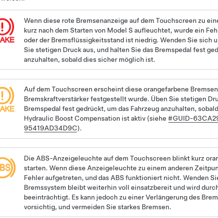
Wenn diese rote Bremsenanzeige auf dem Touchscreen zu eine
kurz nach dem Starten von
Model S
aufleuchtet, wurde ein Feh
oder der Bremsflüssigkeitsstand ist niedrig. Wenden Sie sich 
Sie stetigen Druck aus, und halten Sie das Bremspedal fest ge
anzuhalten, sobald dies sicher möglich ist.
Auf dem Touchscreen erscheint diese orangefarbene Bremsena
Bremskraftverstärker festgestellt wurde. Üben Sie stetigen Dru
Bremspedal fest gedrückt, um das Fahrzeug anzuhalten, sobald 
Hydraulic Boost Compensation ist aktiv (siehe
#GUID-63CA29
95419AD34D9C
).
Die ABS-Anzeigeleuchte auf dem Touchscreen blinkt kurz ora
starten. Wenn diese Anzeigeleuchte zu einem anderen Zeitpunk
Fehler aufgetreten, und das ABS funktioniert nicht. Wenden Sie
Bremssystem bleibt weiterhin voll einsatzbereit und wird durc
beeinträchtigt. Es kann jedoch zu einer Verlängerung des Br
vorsichtig, und vermeiden Sie starkes Bremsen.