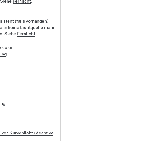
 Siehe
Fernlicht
.
sistent
(falls vorhanden)
enn keine Lichtquelle mehr
in. Siehe
Fernlicht
.
en und
ung
.
ung
.
ives Kurvenlicht (Adaptive