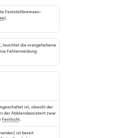
ote Feststellbremsen-
se
).
t, leuchtet die orangefarbene
eine Fehlermeldung
ngeschaltet ist, obwohl der
nn der Abblendassistent zwar
e
Fernlicht
.
rhanden)
ist bereit