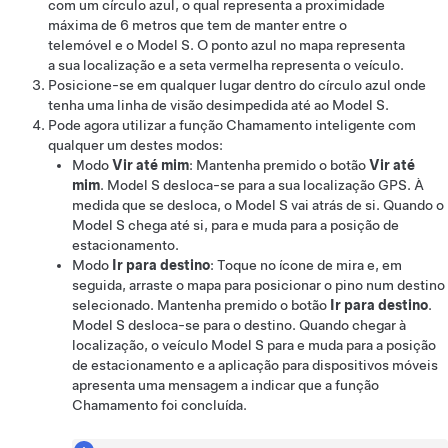
com um círculo azul, o qual representa a proximidade
máxima de
6 metros
que tem de manter entre o
telemóvel e o
Model S
. O ponto azul no mapa representa
a sua localização e a seta vermelha representa o veículo.
Posicione-se em qualquer lugar dentro do círculo azul onde
tenha uma linha de visão desimpedida até ao
Model S
.
Pode agora utilizar a função
Chamamento inteligente
com
qualquer um destes modos:
Modo
Vir até mim
: Mantenha premido o botão
Vir até
mim
.
Model S
desloca-se para a sua localização GPS. À
medida que se desloca, o
Model S
vai atrás de si. Quando o
Model S
chega até si, para e muda para a posição de
estacionamento.
Modo
Ir para destino
: Toque no ícone de mira e, em
seguida, arraste o mapa para posicionar o pino num destino
selecionado. Mantenha premido o botão
Ir para destino
.
Model S
desloca-se para o destino. Quando chegar à
localização, o veículo
Model S
para e muda para a posição
de estacionamento e a aplicação para dispositivos móveis
apresenta uma mensagem a indicar que a função
Chamamento
foi concluída.