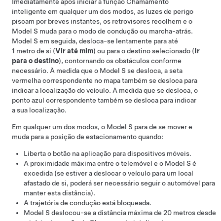
Imediatamente após iniciar a função
Chamamento
inteligente
em qualquer um dos modos, as luzes de perigo
piscam por breves instantes, os retrovisores recolhem e o
Model S
muda para o modo de condução ou marcha-atrás.
Model S
em seguida, desloca-se lentamente para até
1 metro
de si (
Vir até mim
) ou para o destino selecionado (
Ir
para o destino
), contornando os obstáculos conforme
necessário. À medida que o
Model S
se desloca, a seta
vermelha correspondente no mapa também se desloca para
indicar a localização do veículo. À medida que se desloca, o
ponto azul correspondente também se desloca para indicar
a sua localização.
Em qualquer um dos modos, o
Model S
para de se mover e
muda para a posição de estacionamento quando:
Liberta o botão na aplicação para dispositivos móveis.
A proximidade máxima entre o telemóvel e o
Model S
é
excedida (se estiver a deslocar o veículo para um local
afastado de si, poderá ser necessário seguir o automóvel para
manter esta distância).
A trajetória de condução está bloqueada.
Model S
deslocou-se a distância máxima de
20 metros
desde