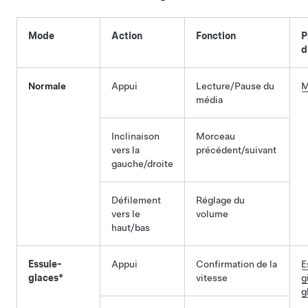
Mode
Action
Fonction
P
d
Normale
Appui
Lecture/Pause du
M
média
Inclinaison
Morceau
vers la
précédent/suivant
gauche/droite
Défilement
Réglage du
vers le
volume
haut/bas
Essuie-
Appui
Confirmation de la
E
glaces*
vitesse
g
g