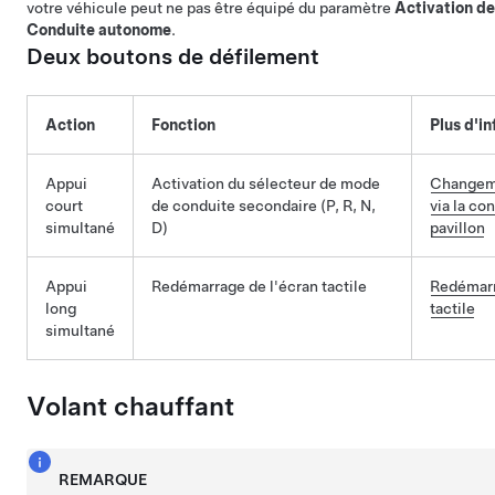
votre véhicule peut ne pas être équipé du paramètre
Activation de
Conduite autonome
.
Deux boutons de défilement
Action
Fonction
Plus d'i
Appui
Activation du sélecteur de mode
Changeme
court
de conduite secondaire (P, R, N,
via la co
simultané
D)
pavillon
Appui
Redémarrage de l'écran tactile
Redémarr
long
tactile
simultané
Volant chauffant
REMARQUE