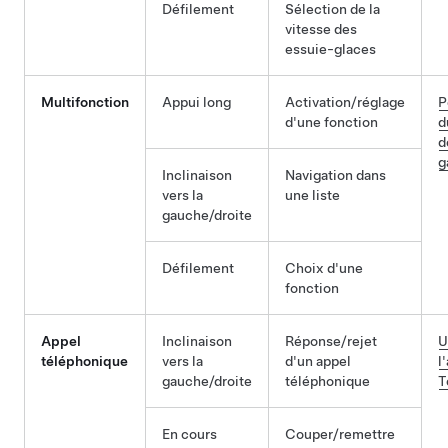
Défilement
Sélection de la
vitesse des
essuie-glaces
Multifonction
Appui long
Activation/réglage
P
d'une fonction
d
d
g
Inclinaison
Navigation dans
vers la
une liste
gauche/droite
Défilement
Choix d'une
fonction
Appel
Inclinaison
Réponse/rejet
U
téléphonique
vers la
d'un appel
l
gauche/droite
téléphonique
T
En cours
Couper/remettre