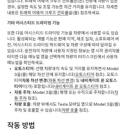
있습니다.
트래픽 어웨어 크루즈 컨트롤
은(는) 전방에 차량이 있는
경우, 설정한 속도 및 조절 가능한 차간 거리를 유지합니다. 자세한
내용은
트래픽 어웨어 크루즈 컨트롤
을(를) 참조하세요.
기타
어시스티드 드라이빙
기능
또한 다음
어시스티드 드라이빙
기능을 차량에서 사용할 수도 있습
니다.
활성화되는 개별 기능은 판매 지역, 제조 일자, 소프트웨어 버
전,
어시스티드 드라이빙
하드웨어 및 차량 구성에 따라 달라질 수
있습니다. 운전자의 차량에 사용자 지정된 정보는 앱 시작 관리자를
터치한 다음 매뉴얼 앱을 선택하여 차량의 터치스크린에서 사용자
매뉴얼을 확인하세요.
오토스티어
: 선행 차량과의 속도 및 거리를 유지하면서
Model
3
을(를) 해당 차선 안에 유지합니다(
오토스티어
참조).
오토스
티어
자동 차선 변경
(
자동 차선 변경
)
및
내비게이트 온 오토스
티어
이(가) 포함됩니다(
내비게이트 온 오토스티어
참조 )
.
자동 주차
:
Model 3
을(를) 평행 또는 수직으로 주차합니다(
자
동 주차
참조).
차량 호출
: 차량 밖에서도 Tesla 모바일 앱으로
Model 3
을(를)
주차 및 호출할 수 있습니다
(
차량 호출
참조)
.
작동 방법