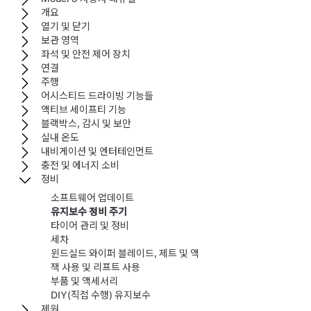
개요
열기 및 닫기
보관 영역
좌석 및 안전 제어 장치
연결
주행
어시스티드 드라이빙 기능들
액티브 세이프티 기능
블랙박스, 감시 및 보안
실내 온도
내비게이션 및 엔터테인먼트
충전 및 에너지 소비
정비
소프트웨어 업데이트
유지보수 정비 주기
타이어 관리 및 정비
세차
윈드실드 와이퍼 블레이드, 제트 및 액
잭 사용 및 리프트 사용
부품 및 액세서리
DIY(직접 수행) 유지보수
제원