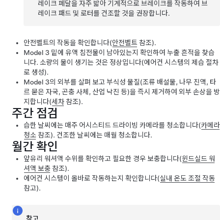
레이크 페달을 자주 밟아 기계적으로 브레이크를 작동하여 브
레이크 패드 및 로터를 건조할 것을 권장합니다.
안전벨트의 작동을 확인합니다(
안전벨트
참조).
Model 3
밑에 유액 침전물이 남아있는지 확인하여 누출 흔적을 찾습
니다. 소량의 물이 생기는 것은 정상입니다(에어컨 시스템의 제습 절차
로 생성).
Model 3
의 외부를 살펴 보고 부식성 물질(조류 배설물, 나무 진액, 타
르 묻은 자국, 곤충 사체, 산업 낙진 등)을 즉시 제거하여 외부 손상을 방
지합니다(
세차
참조).
주간 점검
습한 날씨에는 매주
어시스티드 드라이빙
카메라를 청소합니다(
카메라
청소
참조). 건조한 날씨에는 매월 청소합니다.
월간 확인
앞유리 워셔액 수위를 확인하고 필요한 경우 보충합니다(
윈드실드 워
셔액 보충
참조).
에어컨 시스템이 올바로 작동하는지 확인합니다(
실내 온도 조절 작동
참고).
참고