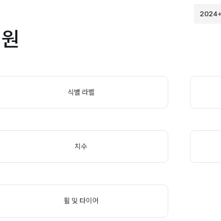
제원
식별 라벨
치수
휠 및 타이어