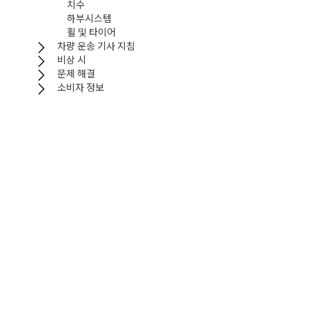
치수
하부시스템
휠 및 타이어
차량 운송 기사 지침
비상 시
문제 해결
소비자 정보