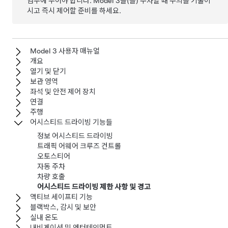
염두에 두어야 합니다.
Model 3
을(를) 주차할 때 주의를 기울이
시고 즉시 제어할 준비를 하세요.
Model 3 사용자 매뉴얼
개요
열기 및 닫기
보관 영역
좌석 및 안전 제어 장치
연결
주행
어시스티드 드라이빙 기능들
정보 어시스티드 드라이빙
트래픽 어웨어 크루즈 컨트롤
오토스티어
자동 주차
차량 호출
어시스티드 드라이빙 제한 사항 및 경고
액티브 세이프티 기능
블랙박스, 감시 및 보안
실내 온도
내비게이션 및 엔터테인먼트