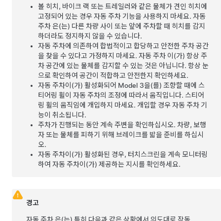
볼 히치, 바이크 랙 또는 트레일러와 같은 물체가 견인 히치에
고정되어 있는 경우
자동 주차
기능을 사용하지 마세요.
자동
주차
은(는) 다른 차량 사이 또는 앞에 주차할 때 히치를 감지
하더라도 정지하지 않을 수 있습니다.
자동 주차
에 의존하여 합법적이고 합당하고 안전한 주차 공간
을 찾을 수 있다고 가정하지 마세요.
자동 주차
이(가) 항상 주
차 공간에 있는 물체를 감지할 수 있는 것은 아닙니다. 항상 눈
으로 확인하여 공간이 적합하고 안전한지 확인하세요.
자동 주차
이(가) 활성화되어
Model 3
을(를) 조향할 때에 스
티어링 휠이
자동 주차
의 조정에 따라서 움직입니다. 스티어
링 휠의 움직임에 개입하지 마세요. 개입할 경우
자동 주차
기
능이 취소됩니다.
주차가 진행되는 동안 계속 주변을 확인하십시오. 차량, 보행
자 또는 물체를 피하기 위해 브레이크를 밟을 준비를 하십시
오.
자동 주차
이(가) 활성화된 경우, 터치스크린을 계속 모니터링
하여
자동 주차
이(가) 제공하는 지시를 확인하세요.
경고
자동 주차
은(는) 특히 다음과 같은 상황에서 의도대로 작동