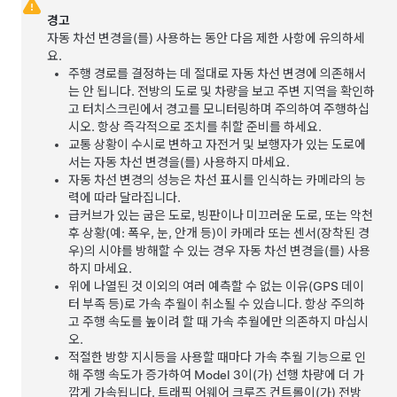
경고
자동 차선 변경
을(를) 사용하는 동안 다음 제한 사항에 유의하세
요.
주행 경로를 결정하는 데 절대로
자동 차선 변경
에 의존해서
는 안 됩니다. 전방의 도로 및 차량을 보고 주변 지역을 확인하
고 터치스크린에서 경고를 모니터링하며 주의하여 주행하십
시오. 항상 즉각적으로 조치를 취할 준비를 하세요.
교통 상황이 수시로 변하고 자전거 및 보행자가 있는 도로에
서는
자동 차선 변경
을(를) 사용하지 마세요.
자동 차선 변경
의 성능은 차선 표시를 인식하는 카메라의 능
력에 따라 달라집니다.
급커브가 있는 굽은 도로, 빙판이나 미끄러운 도로, 또는 악천
후 상황(예: 폭우, 눈, 안개 등)이 카메라
또는 센서(장착된 경
우)
의 시야를 방해할 수 있는 경우
자동 차선 변경
을(를) 사용
하지 마세요.
위에 나열된 것 이외의 여러 예측할 수 없는 이유(GPS 데이
터 부족 등)로 가속 추월이 취소될 수 있습니다. 항상 주의하
고 주행 속도를 높이려 할 때 가속 추월에만 의존하지 마십시
오.
적절한 방향 지시등을 사용할 때마다 가속 추월 기능으로 인
해 주행 속도가 증가하여
Model 3
이(가) 선행 차량에 더 가
깝게 가속됩니다.
트래픽 어웨어 크루즈 컨트롤
이(가) 전방