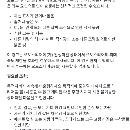
오토스티어
을(를) 일시적으로 사용할 수 없습니다. 이는 다음과 같
은 외부 요인으로 인해 발생하는 일시적인 조건일 수 있습니다.
차선 표시가 없거나 옅음
좁거나 굽은 도로
비, 눈, 안개 또는 다른 날씨 조건으로 인한 시계 불량
심한 고온 및 저온
다른 차량의 헤드라이트, 직사광선 또는 다른 조명원으로 인한
밝은 빛
이 경고는
오토스티어
이(가) 활성화된 상태에서
오토스티어
의 최대
속도 제한을 초과한 경우에도 표시됩니다. 이 경우 현재 주행의 나
머지 부분에는
오토스티어
을(를) 사용할 수 없게 됩니다.
필요한 조치:
목적지까지 계속해서 운행하세요.
목적지에 도달할 때까지
오토스
티어
을(를) 사용할 수 없고 계획된 다음 주행 시까지 사용 불가능한
상태라면 다음을 확인합니다.
진흙, 얼음, 눈 또는 기타 환경 요인으로 인한 손상 또는 차단
자전거 거치대와 같은 차량 장착물로 인한 차단
페인트 덧칠 또는 차량의 랩핑, 스티커 또는 고무 코팅과 같은 부착물로
인한 차단