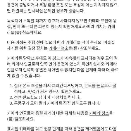
응결이 증발되거나 특정 환경 조건 또는 특성이 더는 지속되지 않으
면 해결되는 일시적인 문제인 경우가 많습니다.
목적지에 도착할 때까지 경고가 사라지지 않으면 카메라 표면에 응
결, 먼지 또는 다른 파편이 있는지 확인하세요.
카메라 위치는
카메
라
을(를) 참조하세요.
다음 예정된 주행 전에 필요에 따라 카메라를 닦아 주세요. 이물질
제거를 위한 권장 절차는
카메라 청소
을(를) 참조하세요.
카메라를 닦아낸 후에도 이 경고가 계속해서 표시되는 경우 도어 필
러 카메라 인클로저 안쪽 면에 응결이 있는지 확인하십시오.
카메라
인클로저 안쪽의 응결은 닦아낼 수 없지만 다음 단계에 따라 더 빠르
게 없앨 수 있습니다.
실내 온도 조절을 켜서 프리컨디셔닝하고, 온도를 높음으로 설
정하고, A/C가 켜져 있는지 확인하세요.
전면 윈드실드 성에 제거 장치를 켭니다.
통풍구가 도어 필러 카메라를 직접 향하도록 합니다.
카메라 인클로저 응결 제거에 대한 자세한 내용은
카메라 청소
을
(를) 참조하세요.
표시된 카메라를 닦고 권장 단계를 따라 응결을 제거했음에도 다음