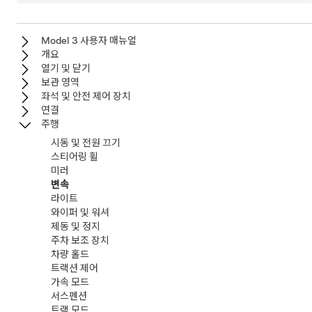
Model 3 사용자 매뉴얼
개요
열기 및 닫기
보관 영역
좌석 및 안전 제어 장치
연결
주행
시동 및 전원 끄기
스티어링 휠
미러
변속
라이트
와이퍼 및 워셔
제동 및 정지
주차 보조 장치
차량 홀드
트랙션 제어
가속 모드
서스펜션
트랙 모드