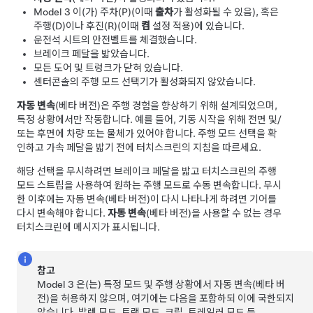
Model 3
이(가) 주차(P)(이때
출차
가 활성화될 수 있음), 혹은
주행(D)이나 후진(R)(이때
켬
설정 적용)에 있습니다.
운전석 시트의 안전벨트를 체결했습니다.
브레이크 페달을 밟았습니다.
모든 도어 및 트렁크가 닫혀 있습니다.
센터콘솔의 주행 모드 선택기가 활성화되지 않았습니다.
자동 변속
(베타 버전)은 주행 경험을 향상하기 위해 설계되었으며,
특정 상황에서만 작동합니다. 예를 들어, 기동 시작을 위해 전면 및/
또는 후면에 차량 또는 물체가 있어야 합니다. 주행 모드 선택을 확
인하고 가속 페달을 밟기 전에
터치스크린
의 지침을 따르세요.
해당 선택을 무시하려면 브레이크 페달을 밟고 터치스크린의 주행
모드 스트립을 사용하여 원하는 주행 모드로 수동 변속합니다. 무시
한 이후에는 자동 변속(베타 버전)이 다시 나타나게 하려면 기어를
다시 변속해야 합니다.
자동 변속
(베타 버전)을 사용할 수 없는 경우
터치스크린
에 메시지가 표시됩니다.
참고
Model 3
은(는) 특정 모드 및 주행 상황에서 자동 변속(베타 버
전)을 허용하지 않으며, 여기에는 다음을 포함하되 이에 국한되지
않습니다. 발렛 모드, 트랙 모드, 크립, 트레일러 모드 등.