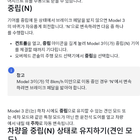
어시스트 뷰를 수동으로 닫을 수 있습니다.
중립(N)
기어를 중립에 둔 상태에서 브레이크 페달을 밟지 않으면
Model 3
의 바퀴가 자유롭게 회전합니다. ‘N’으로 변속하려면 다음 중 하나
를 수행합니다.
컨트롤
을 열고,
중립
아이콘을 길게 눌러
Model 3
이(가) 중립(N) 기어
를 체결할 때까지 기다립니다.
오버헤드 콘솔
의 주행 모드 선택기에서
중립
을 선택합니다.
참고
Model 3
이(가) 약
8km/h
미만으로 이동 중인 경우 ‘N’에서 변속
하려면 브레이크 페달을 밟아야 합니다.
Model 3
은(는) 하차 시에도
중립
으로 유지할 수 있는 견인 모드 또
는 세차 모드와 같은 특정 모드가 아닌 한 운전석 도어를 열고 차량
에서 내릴 때
주차
로 자동 변속됩니다.
차량을 중립(N) 상태로 유지하기(
견인 모
드
)