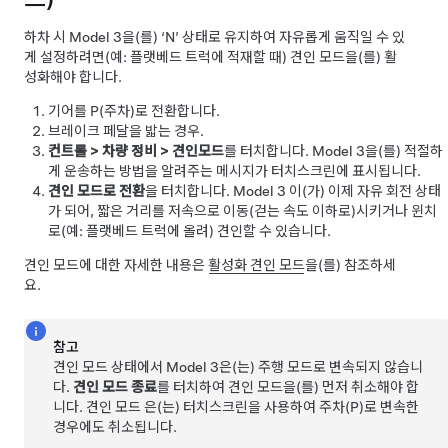
하차 시
Model 3
을(를) ‘N’ 상태로 유지하여 자유롭게 움직일 수 있
게 설정하려면(예: 플랫베드 트럭에 적재할 때)
견인 모드
을(를) 활
성화해야 합니다.
기어를 P(주차)로 전환합니다.
브레이크 페달을 밟는 경우.
컨트롤
>
차량 정비
>
견인모드
를 터치합니다.
Model 3
을(를) 적절하
게 운송하는 방법을 알려주는 메시지가 터치스크린에 표시됩니다.
견인 모드로 전환
을 터치합니다.
Model 3
이(가) 이제 자유 회전 상태
가 되어, 짧은 거리를 저속으로 이동(걷는 속도 이하로)시키거나 윈치
로(예: 플랫베드 트럭에 올려) 견인할 수 있습니다.
견인 모드
에 대한 자세한 내용은
활성화 견인 모드
을(를) 참조하세
요.
참고
견인 모드
상태에서
Model 3
은(는) 주행 모드로 변속되지 않습니
다.
견인 모드 종료
를 터치하여
견인 모드
을(를) 먼저 취소해야 합
니다.
견인 모드
은(는) 터치스크린을 사용하여 주차(P)로 변속한
경우에도 취소됩니다.