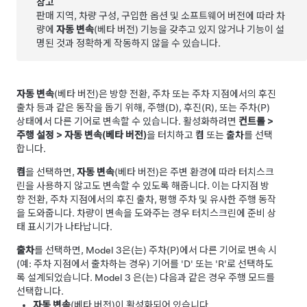
참고
판매 지역, 차량 구성, 구입한 옵션 및 소프트웨어 버전에 따라 차
량에
자동 변속
(베타 버전) 기능을 갖추고 있지 않거나 기능이 설
명된 것과 정확하게 작동하지 않을 수 있습니다.
자동 변속
(베타 버전)은 방향 전환, 주차 또는 주차 지점에서의 후진
출차 등과 같은 동작을 돕기 위해, 주행(D), 후진(R), 또는 주차(P)
상태에서 다른 기어로 변속할 수 있습니다. 활성화하려면
컨트롤
>
주행 설정
>
자동 변속(베타 버전)
을 터치하고
켬
또는
출차
를 선택
합니다.
켬
을 선택하면,
자동 변속
(베타 버전)은 주변 환경에 따라 터치스크
린을 사용하지 않고도 변속할 수 있도록 해줍니다. 이는 다지점 방
향 전환, 주차 지점에서의 후진 출차, 평행 주차 및 유사한 주행 동작
을 도와줍니다. 차량이 변속을 도와주는 경우
터치스크린
에 준비 상
태 표시기가 나타납니다.
출차
를 선택하면,
Model 3
은(는) 주차(P)에서 다른 기어로 변속 시
(예: 주차 지점에서 출차하는 경우) 기어를 'D' 또는 'R'로 선택하도
록 설계되었습니다.
Model 3
은(는) 다음과 같은 경우 주행 모드를
선택합니다.
자동 변속
(베타 버전)이 활성화되어 있습니다.