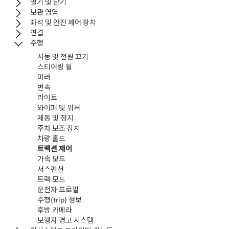
열기 및 닫기
보관 영역
좌석 및 안전 제어 장치
연결
주행
시동 및 전원 끄기
스티어링 휠
미러
변속
라이트
와이퍼 및 워셔
제동 및 정지
주차 보조 장치
차량 홀드
트랙션 제어
가속 모드
서스펜션
트랙 모드
운전자 프로필
주행(trip) 정보
후방 카메라
보행자 경고 시스템