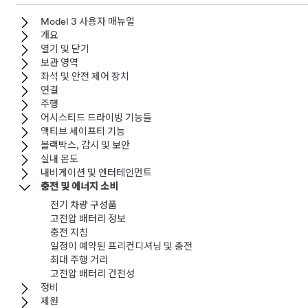
Model 3 사용자 매뉴얼
개요
열기 및 닫기
보관 영역
좌석 및 안전 제어 장치
연결
주행
어시스티드 드라이빙 기능들
액티브 세이프티 기능
블랙박스, 감시 및 보안
실내 온도
내비게이션 및 엔터테인먼트
충전 및 에너지 소비
전기 차량 구성품
고전압 배터리 정보
충전 지침
일정이 예약된 프리컨디셔닝 및 충전
최대 주행 거리
고전압 배터리 건전성
정비
제원