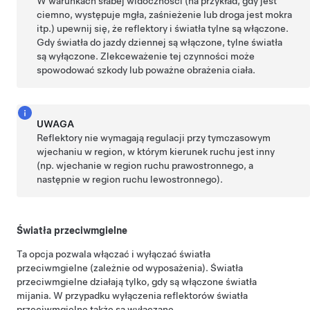
W warunkach słabej widoczności (na przykład, gdy jest
ciemno, występuje mgła, zaśnieżenie lub droga jest mokra
itp.) upewnij się, że reflektory i światła tylne są włączone.
Gdy światła do jazdy dziennej są włączone, tylne światła
są wyłączone. Zlekceważenie tej czynności może
spowodować szkody lub poważne obrażenia ciała.
UWAGA
Reflektory nie wymagają regulacji przy tymczasowym
wjechaniu w region, w którym kierunek ruchu jest inny
(np. wjechanie w region ruchu prawostronnego, a
następnie w region ruchu lewostronnego).
Światła przeciwmgielne
Ta opcja pozwala włączać i wyłączać światła
przeciwmgielne (zależnie od wyposażenia). Światła
przeciwmgielne działają tylko, gdy są włączone światła
mijania. W przypadku wyłączenia reflektorów światła
przeciwmgielne także są wyłączane.