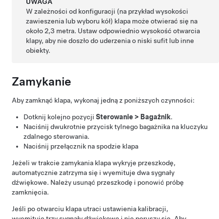
UWAGA
W zależności od konfiguracji (na przykład wysokości
zawieszenia lub wyboru kół) klapa może otwierać się na
około
2,3 metra
. Ustaw odpowiednio wysokość otwarcia
klapy, aby nie doszło do uderzenia o niski sufit lub inne
obiekty.
Zamykanie
Aby zamknąć
klapa
, wykonaj jedną z poniższych czynności:
Dotknij kolejno pozycji
Sterowanie
>
Bagażnik
.
Naciśnij dwukrotnie przycisk tylnego bagażnika na kluczyku
zdalnego sterowania.
Naciśnij przełącznik na spodzie
klapa
Jeżeli w trakcie zamykania
klapa
wykryje przeszkodę,
automatycznie zatrzyma się i wyemituje dwa sygnały
dźwiękowe. Należy usunąć przeszkodę i ponowić próbę
zamknięcia.
Jeśli po otwarciu
klapa
utraci ustawienia kalibracji,
wyemituje trzy sygnały dźwiękowe i nie poruszy się. Aby