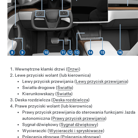
Wewnętrzne klamki drzwi (
Drzwi
)
Lewe przyciski
wolant (lub kierownica)
Lewy przycisk przewijania (
Lewy przycisk przewijania
)
Światła drogowe (
Światła
)
Kierunkowskazy (
Światła
)
Deska rozdzielcza (
Deska rozdzielcza
)
Prawe przyciski
wolant (lub kierownica)
Prawy przycisk przewijania do sterowania funkcjami
Jazda
autonomiczna
(
Prawy przycisk przewijania
)
Sygnał dźwiękowy (
Sygnał dźwiękowy
)
Wycieraczki (
Wycieraczki i spryskiwacze
)
Polecenia głosowe (
Polecenia głosowe
)