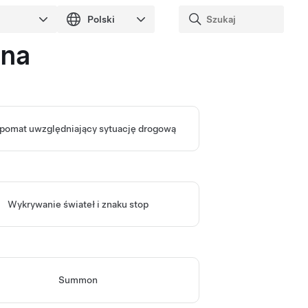
zna
omat uwzględniający sytuację drogową
Wykrywanie świateł i znaku stop
Summon